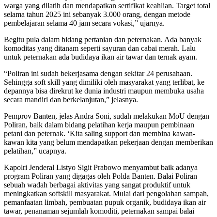
warga yang dilatih dan mendapatkan sertifikat keahlian. Target total
selama tahun 2025 ini sebanyak 3.000 orang, dengan metode
pembelajaran selama 40 jam secara vokasi,” ujarnya.
Begitu pula dalam bidang pertanian dan peternakan. Ada banyak
komoditas yang ditanam seperti sayuran dan cabai merah. Lalu
untuk peternakan ada budidaya ikan air tawar dan ternak ayam.
“Poliran ini sudah bekerjasama dengan sekitar 24 perusahaan.
Sehingga soft skill yang dimiliki oleh masyarakat yang terlibat, ke
depannya bisa direkrut ke dunia industri maupun membuka usaha
secara mandiri dan berkelanjutan,” jelasnya.
Pemprov Banten, jelas Andra Soni, sudah melakukan MoU dengan
Poliran, baik dalam bidang pelatihan kerja maupun pembinaan
petani dan peternak. ‘Kita saling support dan membina kawan-
kawan kita yang belum mendapatkan pekerjaan dengan memberikan
pelatihan,” ucapnya.
Kapolri Jenderal Listyo Sigit Prabowo menyambut baik adanya
program Poliran yang digagas oleh Polda Banten. Balai Poliran
sebuah wadah berbagai aktivitas yang sangat produktif untuk
meningkatkan softskill masyarakat. Mulai dari pengolahan sampah,
pemanfaatan limbah, pembuatan pupuk organik, budidaya ikan air
tawar, penanaman sejumlah komoditi, peternakan sampai balai