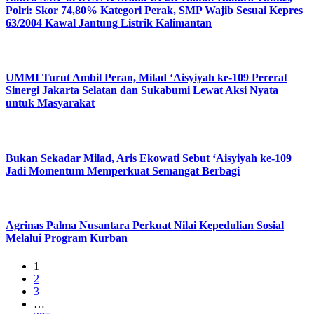
Polri: Skor 74,80% Kategori Perak, SMP Wajib Sesuai Kepres
63/2004 Kawal Jantung Listrik Kalimantan
UMMI Turut Ambil Peran, Milad ‘Aisyiyah ke-109 Pererat
Sinergi Jakarta Selatan dan Sukabumi Lewat Aksi Nyata
untuk Masyarakat
Bukan Sekadar Milad, Aris Ekowati Sebut ‘Aisyiyah ke-109
Jadi Momentum Memperkuat Semangat Berbagi
Agrinas Palma Nusantara Perkuat Nilai Kepedulian Sosial
Melalui Program Kurban
1
2
3
…