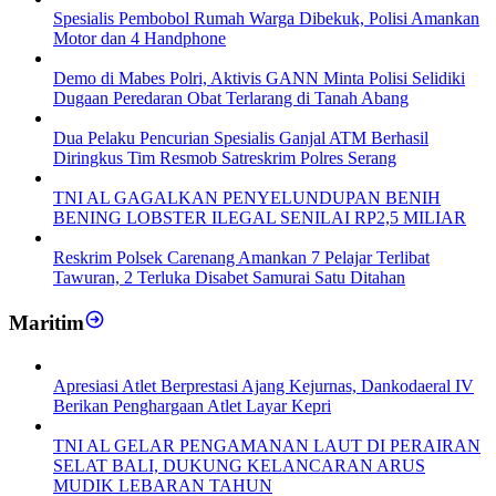
Spesialis Pembobol Rumah Warga Dibekuk, Polisi Amankan
Motor dan 4 Handphone
Demo di Mabes Polri, Aktivis GANN Minta Polisi Selidiki
Dugaan Peredaran Obat Terlarang di Tanah Abang
Dua Pelaku Pencurian Spesialis Ganjal ATM Berhasil
Diringkus Tim Resmob Satreskrim Polres Serang
TNI AL GAGALKAN PENYELUNDUPAN BENIH
BENING LOBSTER ILEGAL SENILAI RP2,5 MILIAR
Reskrim Polsek Carenang Amankan 7 Pelajar Terlibat
Tawuran, 2 Terluka Disabet Samurai Satu Ditahan
Maritim
Apresiasi Atlet Berprestasi Ajang Kejurnas, Dankodaeral IV
Berikan Penghargaan Atlet Layar Kepri
TNI AL GELAR PENGAMANAN LAUT DI PERAIRAN
SELAT BALI, DUKUNG KELANCARAN ARUS
MUDIK LEBARAN TAHUN