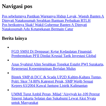
Navigasi pos
Pos sebelumnya
Pastikan Warganya Hidup Layak, Wagub Banten A
Dimyati Natakusumah Serahkan Bantuan Perbaikan RTLH
Pos berikutnya
Skak! Wakil Gubernur Banten A Dimyati
Natakusumah Adu Ketangkasan Bermain Catur
Berita lainya
FGD SMSI Di Denpasar: Kejar Kedaulatan Finansial,
Pembentukan PFII Dinilai Krusial Tarik Investasi Global
Anas Syahirul Alim Serahkan Tongkat Estafet PWI Surakarta,
Regenerasi Kepemimpinan Berjalan Mulus
Bintek SMP di DCC & Scada UP2D Kaltim-Kaltara Tuntas,
Polri: Skor 74,80% Kategori Perak, SMP Wajib Sesuai
Kepres 63/2004 Kawal Jantung Listrik Kalimantan
UMMI Turut Ambil Peran, Milad ‘Aisyiyah ke-109 Pererat
Sinergi Jakarta Selatan dan Sukabumi Lewat Aksi Nyata
untuk Masyarakat