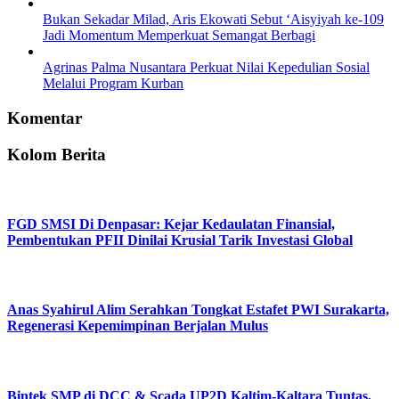
Bukan Sekadar Milad, Aris Ekowati Sebut ‘Aisyiyah ke-109
Jadi Momentum Memperkuat Semangat Berbagi
Agrinas Palma Nusantara Perkuat Nilai Kepedulian Sosial
Melalui Program Kurban
Komentar
Kolom Berita
FGD SMSI Di Denpasar: Kejar Kedaulatan Finansial,
Pembentukan PFII Dinilai Krusial Tarik Investasi Global
Anas Syahirul Alim Serahkan Tongkat Estafet PWI Surakarta,
Regenerasi Kepemimpinan Berjalan Mulus
Bintek SMP di DCC & Scada UP2D Kaltim-Kaltara Tuntas,