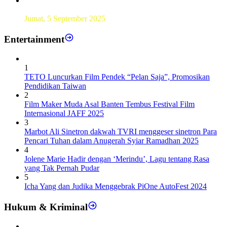
Sebanyak193 Pramuka Garuda Dilantik di Jakarta Pusat
Jumat, 5 September 2025
Entertainment
1
TETO Luncurkan Film Pendek “Pelan Saja”, Promosikan
Pendidikan Taiwan
2
Film Maker Muda Asal Banten Tembus Festival Film
Internasional JAFF 2025
3
Marbot Ali Sinetron dakwah TVRI menggeser sinetron Para
Pencari Tuhan dalam Anugerah Syiar Ramadhan 2025
4
Jolene Marie Hadir dengan ‘Merindu’, Lagu tentang Rasa
yang Tak Pernah Pudar
5
Icha Yang dan Judika Menggebrak PiOne AutoFest 2024
Hukum & Kriminal