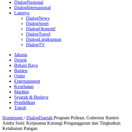
DialogNasional
DialogInternasional
Lainnya
DialogNews
DialogSport
DialogOtomotif
DialogTravel
DialogLingkungan
DialogTV
Jakarta
Depok
Bekasi Raya
Banten
Opini
Entertainment
Kesehatan
Maritim
Sejarah & Budaya
Pendidikan
Tokoh
Homepage
/
DialogDaerah
Program Poliran, Gubernur Banten
Andra Soni: Kerjasama Kurangi Pengangguran dan Tingkatkan
Ketahanan Pangan