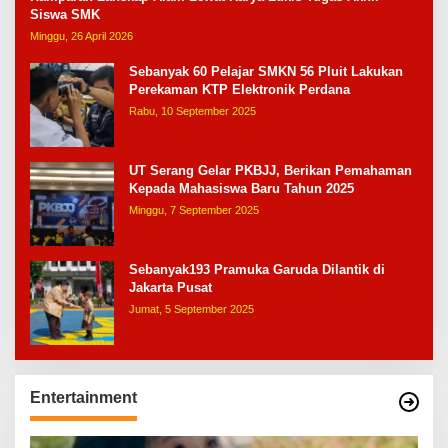
Siswa SMK
Minggu, 26 April 2026
Sebanyak 60 Pelajar SMKN 56 Pluit Lakukan
Perekaman KTP Elektronik Perdana
Rabu, 10 September 2025
UT Serang Gelar PKBJJ, Berikan Pemahaman
Kepada Mahasiswa Baru Tahun 2025
Minggu, 7 September 2025
Sebanyak193 Pramuka Garuda Dilantik di
Jakarta Pusat
Jumat, 5 September 2025
Entertainment