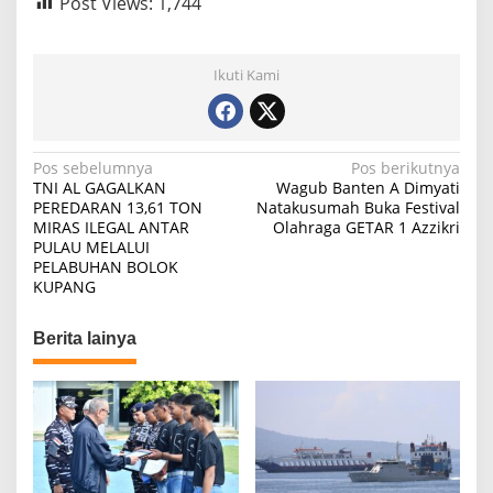
Post Views:
1,744
Ikuti Kami
N
Pos sebelumnya
Pos berikutnya
TNI AL GAGALKAN
Wagub Banten A Dimyati
a
PEREDARAN 13,61 TON
Natakusumah Buka Festival
MIRAS ILEGAL ANTAR
Olahraga GETAR 1 Azzikri
v
PULAU MELALUI
i
PELABUHAN BOLOK
KUPANG
g
a
Berita lainya
s
i
p
o
s