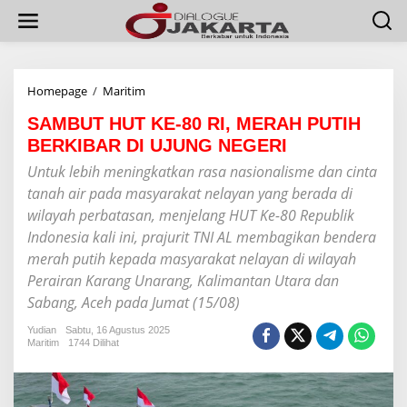
L
e
w
a
t
i
Homepage
/
Maritim
S
k
A
e
SAMBUT HUT KE-80 RI, MERAH PUTIH
M
k
B
BERKIBAR DI UJUNG NEGERI
o
U
Untuk lebih meningkatkan rasa nasionalisme dan cinta
n
T
t
H
tanah air pada masyarakat nelayan yang berada di
e
U
wilayah perbatasan, menjelang HUT Ke-80 Republik
n
T
Indonesia kali ini, prajurit TNI AL membagikan bendera
K
E
merah putih kepada masyarakat nelayan di wilayah
-
Perairan Karang Unarang, Kalimantan Utara dan
8
Sabang, Aceh pada Jumat (15/08)
0
R
Yudian
Sabtu, 16 Agustus 2025
I
Maritim
1744 Dilihat
,
M
E
R