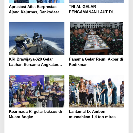
Apresiasi Atlet Berprestasi
TNI AL GELAR
Ajang Kejurnas, Dankodaeral
PENGAMANAN LAUT DI
IV Berikan Penghargaan Atlet
PERAIRAN SELAT BALI,
Layar Kepri
DUKUNG KELANCARAN
ARUS MUDIK LEBARAN
TAHUN
KRI Brawijaya-320 Gelar
Panama Gelar Reuni Akbar di
Latihan Bersama Angkatan
Kodikmar
Laut Mesir Di Laut
Mediterania
Koarmada RI gelar baksos di
Lantamal IX Ambon
Muara Angke
musnahkan 1,4 ton miras