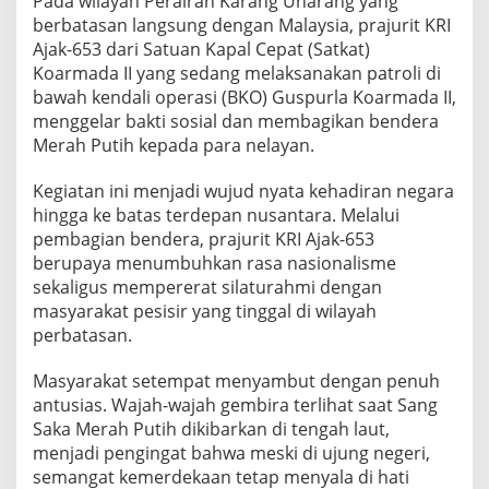
Pada wilayah Perairan Karang Unarang yang
E
berbatasan langsung dengan Malaysia, prajurit KRI
R
Ajak-653 dari Satuan Kapal Cepat (Satkat)
I
Koarmada II yang sedang melaksanakan patroli di
bawah kendali operasi (BKO) Guspurla Koarmada II,
menggelar bakti sosial dan membagikan bendera
Merah Putih kepada para nelayan.
Kegiatan ini menjadi wujud nyata kehadiran negara
hingga ke batas terdepan nusantara. Melalui
pembagian bendera, prajurit KRI Ajak-653
berupaya menumbuhkan rasa nasionalisme
sekaligus mempererat silaturahmi dengan
masyarakat pesisir yang tinggal di wilayah
perbatasan.
Masyarakat setempat menyambut dengan penuh
antusias. Wajah-wajah gembira terlihat saat Sang
Saka Merah Putih dikibarkan di tengah laut,
menjadi pengingat bahwa meski di ujung negeri,
semangat kemerdekaan tetap menyala di hati