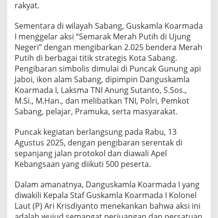
rakyat.
Sementara di wilayah Sabang, Guskamla Koarmada
I menggelar aksi “Semarak Merah Putih di Ujung
Negeri” dengan mengibarkan 2.025 bendera Merah
Putih di berbagai titik strategis Kota Sabang.
Pengibaran simbolis dimulai di Puncak Gunung api
Jaboi, ikon alam Sabang, dipimpin Danguskamla
Koarmada I, Laksma TNI Anung Sutanto, S.Sos.,
M.Si., M.Han., dan melibatkan TNI, Polri, Pemkot
Sabang, pelajar, Pramuka, serta masyarakat.
Puncak kegiatan berlangsung pada Rabu, 13
Agustus 2025, dengan pengibaran serentak di
sepanjang jalan protokol dan diawali Apel
Kebangsaan yang diikuti 500 peserta.
Dalam amanatnya, Danguskamla Koarmada I yang
diwakili Kepala Staf Guskamla Koarmada I Kolonel
Laut (P) Ari Krisdiyanto menekankan bahwa aksi ini
adalah wujud semangat perjuangan dan persatuan