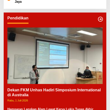
Jaya
Pendidikan
Dekan FKM Unhas Hadiri Simposium International
di Australia
Rabu, 1 Juli 2026
Hamparan Lanskap Alam Lewat Karya Lukis Tugas Akhir