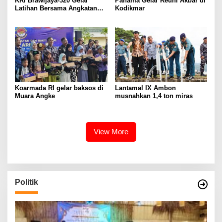
KRI Brawijaya-320 Gelar
Panama Gelar Reuni Akbar di
Latihan Bersama Angkatan
Kodikmar
Laut Mesir Di Laut
Mediterania
Koarmada RI gelar baksos di
Lantamal IX Ambon
Muara Angke
musnahkan 1,4 ton miras
View More
Politik