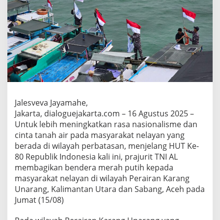
A
H
P
U
T
I
H
B
E
R
K
Jalesveva Jayamahe,
I
B
Jakarta, dialoguejakarta.com – 16 Agustus 2025 –
A
Untuk lebih meningkatkan rasa nasionalisme dan
R
cinta tanah air pada masyarakat nelayan yang
D
berada di wilayah perbatasan, menjelang HUT Ke-
I
80 Republik Indonesia kali ini, prajurit TNI AL
U
J
membagikan bendera merah putih kepada
U
masyarakat nelayan di wilayah Perairan Karang
N
Unarang, Kalimantan Utara dan Sabang, Aceh pada
G
Jumat (15/08)
N
E
G