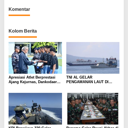
Komentar
Kolom Berita
Apresiasi Atlet Berprestasi
TNI AL GELAR
Ajang Kejurnas, Dankodaeral
PENGAMANAN LAUT DI
IV Berikan Penghargaan Atlet
PERAIRAN SELAT BALI,
Layar Kepri
DUKUNG KELANCARAN
ARUS MUDIK LEBARAN
TAHUN