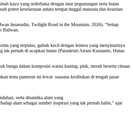
 rumah kayu yang sederhana dengan latar pegunungan serta hutan
h potret keselarasan antara tempat tinggal manusia dan keasrian
wan Insanudin, Twilight Road in the Mountain, 2026). “Setiap
ar Ridwan.
rita yang terputus, gubuk kecil dengan lentera yang menyinarinya
ng tak pernah di ucapkan hutan (Paraslestri Airani Kusnanto, Hutan
k bunga dalam komposisi warna kuning, pink, merah beserta citraan
kan tema pameran ini lewat suasana kesibukan di tengah pasar
ndahan, serta dinamika alam yang
erhadap alam sebagai sumber inspirasi yang tak pernah habis,” ujar