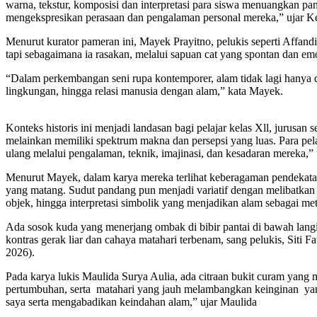
warna, tekstur, komposisi dan interpretasi para siswa menuangkan p
mengekspresikan perasaan dan pengalaman personal mereka,” ujar Ke
Menurut kurator pameran ini, Mayek Prayitno, pelukis seperti Affa
tapi sebagaimana ia rasakan, melalui sapuan cat yang spontan dan 
“Dalam perkembangan seni rupa kontemporer, alam tidak lagi hanya dip
lingkungan, hingga relasi manusia dengan alam,” kata Mayek.
Konteks historis ini menjadi landasan bagi pelajar kelas Xll, jurus
melainkan memiliki spektrum makna dan persepsi yang luas. Para pelaj
ulang melalui pengalaman, teknik, imajinasi, dan kesadaran mereka,” 
Menurut Mayek, dalam karya mereka terlihat keberagaman pendekatan.
yang matang. Sudut pandang pun menjadi variatif dengan melibatkan 
objek, hingga interpretasi simbolik yang menjadikan alam sebagai met
Ada sosok kuda yang menerjang ombak di bibir pantai di bawah langi
kontras gerak liar dan cahaya matahari terbenam, sang pelukis, Siti
2026).
Pada karya lukis Maulida Surya Aulia, ada citraan bukit curam yan
pertumbuhan, serta matahari yang jauh melambangkan keinginan yang 
saya serta mengabadikan keindahan alam,” ujar Maulida