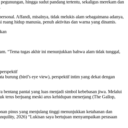
, pegunungan, hingga sudut pandang tertentu, sekaligus merekam dan
.
rsonal. Affandi, misalnya, tidak melukis alam sebagaimana adanya,
 ruang hidup manusia, penuh aktivitas dan warna yang dinamis.
akan
Alam. “Tema tugas akhir ini menunjukkan bahwa alam tidak tunggal,
perspektif
 burung (bird’s eye view), perspektif intim yang dekat dengan
a bentang pantai yang luas menjadi simbol kebebasan jiwa. Melalui
tuk terus berjuang meski arus kehidupan menerjang (The Gallop,
honan pinus yang menjulang tinggi menunjukkan ketahanan dan
anquility, 2026) “Lukisan saya bertujuan menyampaikan perasaan