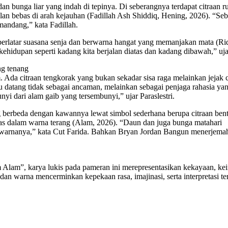
dan bunga liar yang indah di tepinya. Di seberangnya terdapat citraan
n bebas di arah kejauhan (Fadillah Ash Shiddiq, Hening, 2026). “Sebua
andang,” kata Fadillah.
erlatar suasana senja dan berwarna hangat yang memanjakan mata (Rid
idupan seperti kadang kita berjalan diatas dan kadang dibawah,” uj
ng tenang
da citraan tengkorak yang bukan sekadar sisa raga melainkan jejak ce
itu datang tidak sebagai ancaman, melainkan sebagai penjaga rahasia ya
i dari alam gaib yang tersembunyi,” ujar Paraslestri.
erbeda dengan kawannya lewat simbol sederhana berupa citraan bentu
as dalam warna terang (Alam, 2026). “Daun dan juga bunga matahari
 warnanya,” kata Cut Farida. Bahkan Bryan Jordan Bangun menerjemah
Alam”, karya lukis pada pameran ini merepresentasikan kekayaan, kei
n dan warna mencerminkan kepekaan rasa, imajinasi, serta interpretasi t