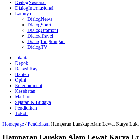
DialogNasional
DialogInternasional
Lainnya
DialogNews
DialogSport
DialogOtomotif
DialogTravel
DialogLingkungan
DialogTV
Jakarta
Depok
Bekasi Raya
Banten
Opini
Entertainment
Kesehatan
Maritim
Sejarah & Budaya
Pendidikan
Tokoh
Homepage
/
Pendidikan
Hamparan Lanskap Alam Lewat Karya Luki
Hamparan Lanskap Alam Lewat Karya Lu