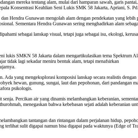
andangan mereka tentang alam, mulai dari hamparan sawah, garis pantai
pala Konsentrasi Keahlian Seni Lukis SMK 58 Jakarta, Apriani, S. Pd
ndi dan Hendra Gunawan mengolah alam dengan pendekatan yang lebih pe
emosional. Sementara Hendra Gunawan sering menghadirkan alam sebagai
ahami sebagai lanskap visual, tetapi juga sebagai isu, ekologi, kerus
an seni lukis SMKN 58 Jakarta dalam mengartikulasikan tema Spektrum 
ar tidak lagi sekadar meniru bentuk alam, tetapi menafsirkan
ujarnya.
 Ada yang mengeksplorasi komposisi lanskap secara realistis dengan 
obyek hewan, gunung, sungai, laut dan pepohonan, dari pandangan mata
afora psikologis.
t senja. Percikan air yang dinamis melambangkan keberanian, sementar
 Fathurohmah, menegaskan bahwa kebebasan sejati adalah keberanian un
g melambangkan tantangan dan rintangan dalam perjalanan hidup, pepo
terlihat sulit digapai namun bisa digapai pada waktunya (Edge of Tr