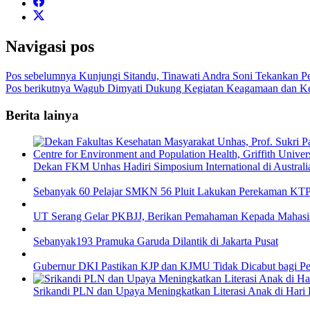
Navigasi pos
Pos sebelumnya
Kunjungi Sitandu, Tinawati Andra Soni Tekankan P
Pos berikutnya
Wagub Dimyati Dukung Kegiatan Keagamaan dan K
Berita lainya
Dekan FKM Unhas Hadiri Simposium International di Australi
Sebanyak 60 Pelajar SMKN 56 Pluit Lakukan Perekaman KTP 
UT Serang Gelar PKBJJ, Berikan Pemahaman Kepada Mahasi
Sebanyak193 Pramuka Garuda Dilantik di Jakarta Pusat
Gubernur DKI Pastikan KJP dan KJMU Tidak Dicabut bagi Pe
Srikandi PLN dan Upaya Meningkatkan Literasi Anak di Hari L