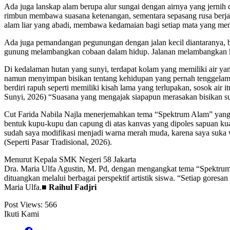
Ada juga lanskap alam berupa alur sungai dengan airnya yang jernih 
rimbun membawa suasana ketenangan, sementara sepasang rusa berjala
alam liar yang abadi, membawa kedamaian bagi setiap mata yang mem
Ada juga pemandangan pegunungan dengan jalan kecil diantaranya, b
gunung melambangkan cobaan dalam hidup. Jalanan melambangkan keh
Di kedalaman hutan yang sunyi, terdapat kolam yang memiliki air ya
namun menyimpan bisikan tentang kehidupan yang pernah tenggelam. A
berdiri rapuh seperti memiliki kisah lama yang terlupakan, sosok air 
Sunyi, 2026) “Suasana yang mengajak siapapun merasakan bisikan suny
Cut Farida Nabila Najla menerjemahkan tema “Spektrum Alam” yang b
bentuk kupu-kupu dan capung di atas kanvas yang dipoles sapuan ku
sudah saya modifikasi menjadi warna merah muda, karena saya suka
(Seperti Pasar Tradisional, 2026).
Menurut Kepala SMK Negeri 58 Jakarta
Dra. Maria Ulfa Agustin, M. Pd, dengan mengangkat tema “Spektrum 
dituangkan melalui berbagai perspektif artistik siswa. “Setiap goresa
Maria Ulfa.■
Raihul Fadjri
Post Views:
566
Ikuti Kami