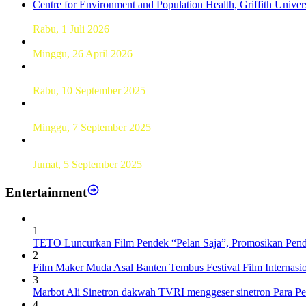
Dekan FKM Unhas Hadiri Simposium International di Australi
Rabu, 1 Juli 2026
Hamparan Lanskap Alam Lewat Karya Lukis Tugas Akhir S
Minggu, 26 April 2026
Sebanyak 60 Pelajar SMKN 56 Pluit Lakukan Perekaman KTP 
Rabu, 10 September 2025
UT Serang Gelar PKBJJ, Berikan Pemahaman Kepada Mahasi
Minggu, 7 September 2025
Sebanyak193 Pramuka Garuda Dilantik di Jakarta Pusat
Jumat, 5 September 2025
Entertainment
1
TETO Luncurkan Film Pendek “Pelan Saja”, Promosikan Pend
2
Film Maker Muda Asal Banten Tembus Festival Film Internas
3
Marbot Ali Sinetron dakwah TVRI menggeser sinetron Para P
4