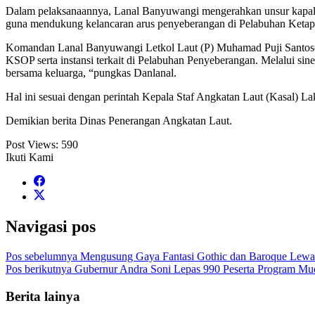
Dalam pelaksanaannya, Lanal Banyuwangi mengerahkan unsur kapal p
guna mendukung kelancaran arus penyeberangan di Pelabuhan Ketap
Komandan Lanal Banyuwangi Letkol Laut (P) Muhamad Puji Santos
KSOP serta instansi terkait di Pelabuhan Penyeberangan. Melalui si
bersama keluarga, “pungkas Danlanal.
Hal ini sesuai dengan perintah Kepala Staf Angkatan Laut (Kasal) 
Demikian berita Dinas Penerangan Angkatan Laut.
Post Views:
590
Ikuti Kami
Navigasi pos
Pos sebelumnya
Mengusung Gaya Fantasi Gothic dan Baroque Lewa
Pos berikutnya
Gubernur Andra Soni Lepas 990 Peserta Program Mud
Berita lainya