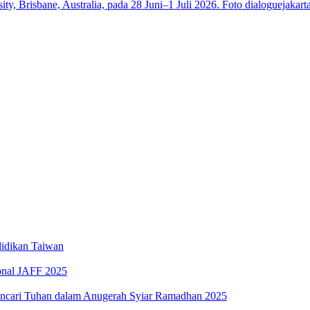
a
iswa SMK
Elektronik Perdana
swa Baru Tahun 2025
idikan Taiwan
ional JAFF 2025
encari Tuhan dalam Anugerah Syiar Ramadhan 2025