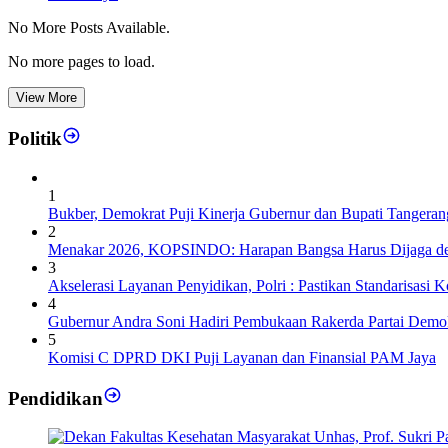
No More Posts Available.
No more pages to load.
View More
Politik
1
Bukber, Demokrat Puji Kinerja Gubernur dan Bupati Tangeran
2
Menakar 2026, KOPSINDO: Harapan Bangsa Harus Dijaga de
3
Akselerasi Layanan Penyidikan, Polri : Pastikan Standarisasi K
4
Gubernur Andra Soni Hadiri Pembukaan Rakerda Partai Demok
5
Komisi C DPRD DKI Puji Layanan dan Finansial PAM Jaya
Pendidikan