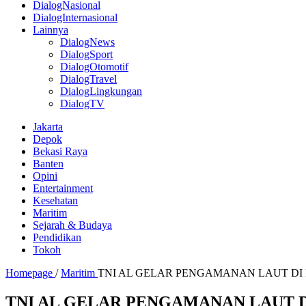
DialogNasional
DialogInternasional
Lainnya
DialogNews
DialogSport
DialogOtomotif
DialogTravel
DialogLingkungan
DialogTV
Jakarta
Depok
Bekasi Raya
Banten
Opini
Entertainment
Kesehatan
Maritim
Sejarah & Budaya
Pendidikan
Tokoh
Homepage
/
Maritim
TNI AL GELAR PENGAMANAN LAUT DI
TNI AL GELAR PENGAMANAN LAUT 