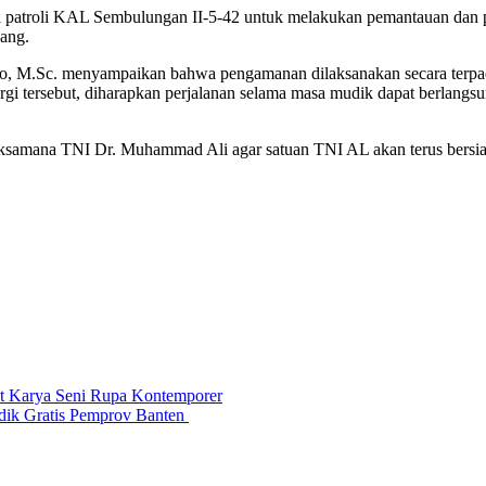
atroli KAL Sembulungan II-5-42 untuk melakukan pemantauan dan peng
ang.
o, M.Sc. menyampaikan bahwa pengamanan dilaksanakan secara terp
nergi tersebut, diharapkan perjalanan selama masa mudik dapat berlang
Laksamana TNI Dr. Muhammad Ali agar satuan TNI AL akan terus bersi
t Karya Seni Rupa Kontemporer
ik Gratis Pemprov Banten ​