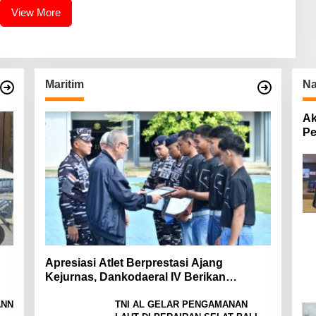
View More
Maritim
Na
Ak
Pe
Pa
Apresiasi Atlet Berprestasi Ajang
Kejurnas, Dankodaeral IV Berikan
Penghargaan Atlet Layar Kepri
ANN
TNI AL GELAR PENGAMANAN