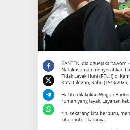
a
n
t
e
n
A
D
i
m
y
a
t
BANTEN, dialoguejakarta.vom –
i
Natakusumah menyerahkan ban
N
a
Tidak Layak Huni (RTLH) di Kam
t
Kota Cilegon, Rabu (19/3/2025)
a
k
Hal itu dilakukan Wagub Bante
u
rumah yang layak. Layanan keb
s
u
m
“Ini sekarang kita berburu, me
a
kita bantu,” katanya.
h
S