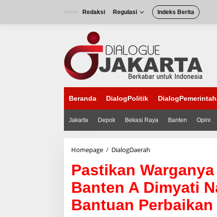
L
e
Redaksi
Regulasi
Indeks Berita
w
a
t
i
k
e
k
o
n
Beranda
DialogPolitik
DialogPemerinta
t
e
n
Jakarta
Depok
Bekasi Raya
Banten
Opini
Homepage
/
DialogDaerah
P
a
Pastikan Warganya
s
t
Banten A Dimyati 
i
k
Bantuan Perbaikan
a
n