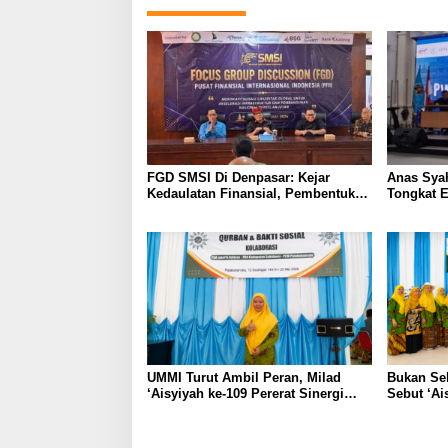
FGD SMSI Di Denpasar: Kejar
Anas Syah
Kedaulatan Finansial, Pembentukan
Tongkat E
PFII Dinilai Krusial Tarik Investasi
Regenera
Global
Mulus
UMMI Turut Ambil Peran, Milad
Bukan Sek
‘Aisyiyah ke-109 Pererat Sinergi
Sebut ‘Ai
Jakarta Selatan dan Sukabumi
Momentu
Lewat Aksi Nyata untuk Masyarakat
Berbagi