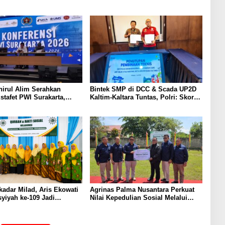
irul Alim Serahkan
Bintek SMP di DCC & Scada UP2D
stafet PWI Surakarta,
Kaltim-Kaltara Tuntas, Polri: Skor
si Kepemimpinan Berjalan
74,80% Kategori Perak, SMP Wajib
Sesuai Kepres 63/2004 Kawal
Jantung Listrik Kalimantan
adar Milad, Aris Ekowati
Agrinas Palma Nusantara Perkuat
syiyah ke-109 Jadi
Nilai Kepedulian Sosial Melalui
m Memperkuat Semangat
Program Kurban