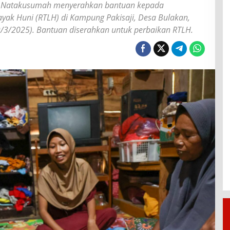
ti Natakusumah menyerahkan bantuan kepada
ayak Huni (RTLH) di Kampung Pakisaji, Desa Bulakan,
9/3/2025). Bantuan diserahkan untuk perbaikan RTLH.