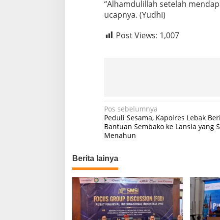
“Alhamdulillah setelah mendap
L
ucapnya. (Yudhi)
H
Post Views:
1,007
N
Pos sebelumnya
Peduli Sesama, Kapolres Lebak Ber
a
Bantuan Sembako ke Lansia yang S
Menahun
v
i
Berita lainya
g
a
s
i