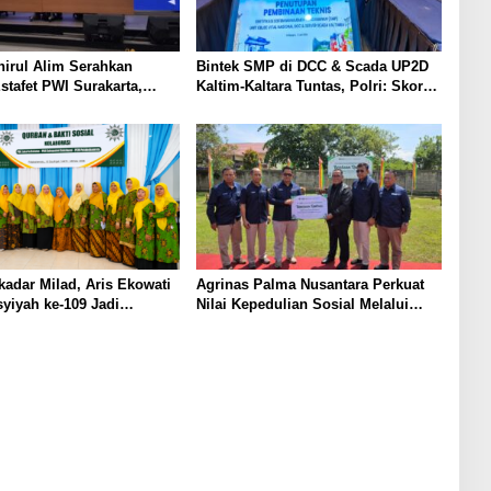
irul Alim Serahkan
Bintek SMP di DCC & Scada UP2D
stafet PWI Surakarta,
Kaltim-Kaltara Tuntas, Polri: Skor
si Kepemimpinan Berjalan
74,80% Kategori Perak, SMP Wajib
Sesuai Kepres 63/2004 Kawal
Jantung Listrik Kalimantan
adar Milad, Aris Ekowati
Agrinas Palma Nusantara Perkuat
syiyah ke-109 Jadi
Nilai Kepedulian Sosial Melalui
m Memperkuat Semangat
Program Kurban