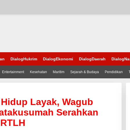
han
DialogHukrim
DialogEkonomi
DialogDaerah
DialogNa
Entertainment
Kesehatan
Maritim
Sejarah & Budaya
Pendidikan
 Hidup Layak, Wagub
Natakusumah Serahkan
 RTLH