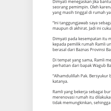
Dimyati menegaskan jika bantu
e
seorang pemimpin. Oleh karena 
r
a
yang masih tinggal di rumah ya
h
k
“Ini tanggungjawab saya sebag
a
maupun di akhirat. Jadi ini cuku
n
B
a
Dimyati pada kesempatan itu m
n
kepada pemilik rumah Ramli u
t
berasal dari Baznas Provinsi Ba
u
a
Di tempat yang sama, Ramli me
n
P
perhatian dari bapak Wagub B
e
r
“Alhamdulillah Pak. Bersyukur 
b
katanya.
a
i
Ramli yang bekerja sebagai bu
k
a
merenovasi rumah itu dilakuk
n
tidak memungkinkan, sehingga 
R
T