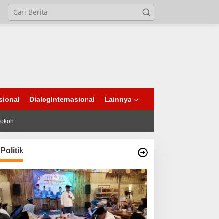
sional
DialogInternasional
Lainnya
Tokoh
Politik