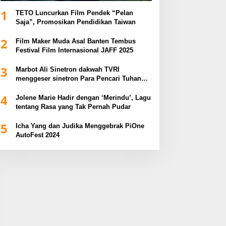
1
TETO Luncurkan Film Pendek “Pelan
Saja”, Promosikan Pendidikan Taiwan
2
Film Maker Muda Asal Banten Tembus
Festival Film Internasional JAFF 2025
3
Marbot Ali Sinetron dakwah TVRI
menggeser sinetron Para Pencari Tuhan
dalam Anugerah Syiar Ramadhan 2025
4
Jolene Marie Hadir dengan ‘Merindu’, Lagu
tentang Rasa yang Tak Pernah Pudar
5
Icha Yang dan Judika Menggebrak PiOne
AutoFest 2024