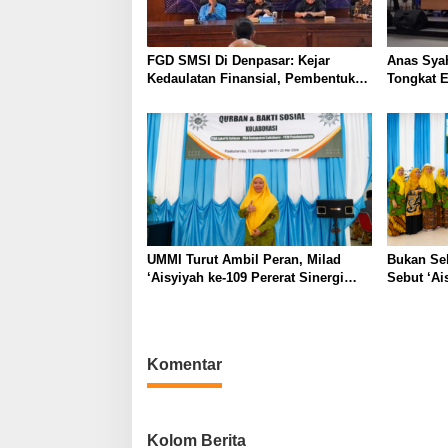
p
o
s
FGD SMSI Di Denpasar: Kejar
Anas Syah
Kedaulatan Finansial, Pembentukan
Tongkat E
PFII Dinilai Krusial Tarik Investasi
Regenera
Global
Mulus
UMMI Turut Ambil Peran, Milad
Bukan Sek
‘Aisyiyah ke-109 Pererat Sinergi
Sebut ‘Ai
Jakarta Selatan dan Sukabumi
Momentu
Lewat Aksi Nyata untuk Masyarakat
Berbagi
Komentar
Kolom Berita