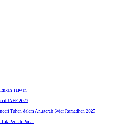
iswa SMK
Elektronik Perdana
swa Baru Tahun 2025
idikan Taiwan
ional JAFF 2025
encari Tuhan dalam Anugerah Syiar Ramadhan 2025
g Tak Pernah Pudar