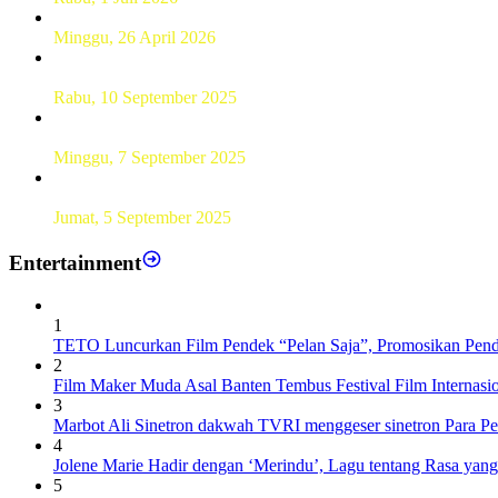
Hamparan Lanskap Alam Lewat Karya Lukis Tugas Akhir S
Minggu, 26 April 2026
Sebanyak 60 Pelajar SMKN 56 Pluit Lakukan Perekaman KTP 
Rabu, 10 September 2025
UT Serang Gelar PKBJJ, Berikan Pemahaman Kepada Mahasi
Minggu, 7 September 2025
Sebanyak193 Pramuka Garuda Dilantik di Jakarta Pusat
Jumat, 5 September 2025
Entertainment
1
TETO Luncurkan Film Pendek “Pelan Saja”, Promosikan Pend
2
Film Maker Muda Asal Banten Tembus Festival Film Internas
3
Marbot Ali Sinetron dakwah TVRI menggeser sinetron Para P
4
Jolene Marie Hadir dengan ‘Merindu’, Lagu tentang Rasa yan
5