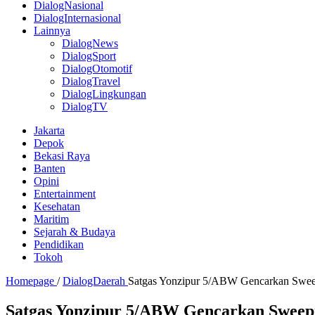
DialogNasional
DialogInternasional
Lainnya
DialogNews
DialogSport
DialogOtomotif
DialogTravel
DialogLingkungan
DialogTV
Jakarta
Depok
Bekasi Raya
Banten
Opini
Entertainment
Kesehatan
Maritim
Sejarah & Budaya
Pendidikan
Tokoh
Homepage
/
DialogDaerah
Satgas Yonzipur 5/ABW Gencarkan Sweep
Satgas Yonzipur 5/ABW Gencarkan Sweep