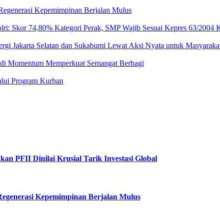
 Regenerasi Kepemimpinan Berjalan Mulus
ri: Skor 74,80% Kategori Perak, SMP Wajib Sesuai Kepres 63/2004 K
ergi Jakarta Selatan dan Sukabumi Lewat Aksi Nyata untuk Masyaraka
 Jadi Momentum Memperkuat Semangat Berbagi
lalui Program Kurban
n PFII Dinilai Krusial Tarik Investasi Global
 Regenerasi Kepemimpinan Berjalan Mulus