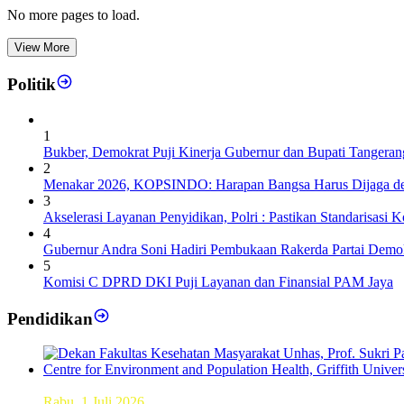
No more pages to load.
View More
Politik
1
Bukber, Demokrat Puji Kinerja Gubernur dan Bupati Tangeran
2
Menakar 2026, KOPSINDO: Harapan Bangsa Harus Dijaga de
3
Akselerasi Layanan Penyidikan, Polri : Pastikan Standarisasi K
4
Gubernur Andra Soni Hadiri Pembukaan Rakerda Partai Demok
5
Komisi C DPRD DKI Puji Layanan dan Finansial PAM Jaya
Pendidikan
Dekan FKM Unhas Hadiri Simposium International di Australi
Rabu, 1 Juli 2026