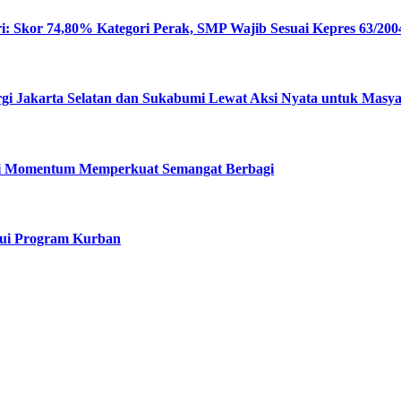
: Skor 74,80% Kategori Perak, SMP Wajib Sesuai Kepres 63/200
rgi Jakarta Selatan dan Sukabumi Lewat Aksi Nyata untuk Masy
Jadi Momentum Memperkuat Semangat Berbagi
alui Program Kurban