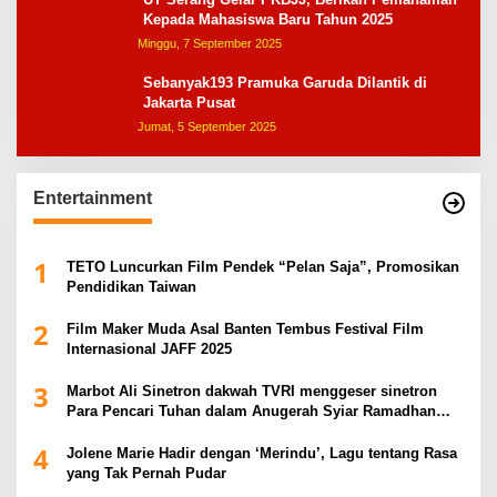
Kepada Mahasiswa Baru Tahun 2025
Minggu, 7 September 2025
Sebanyak193 Pramuka Garuda Dilantik di
Jakarta Pusat
Jumat, 5 September 2025
Entertainment
1
TETO Luncurkan Film Pendek “Pelan Saja”, Promosikan
Pendidikan Taiwan
2
Film Maker Muda Asal Banten Tembus Festival Film
Internasional JAFF 2025
3
Marbot Ali Sinetron dakwah TVRI menggeser sinetron
Para Pencari Tuhan dalam Anugerah Syiar Ramadhan
2025
4
Jolene Marie Hadir dengan ‘Merindu’, Lagu tentang Rasa
yang Tak Pernah Pudar