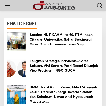
L
e
w
a
t
i
Penulis:
Redaksi
k
e
Sambut HUT KAHMI ke-60, PTM Insan
k
Cita dan Universitas Sahid Bersinergi
o
Gelar Open Turnamen Tenis Meja
n
t
e
n
Langkah Strategis Indonesia–Korea
Selatan, Vivi Sandra Putri Resmi Ditunjuk
Vice President INGO GUCA
UMMI Turut Ambil Peran, Milad ‘Aisyiyah
ke-109 Pererat Sinergi Jakarta Selatan
dan Sukabumi Lewat Aksi Nyata untuk
Masyarakat