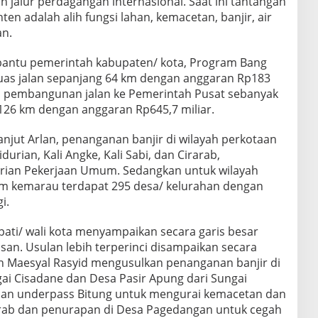
n jalur perdagangan internasional. Saat ini tantangan
ten adalah alih fungsi lahan, kemacetan, banjir, air
an.
antu pemerintah kabupaten/ kota, Program Bang
as jalan sepanjang 64 km dengan anggaran Rp183
an pembangunan jalan ke Pemerintah Pusat sebanyak
 126 km dengan anggaran Rp645,7 miliar.
njut Arlan, penanganan banjir di wilayah perkotaan
durian, Kali Angke, Kali Sabi, dan Cirarab,
ian Pekerjaan Umum. Sedangkan untuk wilayah
im kemarau terdapat 295 desa/ kelurahan dengan
i.
ati/ wali kota menyampaikan secara garis besar
an. Usulan lebih terperinci disampaikan secara
ch Maesyal Rasyid mengusulkan penanganan banjir di
ai Cisadane dan Desa Pasir Apung dari Sungai
unan underpass Bitung untuk mengurai kemacetan dan
rarab dan penurapan di Desa Pagedangan untuk cegah