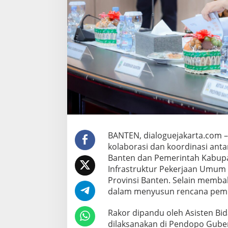
p
r
o
v
B
a
n
t
e
n
G
e
l
a
r
BANTEN, dialoguejakarta.com 
R
kolaborasi dan koordinasi ant
a
Banten dan Pemerintah Kabupa
k
Infrastruktur Pekerjaan Umum
o
r
Provinsi Banten. Selain membah
P
dalam menyusun rencana pemba
e
m
Rakor dipandu oleh Asisten 
b
dilaksanakan di Pendopo Guber
a