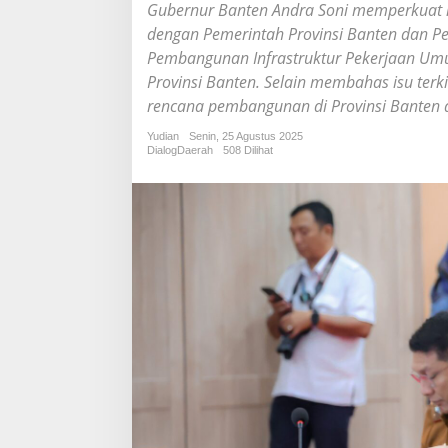
o
Gubernur Banten Andra Soni memperkuat k
l
dengan Pemerintah Provinsi Banten dan Pe
a
Pembangunan Infrastruktur Pekerjaan Um
b
o
Provinsi Banten. Selain membahas isu ter
r
rencana pembangunan di Provinsi Banten ag
a
s
Yudian
Senin, 25 Agustus 2025
i
DialogDaerah
508 Dilihat
d
a
n
K
e
r
j
a
s
a
m
a
,
P
e
m