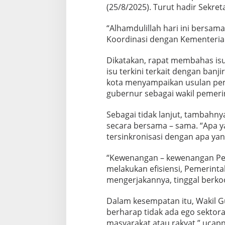
n
(25/8/2025). Turut hadir Sekre
g
u
“Alhamdulillah hari ini bersam
n
Koordinasi dengan Kementeria
a
n
I
Dikatakan, rapat membahas isu
n
isu terkini terkait dengan banj
f
kota menyampaikan usulan pem
r
gubernur sebagai wakil pemeri
a
s
t
Sebagai tidak lanjut, tambah
r
secara bersama – sama. “Apa y
u
tersinkronisasi dengan apa ya
k
t
“Kewenangan – kewenangan Pe
u
r
melakukan efisiensi, Pemerinta
mengerjakannya, tinggal berko
Dalam kesempatan itu, Wakil 
berharap tidak ada ego sektora
masyarakat atau rakyat,” ucapn