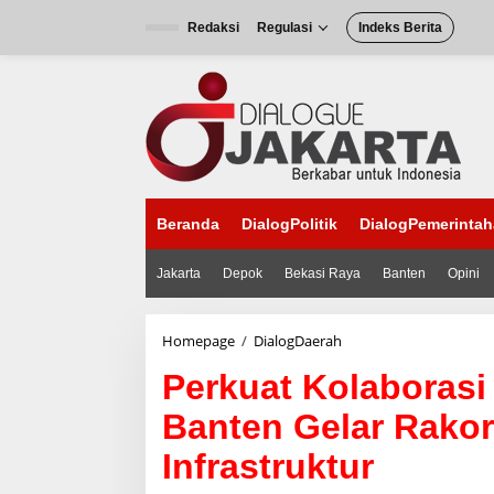
L
e
Redaksi
Regulasi
Indeks Berita
w
a
t
i
k
e
k
o
n
Beranda
DialogPolitik
DialogPemerinta
t
e
n
Jakarta
Depok
Bekasi Raya
Banten
Opini
Homepage
/
DialogDaerah
P
e
Perkuat Kolaboras
r
k
Banten Gelar Rak
u
a
Infrastruktur
t
K