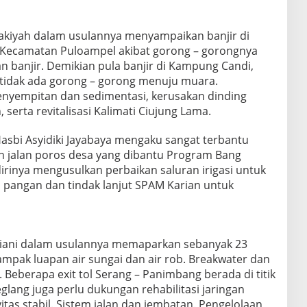
akiyah dalam usulannya menyampaikan banjir di
, Kecamatan Puloampel akibat gorong – gorongnya
n banjir. Demikian pula banjir di Kampung Candi,
tidak ada gorong – gorong menuju muara.
penyempitan dan sedimentasi, kerusakan dinding
 serta revitalisasi Kalimati Ciujung Lama.
sbi Asyidiki Jayabaya mengaku sangat terbantu
jalan poros desa yang dibantu Program Bang
irinya mengusulkan perbaikan saluran irigasi untuk
angan dan tindak lanjut SPAM Karian untuk
tiani dalam usulannya memaparkan sebanyak 23
mpak luapan air sungai dan air rob. Breakwater dan
 Beberapa exit tol Serang – Panimbang berada di titik
lang juga perlu dukungan rehabilitasi jaringan
vitas stabil. Sistem jalan dan jembatan. Pengelolaan