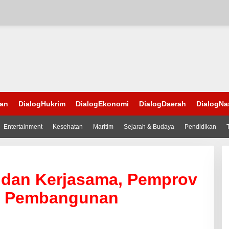
han
DialogHukrim
DialogEkonomi
DialogDaerah
DialogNa
Entertainment
Kesehatan
Maritim
Sejarah & Budaya
Pendidikan
i dan Kerjasama, Pemprov
or Pembangunan