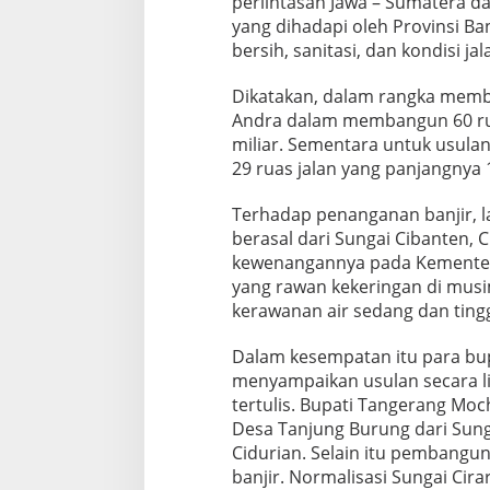
perlintasan Jawa – Sumatera da
yang dihadapi oleh Provinsi Ban
bersih, sanitasi, dan kondisi jal
Dikatakan, dalam rangka memb
Andra dalam membangun 60 ru
miliar. Sementara untuk usul
29 ruas jalan yang panjangnya
Terhadap penanganan banjir, la
berasal dari Sungai Cibanten, Ci
kewenangannya pada Kementer
yang rawan kekeringan di mus
kerawanan air sedang dan tingg
Dalam kesempatan itu para bup
menyampaikan usulan secara lis
tertulis. Bupati Tangerang Mo
Desa Tanjung Burung dari Sung
Cidurian. Selain itu pembang
banjir. Normalisasi Sungai Ci