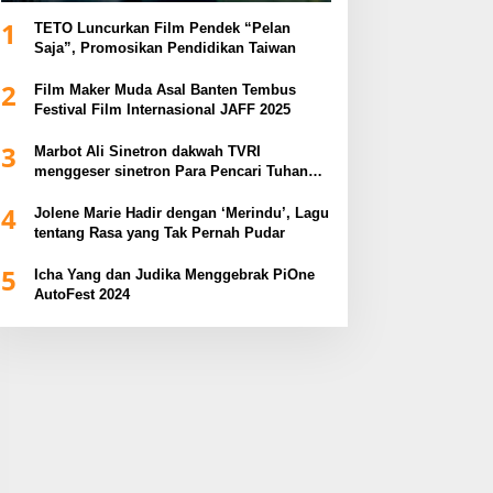
1
TETO Luncurkan Film Pendek “Pelan
Saja”, Promosikan Pendidikan Taiwan
2
Film Maker Muda Asal Banten Tembus
Festival Film Internasional JAFF 2025
3
Marbot Ali Sinetron dakwah TVRI
menggeser sinetron Para Pencari Tuhan
dalam Anugerah Syiar Ramadhan 2025
4
Jolene Marie Hadir dengan ‘Merindu’, Lagu
tentang Rasa yang Tak Pernah Pudar
5
Icha Yang dan Judika Menggebrak PiOne
AutoFest 2024