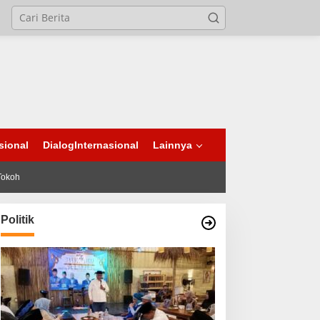
sional
DialogInternasional
Lainnya
Tokoh
Politik