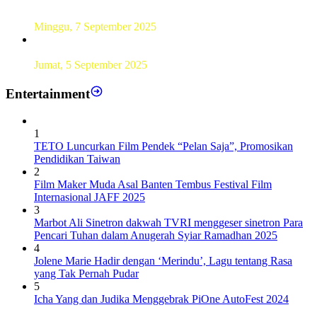
UT Serang Gelar PKBJJ, Berikan Pemahaman Kepada
Mahasiswa Baru Tahun 2025
Minggu, 7 September 2025
Sebanyak193 Pramuka Garuda Dilantik di Jakarta Pusat
Jumat, 5 September 2025
Entertainment
1
TETO Luncurkan Film Pendek “Pelan Saja”, Promosikan
Pendidikan Taiwan
2
Film Maker Muda Asal Banten Tembus Festival Film
Internasional JAFF 2025
3
Marbot Ali Sinetron dakwah TVRI menggeser sinetron Para
Pencari Tuhan dalam Anugerah Syiar Ramadhan 2025
4
Jolene Marie Hadir dengan ‘Merindu’, Lagu tentang Rasa
yang Tak Pernah Pudar
5
Icha Yang dan Judika Menggebrak PiOne AutoFest 2024