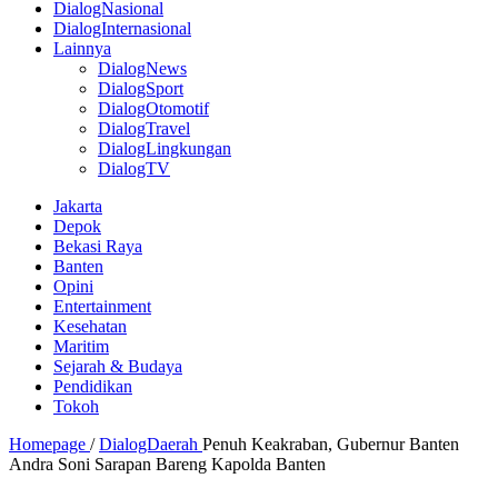
DialogNasional
DialogInternasional
Lainnya
DialogNews
DialogSport
DialogOtomotif
DialogTravel
DialogLingkungan
DialogTV
Jakarta
Depok
Bekasi Raya
Banten
Opini
Entertainment
Kesehatan
Maritim
Sejarah & Budaya
Pendidikan
Tokoh
Homepage
/
DialogDaerah
Penuh Keakraban, Gubernur Banten
Andra Soni Sarapan Bareng Kapolda Banten