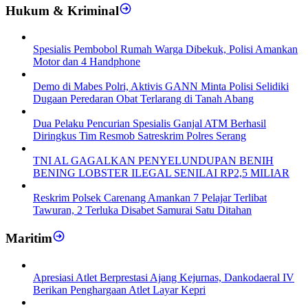
Hukum & Kriminal
Spesialis Pembobol Rumah Warga Dibekuk, Polisi Amankan
Motor dan 4 Handphone
Demo di Mabes Polri, Aktivis GANN Minta Polisi Selidiki
Dugaan Peredaran Obat Terlarang di Tanah Abang
Dua Pelaku Pencurian Spesialis Ganjal ATM Berhasil
Diringkus Tim Resmob Satreskrim Polres Serang
TNI AL GAGALKAN PENYELUNDUPAN BENIH
BENING LOBSTER ILEGAL SENILAI RP2,5 MILIAR
Reskrim Polsek Carenang Amankan 7 Pelajar Terlibat
Tawuran, 2 Terluka Disabet Samurai Satu Ditahan
Maritim
Apresiasi Atlet Berprestasi Ajang Kejurnas, Dankodaeral IV
Berikan Penghargaan Atlet Layar Kepri