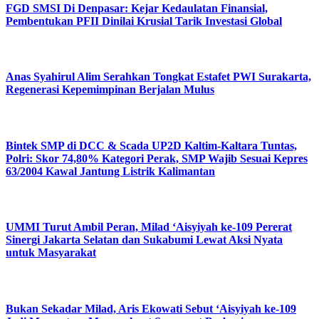
FGD SMSI Di Denpasar: Kejar Kedaulatan Finansial,
Pembentukan PFII Dinilai Krusial Tarik Investasi Global
Anas Syahirul Alim Serahkan Tongkat Estafet PWI Surakarta,
Regenerasi Kepemimpinan Berjalan Mulus
Bintek SMP di DCC & Scada UP2D Kaltim-Kaltara Tuntas,
Polri: Skor 74,80% Kategori Perak, SMP Wajib Sesuai Kepres
63/2004 Kawal Jantung Listrik Kalimantan
UMMI Turut Ambil Peran, Milad ‘Aisyiyah ke-109 Pererat
Sinergi Jakarta Selatan dan Sukabumi Lewat Aksi Nyata
untuk Masyarakat
Bukan Sekadar Milad, Aris Ekowati Sebut ‘Aisyiyah ke-109