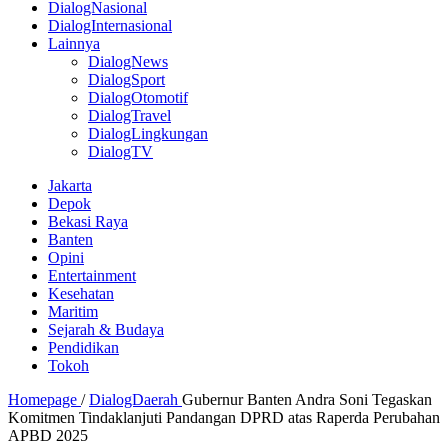
DialogNasional
DialogInternasional
Lainnya
DialogNews
DialogSport
DialogOtomotif
DialogTravel
DialogLingkungan
DialogTV
Jakarta
Depok
Bekasi Raya
Banten
Opini
Entertainment
Kesehatan
Maritim
Sejarah & Budaya
Pendidikan
Tokoh
Homepage
/
DialogDaerah
Gubernur Banten Andra Soni Tegaskan
Komitmen Tindaklanjuti Pandangan DPRD atas Raperda Perubahan
APBD 2025