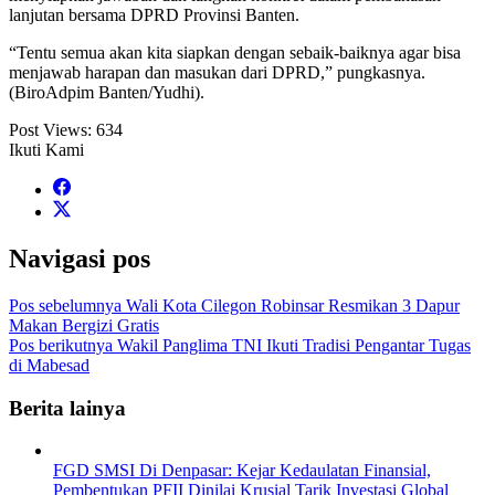
lanjutan bersama DPRD Provinsi Banten.
“Tentu semua akan kita siapkan dengan sebaik-baiknya agar bisa
menjawab harapan dan masukan dari DPRD,” pungkasnya.
(BiroAdpim Banten/Yudhi).
Post Views:
634
Ikuti Kami
Navigasi pos
Pos sebelumnya
Wali Kota Cilegon Robinsar Resmikan 3 Dapur
Makan Bergizi Gratis
Pos berikutnya
Wakil Panglima TNI Ikuti Tradisi Pengantar Tugas
di Mabesad
Berita lainya
FGD SMSI Di Denpasar: Kejar Kedaulatan Finansial,
Pembentukan PFII Dinilai Krusial Tarik Investasi Global