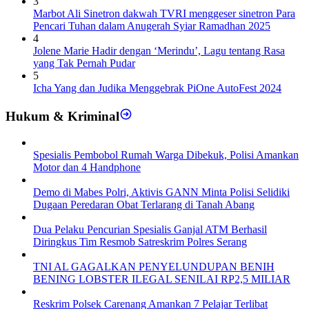
3
Marbot Ali Sinetron dakwah TVRI menggeser sinetron Para
Pencari Tuhan dalam Anugerah Syiar Ramadhan 2025
4
Jolene Marie Hadir dengan ‘Merindu’, Lagu tentang Rasa
yang Tak Pernah Pudar
5
Icha Yang dan Judika Menggebrak PiOne AutoFest 2024
Hukum & Kriminal
Spesialis Pembobol Rumah Warga Dibekuk, Polisi Amankan
Motor dan 4 Handphone
Demo di Mabes Polri, Aktivis GANN Minta Polisi Selidiki
Dugaan Peredaran Obat Terlarang di Tanah Abang
Dua Pelaku Pencurian Spesialis Ganjal ATM Berhasil
Diringkus Tim Resmob Satreskrim Polres Serang
TNI AL GAGALKAN PENYELUNDUPAN BENIH
BENING LOBSTER ILEGAL SENILAI RP2,5 MILIAR
Reskrim Polsek Carenang Amankan 7 Pelajar Terlibat