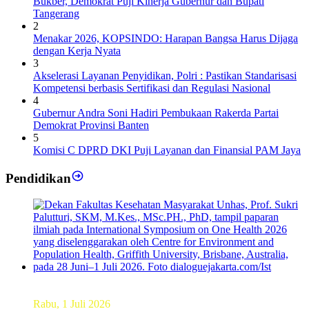
Bukber, Demokrat Puji Kinerja Gubernur dan Bupati
Tangerang
2
Menakar 2026, KOPSINDO: Harapan Bangsa Harus Dijaga
dengan Kerja Nyata
3
Akselerasi Layanan Penyidikan, Polri : Pastikan Standarisasi
Kompetensi berbasis Sertifikasi dan Regulasi Nasional
4
Gubernur Andra Soni Hadiri Pembukaan Rakerda Partai
Demokrat Provinsi Banten
5
Komisi C DPRD DKI Puji Layanan dan Finansial PAM Jaya
Pendidikan
Dekan FKM Unhas Hadiri Simposium International di
Australia
Rabu, 1 Juli 2026