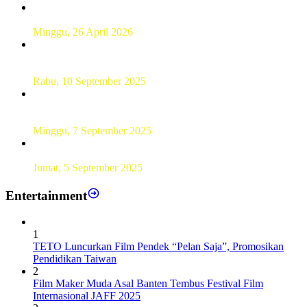
Hamparan Lanskap Alam Lewat Karya Lukis Tugas Akhir
Siswa SMK
Minggu, 26 April 2026
Sebanyak 60 Pelajar SMKN 56 Pluit Lakukan Perekaman
KTP Elektronik Perdana
Rabu, 10 September 2025
UT Serang Gelar PKBJJ, Berikan Pemahaman Kepada
Mahasiswa Baru Tahun 2025
Minggu, 7 September 2025
Sebanyak193 Pramuka Garuda Dilantik di Jakarta Pusat
Jumat, 5 September 2025
Entertainment
1
TETO Luncurkan Film Pendek “Pelan Saja”, Promosikan
Pendidikan Taiwan
2
Film Maker Muda Asal Banten Tembus Festival Film
Internasional JAFF 2025