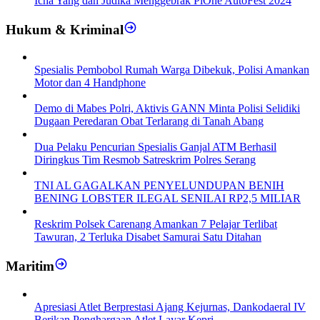
Icha Yang dan Judika Menggebrak PiOne AutoFest 2024
Hukum & Kriminal
Spesialis Pembobol Rumah Warga Dibekuk, Polisi Amankan
Motor dan 4 Handphone
Demo di Mabes Polri, Aktivis GANN Minta Polisi Selidiki
Dugaan Peredaran Obat Terlarang di Tanah Abang
Dua Pelaku Pencurian Spesialis Ganjal ATM Berhasil
Diringkus Tim Resmob Satreskrim Polres Serang
TNI AL GAGALKAN PENYELUNDUPAN BENIH
BENING LOBSTER ILEGAL SENILAI RP2,5 MILIAR
Reskrim Polsek Carenang Amankan 7 Pelajar Terlibat
Tawuran, 2 Terluka Disabet Samurai Satu Ditahan
Maritim
Apresiasi Atlet Berprestasi Ajang Kejurnas, Dankodaeral IV
Berikan Penghargaan Atlet Layar Kepri