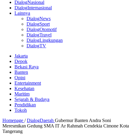
DialogNasional
DialogInternasional
Lainnya
DialogNews
DialogSport
DialogOtomotif
DialogTravel
DialogLingkungan
DialogTV
Jakarta
Depok
Bekasi Raya
Banten
Opini
Entertainment
Kesehatan
Maritim
Sejarah & Budaya
Pendidikan
Tokoh
Homepage
/
DialogDaerah
Gubernur Banten Andra Soni
Meresmikan Gedung SMA IT Ar Rahmah Cendekia Cimone Kota
Tangerang