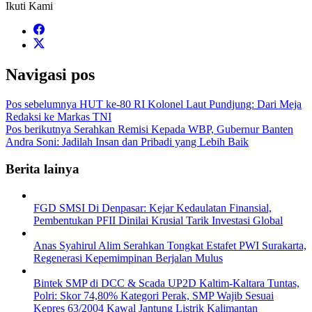
Ikuti Kami
Navigasi pos
Pos sebelumnya
HUT ke-80 RI Kolonel Laut Pundjung: Dari Meja
Redaksi ke Markas TNI
Pos berikutnya
Serahkan Remisi Kepada WBP, Gubernur Banten
Andra Soni: Jadilah Insan dan Pribadi yang Lebih Baik
Berita lainya
FGD SMSI Di Denpasar: Kejar Kedaulatan Finansial,
Pembentukan PFII Dinilai Krusial Tarik Investasi Global
Anas Syahirul Alim Serahkan Tongkat Estafet PWI Surakarta,
Regenerasi Kepemimpinan Berjalan Mulus
Bintek SMP di DCC & Scada UP2D Kaltim-Kaltara Tuntas,
Polri: Skor 74,80% Kategori Perak, SMP Wajib Sesuai
Kepres 63/2004 Kawal Jantung Listrik Kalimantan