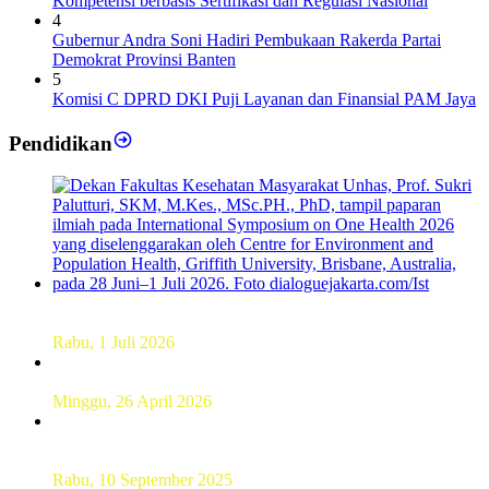
Kompetensi berbasis Sertifikasi dan Regulasi Nasional
4
Gubernur Andra Soni Hadiri Pembukaan Rakerda Partai
Demokrat Provinsi Banten
5
Komisi C DPRD DKI Puji Layanan dan Finansial PAM Jaya
Pendidikan
Dekan FKM Unhas Hadiri Simposium International di
Australia
Rabu, 1 Juli 2026
Hamparan Lanskap Alam Lewat Karya Lukis Tugas Akhir
Siswa SMK
Minggu, 26 April 2026
Sebanyak 60 Pelajar SMKN 56 Pluit Lakukan Perekaman
KTP Elektronik Perdana
Rabu, 10 September 2025