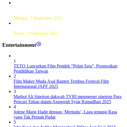
UT Serang Gelar PKBJJ, Berikan Pemahaman Kepada
Mahasiswa Baru Tahun 2025
Minggu, 7 September 2025
Sebanyak193 Pramuka Garuda Dilantik di Jakarta Pusat
Jumat, 5 September 2025
Entertainment
1
TETO Luncurkan Film Pendek “Pelan Saja”, Promosikan
Pendidikan Taiwan
2
Film Maker Muda Asal Banten Tembus Festival Film
Internasional JAFF 2025
3
Marbot Ali Sinetron dakwah TVRI menggeser sinetron Para
Pencari Tuhan dalam Anugerah Syiar Ramadhan 2025
4
Jolene Marie Hadir dengan ‘Merindu’, Lagu tentang Rasa
yang Tak Pernah Pudar
5