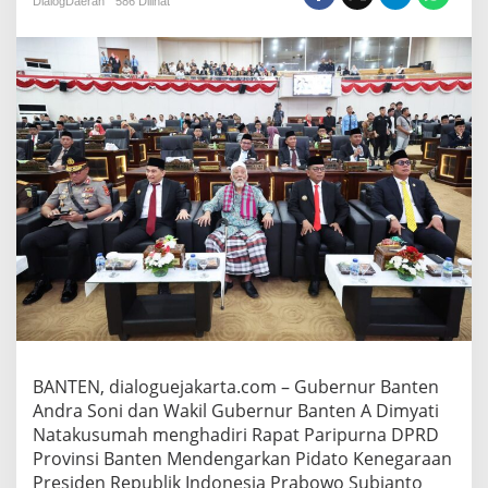
DialogDaerah
586 Dilihat
a
n
W
a
k
i
l
G
u
b
e
r
n
u
r
H
a
d
i
BANTEN, dialoguejakarta.com – Gubernur Banten
r
i
Andra Soni dan Wakil Gubernur Banten A Dimyati
R
Natakusumah menghadiri Rapat Paripurna DPRD
a
Provinsi Banten Mendengarkan Pidato Kenegaraan
p
Presiden Republik Indonesia Prabowo Subianto
a