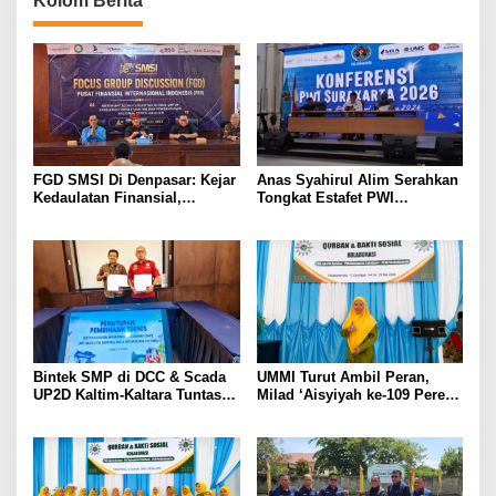
Kolom Berita
FGD SMSI Di Denpasar: Kejar
Anas Syahirul Alim Serahkan
Kedaulatan Finansial,
Tongkat Estafet PWI
Pembentukan PFII Dinilai
Surakarta, Regenerasi
Krusial Tarik Investasi Global
Kepemimpinan Berjalan
Mulus
Bintek SMP di DCC & Scada
UMMI Turut Ambil Peran,
UP2D Kaltim-Kaltara Tuntas,
Milad ‘Aisyiyah ke-109 Pererat
Polri: Skor 74,80% Kategori
Sinergi Jakarta Selatan dan
Perak, SMP Wajib Sesuai
Sukabumi Lewat Aksi Nyata
Kepres 63/2004 Kawal
untuk Masyarakat
Jantung Listrik Kalimantan