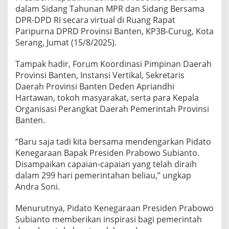
t
dalam Sidang Tahunan MPR dan Sidang Bersama
P
DPR-DPD RI secara virtual di Ruang Rapat
a
Paripurna DPRD Provinsi Banten, KP3B-Curug, Kota
r
Serang, Jumat (15/8/2025).
i
p
u
Tampak hadir, Forum Koordinasi Pimpinan Daerah
r
Provinsi Banten, Instansi Vertikal, Sekretaris
n
Daerah Provinsi Banten Deden Apriandhi
a
Hartawan, tokoh masyarakat, serta para Kepala
D
Organisasi Perangkat Daerah Pemerintah Provinsi
P
R
Banten.
D
P
“Baru saja tadi kita bersama mendengarkan Pidato
r
Kenegaraan Bapak Presiden Prabowo Subianto.
o
Disampaikan capaian-capaian yang telah diraih
v
i
dalam 299 hari pemerintahan beliau,” ungkap
n
Andra Soni.
s
i
Menurutnya, Pidato Kenegaraan Presiden Prabowo
B
Subianto memberikan inspirasi bagi pemerintah
a
n