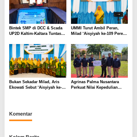
Bintek SMP di DCC & Scada
UMMI Turut Ambil Peran,
UP2D Kaltim-Kaltara Tuntas,
Milad ‘Aisyiyah ke-109 Pererat
Polri: Skor 74,80% Kategori
Sinergi Jakarta Selatan dan
Perak, SMP Wajib Sesuai
Sukabumi Lewat Aksi Nyata
Kepres 63/2004 Kawal
untuk Masyarakat
Jantung Listrik Kalimantan
Bukan Sekadar Milad, Aris
Agrinas Palma Nusantara
Ekowati Sebut ‘Aisyiyah ke-
Perkuat Nilai Kepedulian
109 Jadi Momentum
Sosial Melalui Program
Memperkuat Semangat
Kurban
Berbagi
Komentar