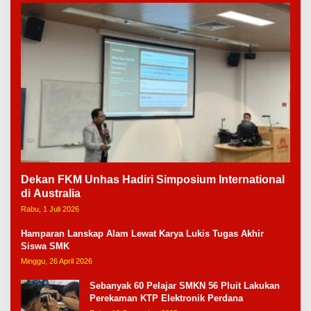
Dekan FKM Unhas Hadiri Simposium International
di Australia
Rabu, 1 Juli 2026
Hamparan Lanskap Alam Lewat Karya Lukis Tugas Akhir
Siswa SMK
Minggu, 26 April 2026
Sebanyak 60 Pelajar SMKN 56 Pluit Lakukan
Perekaman KTP Elektronik Perdana