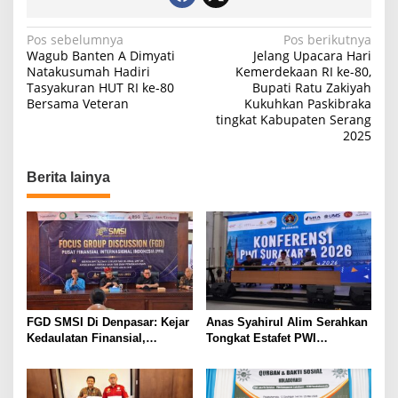
N
Pos sebelumnya
Pos berikutnya
Wagub Banten A Dimyati
Jelang Upacara Hari
a
Natakusumah Hadiri
Kemerdekaan RI ke-80,
Tasyakuran HUT RI ke-80
Bupati Ratu Zakiyah
v
Bersama Veteran
Kukuhkan Paskibraka
i
tingkat Kabupaten Serang
2025
g
a
Berita lainya
s
i
p
o
s
FGD SMSI Di Denpasar: Kejar
Anas Syahirul Alim Serahkan
Kedaulatan Finansial,
Tongkat Estafet PWI
Pembentukan PFII Dinilai
Surakarta, Regenerasi
Krusial Tarik Investasi Global
Kepemimpinan Berjalan
Mulus