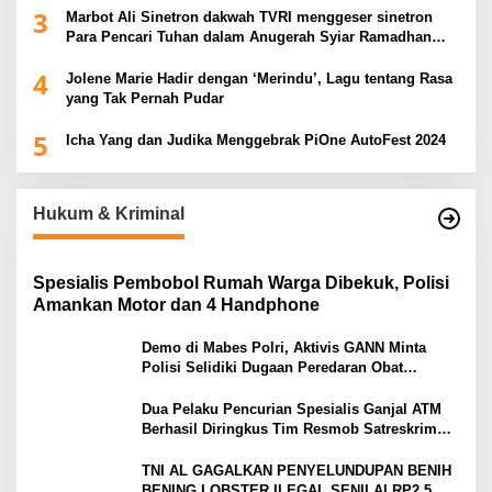
3
Marbot Ali Sinetron dakwah TVRI menggeser sinetron
Para Pencari Tuhan dalam Anugerah Syiar Ramadhan
2025
4
Jolene Marie Hadir dengan ‘Merindu’, Lagu tentang Rasa
yang Tak Pernah Pudar
5
Icha Yang dan Judika Menggebrak PiOne AutoFest 2024
Hukum & Kriminal
Spesialis Pembobol Rumah Warga Dibekuk, Polisi
Amankan Motor dan 4 Handphone
Demo di Mabes Polri, Aktivis GANN Minta
Polisi Selidiki Dugaan Peredaran Obat
Terlarang di Tanah Abang
Dua Pelaku Pencurian Spesialis Ganjal ATM
Berhasil Diringkus Tim Resmob Satreskrim
Polres Serang
TNI AL GAGALKAN PENYELUNDUPAN BENIH
BENING LOBSTER ILEGAL SENILAI RP2,5