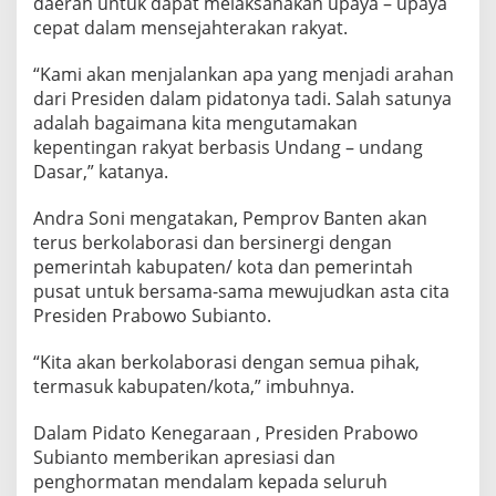
daerah untuk dapat melaksanakan upaya – upaya
t
cepat dalam mensejahterakan rakyat.
e
n
“Kami akan menjalankan apa yang menjadi arahan
D
dari Presiden dalam pidatonya tadi. Salah satunya
e
n
adalah bagaimana kita mengutamakan
g
kepentingan rakyat berbasis Undang – undang
a
Dasar,” katanya.
r
k
Andra Soni mengatakan, Pemprov Banten akan
a
n
terus berkolaborasi dan bersinergi dengan
P
pemerintah kabupaten/ kota dan pemerintah
i
pusat untuk bersama-sama mewujudkan asta cita
d
Presiden Prabowo Subianto.
a
t
o
“Kita akan berkolaborasi dengan semua pihak,
K
termasuk kabupaten/kota,” imbuhnya.
e
n
Dalam Pidato Kenegaraan , Presiden Prabowo
e
Subianto memberikan apresiasi dan
g
a
penghormatan mendalam kepada seluruh