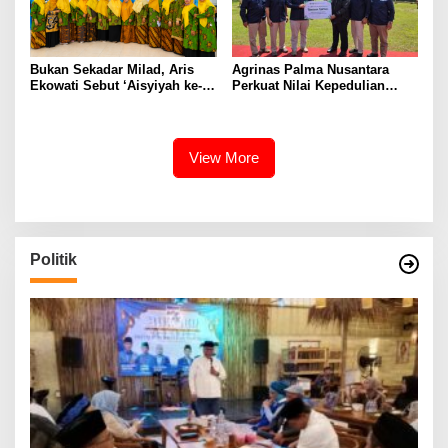
Bukan Sekadar Milad, Aris
Agrinas Palma Nusantara
Ekowati Sebut ‘Aisyiyah ke-
Perkuat Nilai Kepedulian
109 Jadi Momentum
Sosial Melalui Program
Memperkuat Semangat
Kurban
Berbagi
View More
Politik