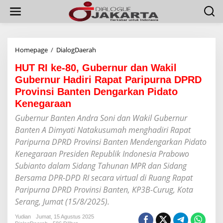
L
e
w
a
t
i
Homepage
/
DialogDaerah
H
k
U
e
HUT RI ke-80, Gubernur dan Wakil
T
k
R
Gubernur Hadiri Rapat Paripurna DPRD
o
I
Provinsi Banten Dengarkan Pidato
n
k
t
Kenegaraan
e
e
-
Gubernur Banten Andra Soni dan Wakil Gubernur
n
8
Banten A Dimyati Natakusumah menghadiri Rapat
0
,
Paripurna DPRD Provinsi Banten Mendengarkan Pidato
G
Kenegaraan Presiden Republik Indonesia Prabowo
u
Subianto dalam Sidang Tahunan MPR dan Sidang
b
e
Bersama DPR-DPD RI secara virtual di Ruang Rapat
r
Paripurna DPRD Provinsi Banten, KP3B-Curug, Kota
n
Serang, Jumat (15/8/2025).
u
r
Yudian
Jumat, 15 Agustus 2025
d