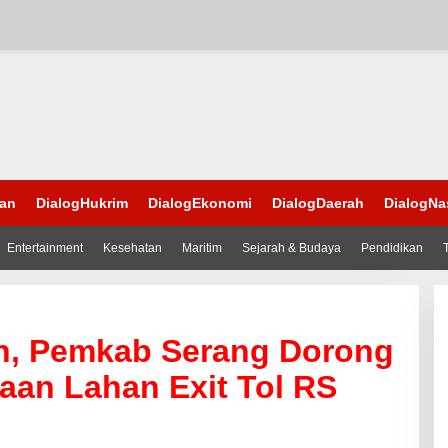
han
DialogHukrim
DialogEkonomi
DialogDaerah
DialogNa
Entertainment
Kesehatan
Maritim
Sejarah & Budaya
Pendidikan
ah, Pemkab Serang Dorong
aan Lahan Exit Tol RS