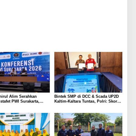
irul Alim Serahkan
Bintek SMP di DCC & Scada UP2D
stafet PWI Surakarta,
Kaltim-Kaltara Tuntas, Polri: Skor
si Kepemimpinan Berjalan
74,80% Kategori Perak, SMP Wajib
Sesuai Kepres 63/2004 Kawal
Jantung Listrik Kalimantan