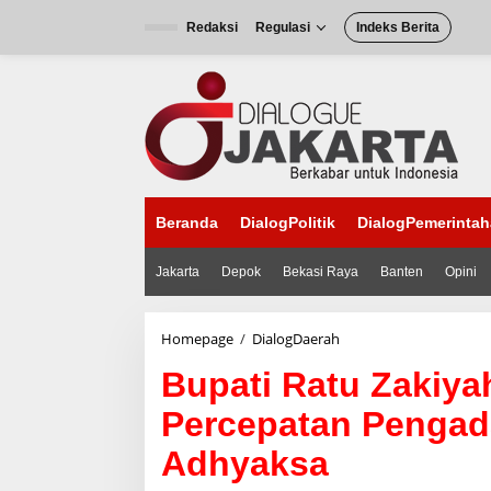
L
e
Redaksi
Regulasi
Indeks Berita
w
a
t
i
k
e
k
o
n
Beranda
DialogPolitik
DialogPemerinta
t
e
n
Jakarta
Depok
Bekasi Raya
Banten
Opini
Homepage
/
DialogDaerah
B
u
Bupati Ratu Zakiy
p
a
Percepatan Pengad
t
i
Adhyaksa
R
a