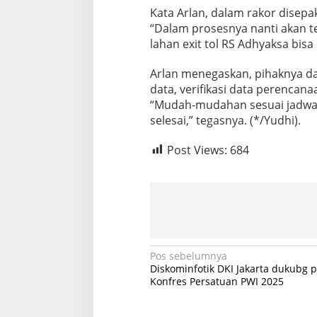
Kata Arlan, dalam rakor disep
“Dalam prosesnya nanti akan t
lahan exit tol RS Adhyaksa bisa
Arlan menegaskan, pihaknya da
data, verifikasi data perencan
“Mudah-mudahan sesuai jadwal,
selesai,” tegasnya. (*/Yudhi).
Post Views:
684
N
Pos sebelumnya
Diskominfotik DKI Jakarta dukubg 
a
Konfres Persatuan PWI 2025
v