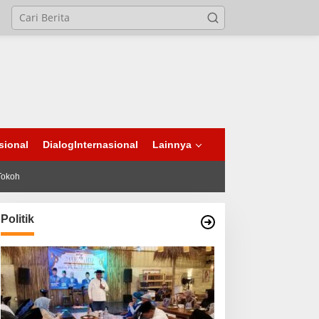
sional
DialogInternasional
Lainnya
Tokoh
Politik