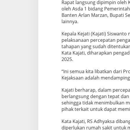
Rapat langsung dipimpin oleh Ke
a
n
oleh Asda 1 bidang Pemerinta
E
Banten Arlan Marzan, Bupati S
x
lainnya.
i
t
Kepala Kejati (Kajati) Siswant
T
o
pelaksanaan percepatan pengad
l
tahapan yang sudah ditentukan
R
Kata Kajati, diharapkan penga
S
2025.
A
d
h
“Ini semua kita libatkan dari P
y
Kejaksaan adalah mendampingi,”
a
k
Kajati berharap, dalam percep
s
berlangsung dengan tepat dan 
a
sehingga tidak menimbulkan ma
pihak terkait untuk dapat mem
Kata Kajati, RS Adhyaksa diban
diperlukan rumah sakit untuk 