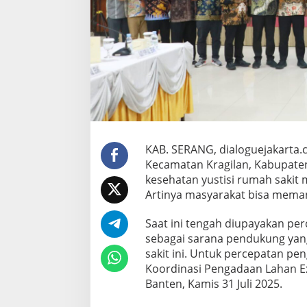
o
n
g
P
e
r
c
e
p
a
t
a
KAB. SERANG, dialoguejakarta.c
n
Kecamatan Kragilan, Kabupaten
P
e
kesehatan yustisi rumah sakit 
n
Artinya masyarakat bisa meman
g
a
Saat ini tengah diupayakan pe
d
sebagai sarana pendukung ya
a
a
sakit ini. Untuk percepatan pen
n
Koordinasi Pengadaan Lahan Exit
L
Banten, Kamis 31 Juli 2025.
a
h