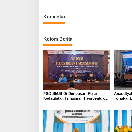
Lewat Aksi Nyata untuk Masyarakat
Berbagi
Komentar
Kolom Berita
FGD SMSI Di Denpasar: Kejar
Anas Syah
Kedaulatan Finansial, Pembentukan
Tongkat E
PFII Dinilai Krusial Tarik Investasi
Regenera
Global
Mulus