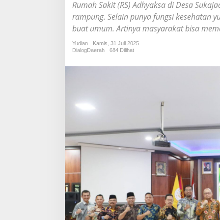
t
Rumah Sakit (RS) Adhyaksa di Desa Sukajad
u
rampung. Selain punya fungsi kesehatan yus
Z
buat umum. Artinya masyarakat bisa mema
a
k
Yudian
Kamis, 31 Juli 2025
i
DialogDaerah
684 Dilihat
y
a
h
,
P
e
m
k
a
b
S
e
r
a
n
g
D
o
r