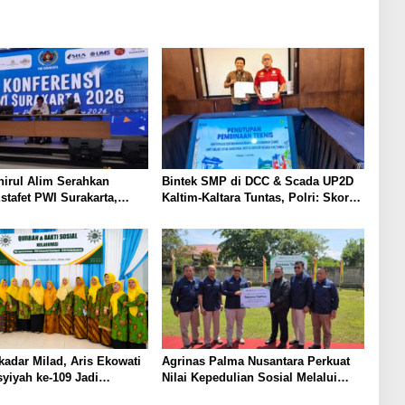
irul Alim Serahkan
Bintek SMP di DCC & Scada UP2D
stafet PWI Surakarta,
Kaltim-Kaltara Tuntas, Polri: Skor
si Kepemimpinan Berjalan
74,80% Kategori Perak, SMP Wajib
Sesuai Kepres 63/2004 Kawal
Jantung Listrik Kalimantan
adar Milad, Aris Ekowati
Agrinas Palma Nusantara Perkuat
syiyah ke-109 Jadi
Nilai Kepedulian Sosial Melalui
m Memperkuat Semangat
Program Kurban