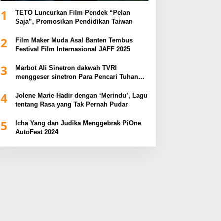
1
TETO Luncurkan Film Pendek “Pelan
Saja”, Promosikan Pendidikan Taiwan
2
Film Maker Muda Asal Banten Tembus
Festival Film Internasional JAFF 2025
3
Marbot Ali Sinetron dakwah TVRI
menggeser sinetron Para Pencari Tuhan
dalam Anugerah Syiar Ramadhan 2025
4
Jolene Marie Hadir dengan ‘Merindu’, Lagu
tentang Rasa yang Tak Pernah Pudar
5
Icha Yang dan Judika Menggebrak PiOne
AutoFest 2024