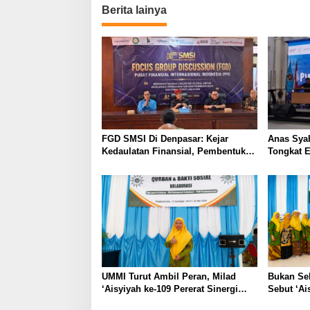
i
Berita lainya
g
a
s
i
p
o
s
FGD SMSI Di Denpasar: Kejar
Anas Syah
Kedaulatan Finansial, Pembentukan
Tongkat E
PFII Dinilai Krusial Tarik Investasi
Regenera
Global
Mulus
UMMI Turut Ambil Peran, Milad
Bukan Sek
‘Aisyiyah ke-109 Pererat Sinergi
Sebut ‘Ai
Jakarta Selatan dan Sukabumi
Momentu