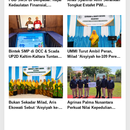
Kedaulatan Finansial,
Tongkat Estafet PWI
Pembentukan PFII Dinilai
Surakarta, Regenerasi
Krusial Tarik Investasi Global
Kepemimpinan Berjalan
Mulus
Bintek SMP di DCC & Scada
UMMI Turut Ambil Peran,
UP2D Kaltim-Kaltara Tuntas,
Milad ‘Aisyiyah ke-109 Pererat
Polri: Skor 74,80% Kategori
Sinergi Jakarta Selatan dan
Perak, SMP Wajib Sesuai
Sukabumi Lewat Aksi Nyata
Kepres 63/2004 Kawal
untuk Masyarakat
Jantung Listrik Kalimantan
Bukan Sekadar Milad, Aris
Agrinas Palma Nusantara
Ekowati Sebut ‘Aisyiyah ke-
Perkuat Nilai Kepedulian
109 Jadi Momentum
Sosial Melalui Program
Memperkuat Semangat
Kurban
Berbagi