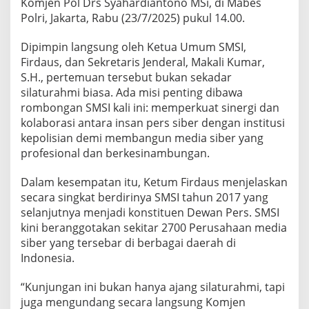
Komjen Pol Drs Syahardiantono MSi, di Mabes
a
Polri, Jakarta, Rabu (23/7/2025) pukul 14.00.
n
S
Dipimpin langsung oleh Ketua Umum SMSI,
e
k
Firdaus, dan Sekretaris Jenderal, Makali Kumar,
j
S.H., pertemuan tersebut bukan sekadar
e
silaturahmi biasa. Ada misi penting dibawa
n
rombongan SMSI kali ini: memperkuat sinergi dan
M
kolaborasi antara insan pers siber dengan institusi
a
k
kepolisian demi membangun media siber yang
a
profesional dan berkesinambungan.
l
i
Dalam kesempatan itu, Ketum Firdaus menjelaskan
K
secara singkat berdirinya SMSI tahun 2017 yang
u
m
selanjutnya menjadi konstituen Dewan Pers. SMSI
a
kini beranggotakan sekitar 2700 Perusahaan media
r
siber yang tersebar di berbagai daerah di
:
Indonesia.
B
a
h
“Kunjungan ini bukan hanya ajang silaturahmi, tapi
a
juga mengundang secara langsung Komjen
s