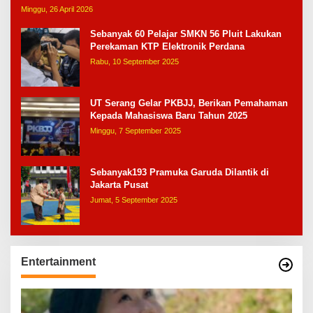
Minggu, 26 April 2026
Sebanyak 60 Pelajar SMKN 56 Pluit Lakukan
Perekaman KTP Elektronik Perdana
Rabu, 10 September 2025
UT Serang Gelar PKBJJ, Berikan Pemahaman
Kepada Mahasiswa Baru Tahun 2025
Minggu, 7 September 2025
Sebanyak193 Pramuka Garuda Dilantik di
Jakarta Pusat
Jumat, 5 September 2025
Entertainment