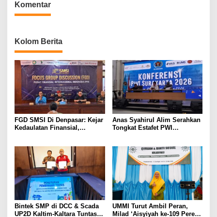
Komentar
Kolom Berita
FGD SMSI Di Denpasar: Kejar
Anas Syahirul Alim Serahkan
Kedaulatan Finansial,
Tongkat Estafet PWI
Pembentukan PFII Dinilai
Surakarta, Regenerasi
Krusial Tarik Investasi Global
Kepemimpinan Berjalan
Mulus
Bintek SMP di DCC & Scada
UMMI Turut Ambil Peran,
UP2D Kaltim-Kaltara Tuntas,
Milad ‘Aisyiyah ke-109 Pererat