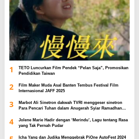
1
TETO Luncurkan Film Pendek “Pelan Saja”, Promosikan
Pendidikan Taiwan
2
Film Maker Muda Asal Banten Tembus Festival Film
Internasional JAFF 2025
3
Marbot Ali Sinetron dakwah TVRI menggeser sinetron
Para Pencari Tuhan dalam Anugerah Syiar Ramadhan
2025
4
Jolene Marie Hadir dengan ‘Merindu’, Lagu tentang Rasa
yang Tak Pernah Pudar
5
Icha Yang dan Judika Menggebrak PiOne AutoFest 2024