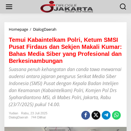
L
e
w
a
t
i
Homepage
/
DialogDaerah
T
k
e
e
Temui Kabaintelkam Polri, Ketum SMSI
m
k
u
Pusat Firdaus dan Sekjen Makali Kumar:
o
i
Bahas Media Siber yang Profesional dan
n
K
t
Berkesinambungan
a
e
b
Suasana penuh kehangatan dan canda tawa mewarnai
n
a
audensi antara jajaran pengurus Serikat Media Siber
i
n
Indonesia (SMSI) Pusat dengan Kepala Badan Intelijen
t
dan Keamanan (Kabaintelkam) Polri, Komjen Pol Drs
e
Syahardiantono MSi, di Mabes Polri, Jakarta, Rabu
l
k
(23/7/2025) pukul 14.00.
a
m
Yudian
Rabu, 23 Juli 2025
DialogDaerah
744 Dilihat
P
o
l