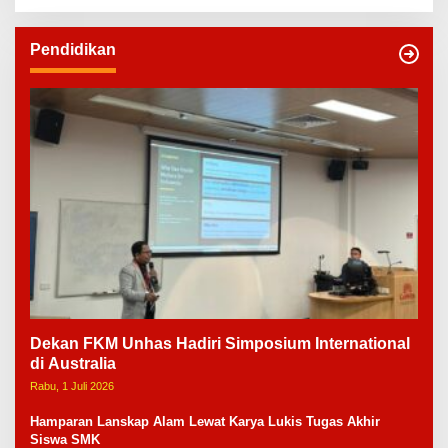
Pendidikan
Dekan FKM Unhas Hadiri Simposium International
di Australia
Rabu, 1 Juli 2026
Hamparan Lanskap Alam Lewat Karya Lukis Tugas Akhir
Siswa SMK