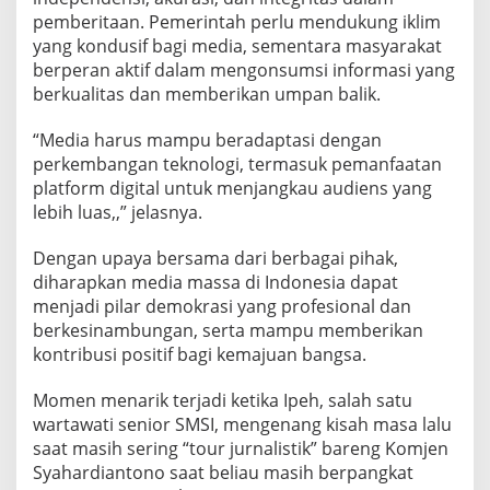
l
pemberitaan. Pemerintah perlu mendukung iklim
d
a
yang kondusif bagi media, sementara masyarakat
n
berperan aktif dalam mengonsumsi informasi yang
B
berkualitas dan memberikan umpan balik.
e
r
“Media harus mampu beradaptasi dengan
k
e
perkembangan teknologi, termasuk pemanfaatan
s
platform digital untuk menjangkau audiens yang
i
lebih luas,,” jelasnya.
n
a
Dengan upaya bersama dari berbagai pihak,
m
b
diharapkan media massa di Indonesia dapat
u
menjadi pilar demokrasi yang profesional dan
n
berkesinambungan, serta mampu memberikan
g
kontribusi positif bagi kemajuan bangsa.
a
n
Momen menarik terjadi ketika Ipeh, salah satu
wartawati senior SMSI, mengenang kisah masa lalu
saat masih sering “tour jurnalistik” bareng Komjen
Syahardiantono saat beliau masih berpangkat