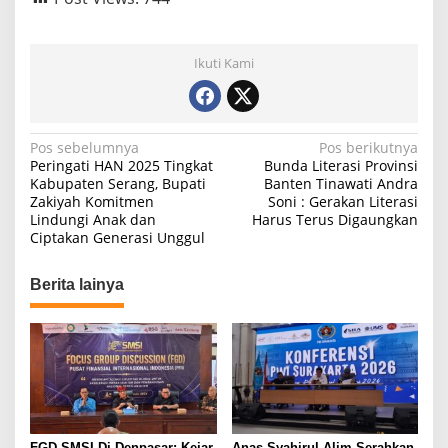
Ikuti Kami
N
Pos sebelumnya
Pos berikutnya
Peringati HAN 2025 Tingkat
Bunda Literasi Provinsi
a
Kabupaten Serang, Bupati
Banten Tinawati Andra
Zakiyah Komitmen
Soni : Gerakan Literasi
v
Lindungi Anak dan
Harus Terus Digaungkan
i
Ciptakan Generasi Unggul
g
Berita lainya
a
s
i
p
o
s
FGD SMSI Di Denpasar: Kejar
Anas Syahirul Alim Serahkan