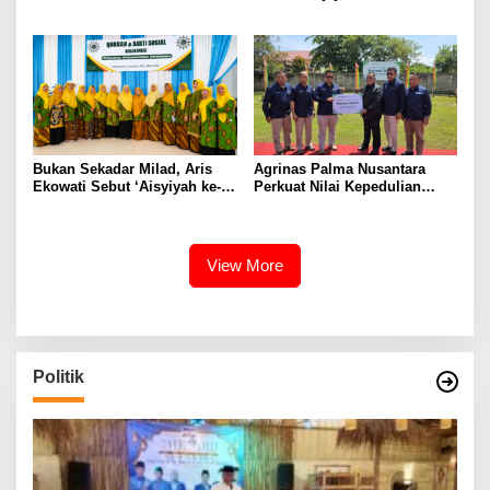
Polri: Skor 74,80% Kategori
Sinergi Jakarta Selatan dan
Perak, SMP Wajib Sesuai
Sukabumi Lewat Aksi Nyata
Kepres 63/2004 Kawal
untuk Masyarakat
Jantung Listrik Kalimantan
Bukan Sekadar Milad, Aris
Agrinas Palma Nusantara
Ekowati Sebut ‘Aisyiyah ke-
Perkuat Nilai Kepedulian
109 Jadi Momentum
Sosial Melalui Program
Memperkuat Semangat
Kurban
Berbagi
View More
Politik