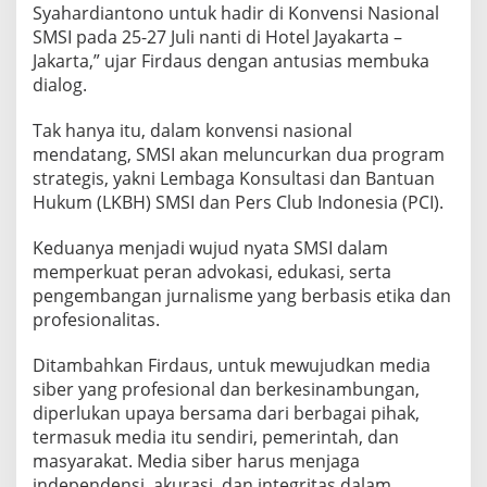
Syahardiantono untuk hadir di Konvensi Nasional
M
SMSI pada 25-27 Juli nanti di Hotel Jayakarta –
e
d
Jakarta,” ujar Firdaus dengan antusias membuka
i
dialog.
a
S
Tak hanya itu, dalam konvensi nasional
i
mendatang, SMSI akan meluncurkan dua program
b
e
strategis, yakni Lembaga Konsultasi dan Bantuan
r
Hukum (LKBH) SMSI dan Pers Club Indonesia (PCI).
y
a
Keduanya menjadi wujud nyata SMSI dalam
n
memperkuat peran advokasi, edukasi, serta
g
P
pengembangan jurnalisme yang berbasis etika dan
r
profesionalitas.
o
f
Ditambahkan Firdaus, untuk mewujudkan media
e
siber yang profesional dan berkesinambungan,
s
i
diperlukan upaya bersama dari berbagai pihak,
o
termasuk media itu sendiri, pemerintah, dan
n
masyarakat. Media siber harus menjaga
a
independensi, akurasi, dan integritas dalam