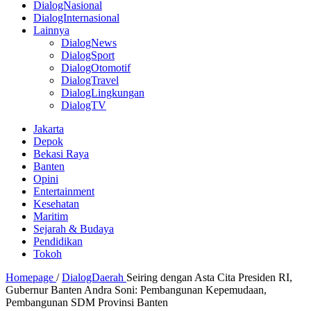
DialogNasional
DialogInternasional
Lainnya
DialogNews
DialogSport
DialogOtomotif
DialogTravel
DialogLingkungan
DialogTV
Jakarta
Depok
Bekasi Raya
Banten
Opini
Entertainment
Kesehatan
Maritim
Sejarah & Budaya
Pendidikan
Tokoh
Homepage
/
DialogDaerah
Seiring dengan Asta Cita Presiden RI,
Gubernur Banten Andra Soni: Pembangunan Kepemudaan,
Pembangunan SDM Provinsi Banten