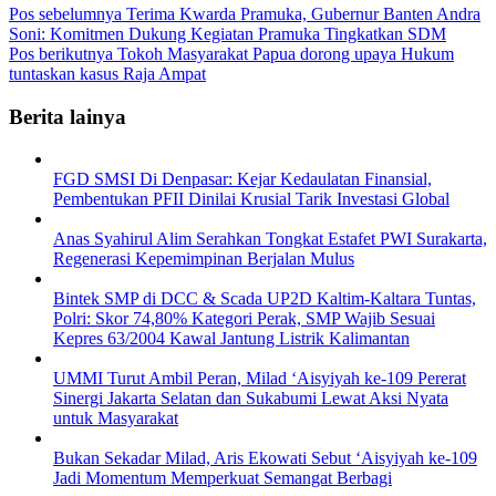
Pos sebelumnya
Terima Kwarda Pramuka, Gubernur Banten Andra
Soni: Komitmen Dukung Kegiatan Pramuka Tingkatkan SDM
Pos berikutnya
Tokoh Masyarakat Papua dorong upaya Hukum
tuntaskan kasus Raja Ampat
Berita lainya
FGD SMSI Di Denpasar: Kejar Kedaulatan Finansial,
Pembentukan PFII Dinilai Krusial Tarik Investasi Global
Anas Syahirul Alim Serahkan Tongkat Estafet PWI Surakarta,
Regenerasi Kepemimpinan Berjalan Mulus
Bintek SMP di DCC & Scada UP2D Kaltim-Kaltara Tuntas,
Polri: Skor 74,80% Kategori Perak, SMP Wajib Sesuai
Kepres 63/2004 Kawal Jantung Listrik Kalimantan
UMMI Turut Ambil Peran, Milad ‘Aisyiyah ke-109 Pererat
Sinergi Jakarta Selatan dan Sukabumi Lewat Aksi Nyata
untuk Masyarakat
Bukan Sekadar Milad, Aris Ekowati Sebut ‘Aisyiyah ke-109
Jadi Momentum Memperkuat Semangat Berbagi