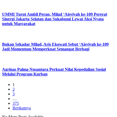
UMMI Turut Ambil Peran, Milad ‘Aisyiyah ke-109 Pererat
Sinergi Jakarta Selatan dan Sukabumi Lewat Aksi Nyata
untuk Masyarakat
Bukan Sekadar Milad, Aris Ekowati Sebut ‘Aisyiyah ke-109
Jadi Momentum Memperkuat Semangat Berbagi
Agrinas Palma Nusantara Perkuat Nilai Kepedulian Sosial
Melalui Program Kurban
1
2
3
…
375
Berikutnya
No More Posts Available.