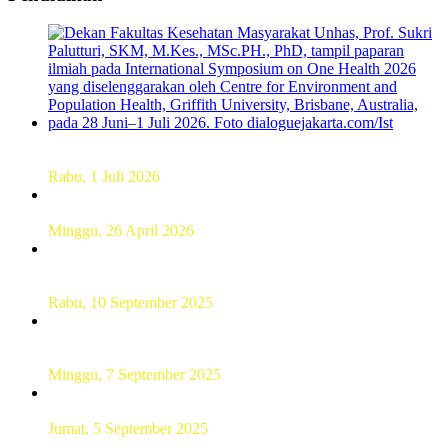
Dekan FKM Unhas Hadiri Simposium International di
Australia
Rabu, 1 Juli 2026
Hamparan Lanskap Alam Lewat Karya Lukis Tugas Akhir
Siswa SMK
Minggu, 26 April 2026
Sebanyak 60 Pelajar SMKN 56 Pluit Lakukan Perekaman
KTP Elektronik Perdana
Rabu, 10 September 2025
UT Serang Gelar PKBJJ, Berikan Pemahaman Kepada
Mahasiswa Baru Tahun 2025
Minggu, 7 September 2025
Sebanyak193 Pramuka Garuda Dilantik di Jakarta Pusat
Jumat, 5 September 2025