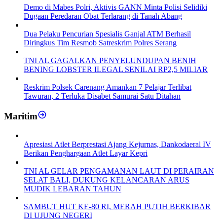
Demo di Mabes Polri, Aktivis GANN Minta Polisi Selidiki
Dugaan Peredaran Obat Terlarang di Tanah Abang
Dua Pelaku Pencurian Spesialis Ganjal ATM Berhasil
Diringkus Tim Resmob Satreskrim Polres Serang
TNI AL GAGALKAN PENYELUNDUPAN BENIH
BENING LOBSTER ILEGAL SENILAI RP2,5 MILIAR
Reskrim Polsek Carenang Amankan 7 Pelajar Terlibat
Tawuran, 2 Terluka Disabet Samurai Satu Ditahan
Maritim
Apresiasi Atlet Berprestasi Ajang Kejurnas, Dankodaeral IV
Berikan Penghargaan Atlet Layar Kepri
TNI AL GELAR PENGAMANAN LAUT DI PERAIRAN
SELAT BALI, DUKUNG KELANCARAN ARUS
MUDIK LEBARAN TAHUN
SAMBUT HUT KE-80 RI, MERAH PUTIH BERKIBAR
DI UJUNG NEGERI