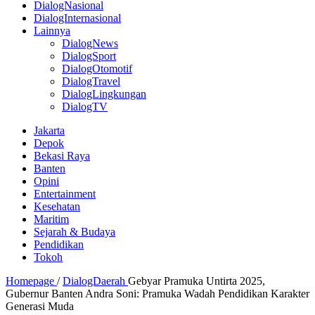
DialogNasional
DialogInternasional
Lainnya
DialogNews
DialogSport
DialogOtomotif
DialogTravel
DialogLingkungan
DialogTV
Jakarta
Depok
Bekasi Raya
Banten
Opini
Entertainment
Kesehatan
Maritim
Sejarah & Budaya
Pendidikan
Tokoh
Homepage
/
DialogDaerah
Gebyar Pramuka Untirta 2025,
Gubernur Banten Andra Soni: Pramuka Wadah Pendidikan Karakter
Generasi Muda