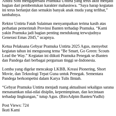
Andra Soni mengapresiasi Pramuka Untirta yang terus aktif menjadi
bagian dari pembentukan karakter mahasiswa. “Saya harap kegiatan
ini terus berlanjut dan semakin banyak anak muda yang terlibat,”
tambahnya.
Rektor Untirta Fatah Sulaiman menyampaikan terima kasih atas
perhatian pemerintah Provinsi Banten terhadap Pramuka. “Kami
yakin Pramuka jadi bagian penting mendukung terwujudnya
Generasi Emas 2045,” ucapnya.
Ketua Pelaksana Gebyar Pramuka Untirta 2025 Agus, menyebut
kegiatan tahun ini mengusung tema “Be Smart, Go Green: Scouts
Lead the Way.” Kegiatan ini diikuti Pramuka Penegak se-Banten
dan Pandega dari berbagai perguruan tinggi se-Indonesia.
Lomba yang digelar mencakup LKBB, Kreasi Pionering, Short
Movie, dan Teknologi Tepat Guna untuk Penegak. Sementara
Pandega berkompetisi dalam Karya Tulis Ilmiah.
“Gebyar Pramuka Untirta menjadi ruang aktualisasi sekaligus sarana
menanamkan nilai-nilai disiplin, kepemimpinan, dan kecintaan
terhadap lingkungan,” tutup Agus. (BiroAdpim Banten/Yudhi)
Post Views:
724
Ikuti Kami