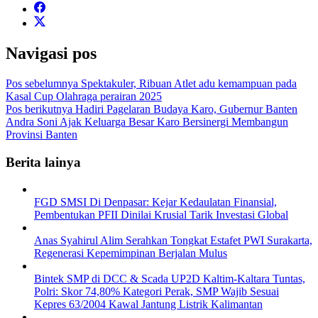
Navigasi pos
Pos sebelumnya
Spektakuler, Ribuan Atlet adu kemampuan pada
Kasal Cup Olahraga perairan 2025
Pos berikutnya
Hadiri Pagelaran Budaya Karo, Gubernur Banten
Andra Soni Ajak Keluarga Besar Karo Bersinergi Membangun
Provinsi Banten
Berita lainya
FGD SMSI Di Denpasar: Kejar Kedaulatan Finansial,
Pembentukan PFII Dinilai Krusial Tarik Investasi Global
Anas Syahirul Alim Serahkan Tongkat Estafet PWI Surakarta,
Regenerasi Kepemimpinan Berjalan Mulus
Bintek SMP di DCC & Scada UP2D Kaltim-Kaltara Tuntas,
Polri: Skor 74,80% Kategori Perak, SMP Wajib Sesuai
Kepres 63/2004 Kawal Jantung Listrik Kalimantan