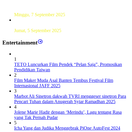
UT Serang Gelar PKBJJ, Berikan Pemahaman Kepada
Mahasiswa Baru Tahun 2025
Minggu, 7 September 2025
Sebanyak193 Pramuka Garuda Dilantik di Jakarta Pusat
Jumat, 5 September 2025
Entertainment
1
TETO Luncurkan Film Pendek “Pelan Saja”, Promosikan
Pendidikan Taiwan
2
Film Maker Muda Asal Banten Tembus Festival Film
Internasional JAFF 2025
3
Marbot Ali Sinetron dakwah TVRI menggeser sinetron Para
Pencari Tuhan dalam Anugerah Syiar Ramadhan 2025
4
Jolene Marie Hadir dengan ‘Merindu’, Lagu tentang Rasa
yang Tak Pernah Pudar
5
Icha Yang dan Judika Menggebrak PiOne AutoFest 2024