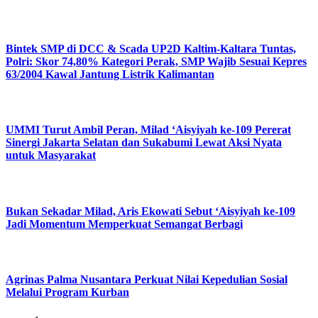
Bintek SMP di DCC & Scada UP2D Kaltim-Kaltara Tuntas,
Polri: Skor 74,80% Kategori Perak, SMP Wajib Sesuai Kepres
63/2004 Kawal Jantung Listrik Kalimantan
UMMI Turut Ambil Peran, Milad ‘Aisyiyah ke-109 Pererat
Sinergi Jakarta Selatan dan Sukabumi Lewat Aksi Nyata
untuk Masyarakat
Bukan Sekadar Milad, Aris Ekowati Sebut ‘Aisyiyah ke-109
Jadi Momentum Memperkuat Semangat Berbagi
Agrinas Palma Nusantara Perkuat Nilai Kepedulian Sosial
Melalui Program Kurban