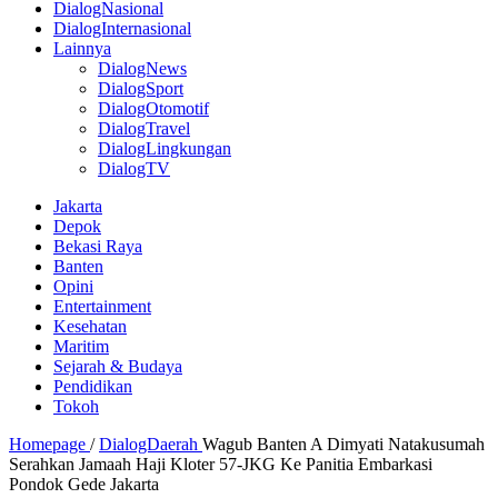
DialogNasional
DialogInternasional
Lainnya
DialogNews
DialogSport
DialogOtomotif
DialogTravel
DialogLingkungan
DialogTV
Jakarta
Depok
Bekasi Raya
Banten
Opini
Entertainment
Kesehatan
Maritim
Sejarah & Budaya
Pendidikan
Tokoh
Homepage
/
DialogDaerah
Wagub Banten A Dimyati Natakusumah
Serahkan Jamaah Haji Kloter 57-JKG Ke Panitia Embarkasi
Pondok Gede Jakarta