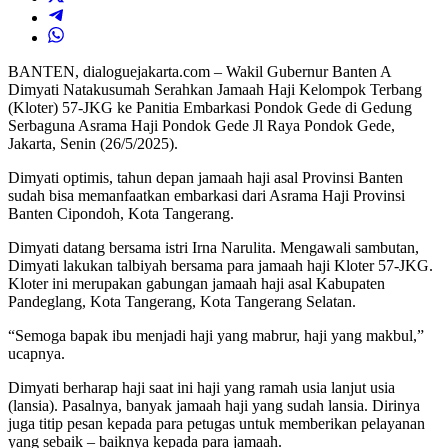
BANTEN, dialoguejakarta.com – Wakil Gubernur Banten A
Dimyati Natakusumah Serahkan Jamaah Haji Kelompok Terbang
(Kloter) 57-JKG ke Panitia Embarkasi Pondok Gede di Gedung
Serbaguna Asrama Haji Pondok Gede Jl Raya Pondok Gede,
Jakarta, Senin (26/5/2025).
Dimyati optimis, tahun depan jamaah haji asal Provinsi Banten
sudah bisa memanfaatkan embarkasi dari Asrama Haji Provinsi
Banten Cipondoh, Kota Tangerang.
Dimyati datang bersama istri Irna Narulita. Mengawali sambutan,
Dimyati lakukan talbiyah bersama para jamaah haji Kloter 57-JKG.
Kloter ini merupakan gabungan jamaah haji asal Kabupaten
Pandeglang, Kota Tangerang, Kota Tangerang Selatan.
“Semoga bapak ibu menjadi haji yang mabrur, haji yang makbul,”
ucapnya.
Dimyati berharap haji saat ini haji yang ramah usia lanjut usia
(lansia). Pasalnya, banyak jamaah haji yang sudah lansia. Dirinya
juga titip pesan kepada para petugas untuk memberikan pelayanan
yang sebaik – baiknya kepada para jamaah.