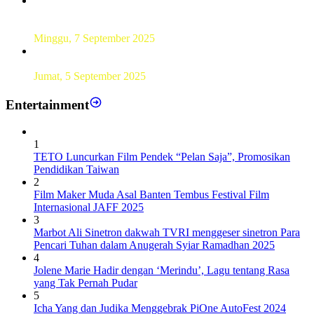
UT Serang Gelar PKBJJ, Berikan Pemahaman Kepada
Mahasiswa Baru Tahun 2025
Minggu, 7 September 2025
Sebanyak193 Pramuka Garuda Dilantik di Jakarta Pusat
Jumat, 5 September 2025
Entertainment
1
TETO Luncurkan Film Pendek “Pelan Saja”, Promosikan
Pendidikan Taiwan
2
Film Maker Muda Asal Banten Tembus Festival Film
Internasional JAFF 2025
3
Marbot Ali Sinetron dakwah TVRI menggeser sinetron Para
Pencari Tuhan dalam Anugerah Syiar Ramadhan 2025
4
Jolene Marie Hadir dengan ‘Merindu’, Lagu tentang Rasa
yang Tak Pernah Pudar
5
Icha Yang dan Judika Menggebrak PiOne AutoFest 2024