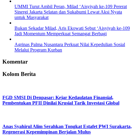
UMMI Turut Ambil Peran, Milad ‘Aisyiyah ke-109 Pererat
Sinergi Jakarta Selatan dan Sukabumi Lewat Aksi Nyata
untuk Masyarakat
Bukan Sekadar Milad, Aris Ekowati Sebut ‘Aisyiyah ke-109
Jadi Momentum Memperkuat Semangat Berbagi
Agrinas Palma Nusantara Perkuat Nilai Kepedulian Sosial
Melalui Program Kurban
Komentar
Kolom Berita
FGD SMSI Di Denpasar: Kejar Kedaulatan Finansial,
Pembentukan PFII Dinilai Krusial Tarik Investasi Global
Anas Syahirul Alim Serahkan Tongkat Estafet PWI Surakarta,
Regenerasi Kepemimpinan Berjalan Mulus