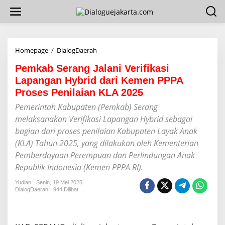
L
e
w
a
t
i
Homepage
/
DialogDaerah
P
k
e
e
Pemkab Serang Jalani Verifikasi
m
k
k
Lapangan Hybrid dari Kemen PPPA
o
a
Proses Penilaian KLA 2025
n
b
t
S
Pemerintah Kabupaten (Pemkab) Serang
e
e
melaksanakan Verifikasi Lapangan Hybrid sebagai
n
r
bagian dari proses penilaian Kabupaten Layak Anak
a
n
(KLA) Tahun 2025, yang dilakukan oleh Kementerian
g
Pemberdayaan Perempuan dan Perlindungan Anak
J
Republik Indonesia (Kemen PPPA RI).
a
l
Yudian
Senin, 19 Mei 2025
a
DialogDaerah
944 Dilihat
n
i
V
e