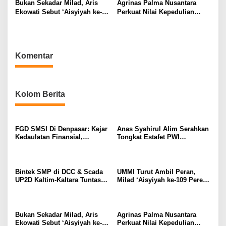
Bukan Sekadar Milad, Aris
Agrinas Palma Nusantara
Jantung Listrik Kalimantan
Ekowati Sebut ‘Aisyiyah ke-
Perkuat Nilai Kepedulian
109 Jadi Momentum
Sosial Melalui Program
Memperkuat Semangat
Kurban
Berbagi
Komentar
Kolom Berita
FGD SMSI Di Denpasar: Kejar
Anas Syahirul Alim Serahkan
Kedaulatan Finansial,
Tongkat Estafet PWI
Pembentukan PFII Dinilai
Surakarta, Regenerasi
Krusial Tarik Investasi Global
Kepemimpinan Berjalan
Mulus
Bintek SMP di DCC & Scada
UMMI Turut Ambil Peran,
UP2D Kaltim-Kaltara Tuntas,
Milad ‘Aisyiyah ke-109 Pererat
Polri: Skor 74,80% Kategori
Sinergi Jakarta Selatan dan
Perak, SMP Wajib Sesuai
Sukabumi Lewat Aksi Nyata
Kepres 63/2004 Kawal
untuk Masyarakat
Jantung Listrik Kalimantan
Bukan Sekadar Milad, Aris
Agrinas Palma Nusantara
Ekowati Sebut ‘Aisyiyah ke-
Perkuat Nilai Kepedulian