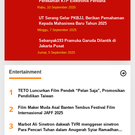
Perekaman KTP Elektronik Perdana
Rabu, 10 September 2025
UT Serang Gelar PKBJJ, Berikan Pemahaman
Kepada Mahasiswa Baru Tahun 2025
Minggu, 7 September 2025
Sebanyak193 Pramuka Garuda Dilantik di
Jakarta Pusat
Jumat, 5 September 2025
Entertainment
1
TETO Luncurkan Film Pendek “Pelan Saja”, Promosikan
Pendidikan Taiwan
2
Film Maker Muda Asal Banten Tembus Festival Film
Internasional JAFF 2025
3
Marbot Ali Sinetron dakwah TVRI menggeser sinetron
Para Pencari Tuhan dalam Anugerah Syiar Ramadhan