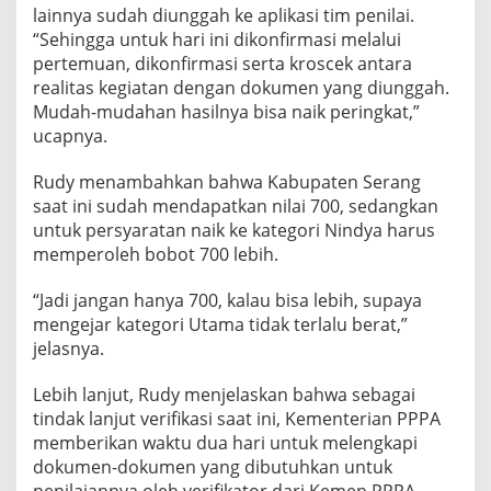
lainnya sudah diunggah ke aplikasi tim penilai.
i
K
“Sehingga untuk hari ini dikonfirmasi melalui
e
pertemuan, dikonfirmasi serta kroscek antara
m
realitas kegiatan dengan dokumen yang diunggah.
e
Mudah-mudahan hasilnya bisa naik peringkat,”
n
ucapnya.
P
P
P
Rudy menambahkan bahwa Kabupaten Serang
A
saat ini sudah mendapatkan nilai 700, sedangkan
P
untuk persyaratan naik ke kategori Nindya harus
r
memperoleh bobot 700 lebih.
o
s
e
“Jadi jangan hanya 700, kalau bisa lebih, supaya
s
mengejar kategori Utama tidak terlalu berat,”
P
jelasnya.
e
n
i
Lebih lanjut, Rudy menjelaskan bahwa sebagai
l
tindak lanjut verifikasi saat ini, Kementerian PPPA
a
memberikan waktu dua hari untuk melengkapi
i
dokumen-dokumen yang dibutuhkan untuk
a
n