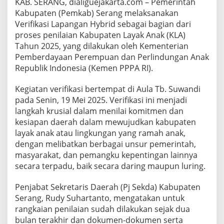
KAB. SERANG, dialiguejakarta.com – Pemerintah
r
Kabupaten (Pemkab) Serang melaksanakan
i
Verifikasi Lapangan Hybrid sebagai bagian dari
f
i
proses penilaian Kabupaten Layak Anak (KLA)
k
Tahun 2025, yang dilakukan oleh Kementerian
a
Pemberdayaan Perempuan dan Perlindungan Anak
s
Republik Indonesia (Kemen PPPA RI).
i
L
a
Kegiatan verifikasi bertempat di Aula Tb. Suwandi
p
pada Senin, 19 Mei 2025. Verifikasi ini menjadi
a
langkah krusial dalam menilai komitmen dan
n
kesiapan daerah dalam mewujudkan kabupaten
g
layak anak atau lingkungan yang ramah anak,
a
n
dengan melibatkan berbagai unsur pemerintah,
H
masyarakat, dan pemangku kepentingan lainnya
y
secara terpadu, baik secara daring maupun luring.
b
r
Penjabat Sekretaris Daerah (Pj Sekda) Kabupaten
i
d
Serang, Rudy Suhartanto, mengatakan untuk
d
rangkaian penilaian sudah dilakukan sejak dua
a
bulan terakhir dan dokumen-dokumen serta
r