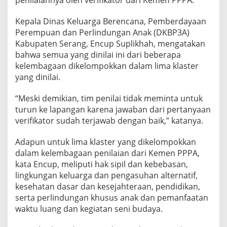
penilaiannya oleh verifikator dari Kemen PPPA.
K
L
Kepala Dinas Keluarga Berencana, Pemberdayaan
A
Perempuan dan Perlindungan Anak (DKBP3A)
2
Kabupaten Serang, Encup Suplikhah, mengatakan
0
bahwa semua yang dinilai ini dari beberapa
2
5
kelembagaan dikelompokkan dalam lima klaster
yang dinilai.
“Meski demikian, tim penilai tidak meminta untuk
turun ke lapangan karena jawaban dari pertanyaan
verifikator sudah terjawab dengan baik,” katanya.
Adapun untuk lima klaster yang dikelompokkan
dalam kelembagaan penilaian dari Kemen PPPA,
kata Encup, meliputi hak sipil dan kebebasan,
lingkungan keluarga dan pengasuhan alternatif,
kesehatan dasar dan kesejahteraan, pendidikan,
serta perlindungan khusus anak dan pemanfaatan
waktu luang dan kegiatan seni budaya.