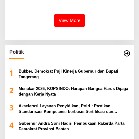
109 Jadi Momentum
Sosial Melalui Program
Memperkuat Semangat
Kurban
Berbagi
View More
Politik
1
Bukber, Demokrat Puji Kinerja Gubernur dan Bupati
Tangerang
2
Menakar 2026, KOPSINDO: Harapan Bangsa Harus Dijaga
dengan Kerja Nyata
3
Akselerasi Layanan Penyidikan, Polri : Pastikan
Standarisasi Kompetensi berbasis Sertifikasi dan
Regulasi Nasional
4
Gubernur Andra Soni Hadiri Pembukaan Rakerda Partai
Demokrat Provinsi Banten