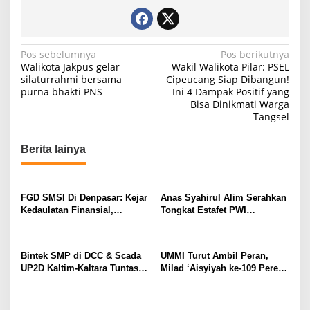
N
Pos sebelumnya
Pos berikutnya
Walikota Jakpus gelar
Wakil Walikota Pilar: PSEL
a
silaturrahmi bersama
Cipeucang Siap Dibangun!
purna bhakti PNS
Ini 4 Dampak Positif yang
v
Bisa Dinikmati Warga
i
Tangsel
g
Berita lainya
a
s
i
FGD SMSI Di Denpasar: Kejar
Anas Syahirul Alim Serahkan
p
Kedaulatan Finansial,
Tongkat Estafet PWI
Pembentukan PFII Dinilai
Surakarta, Regenerasi
o
Krusial Tarik Investasi Global
Kepemimpinan Berjalan
s
Mulus
Bintek SMP di DCC & Scada
UMMI Turut Ambil Peran,
UP2D Kaltim-Kaltara Tuntas,
Milad ‘Aisyiyah ke-109 Pererat
Polri: Skor 74,80% Kategori
Sinergi Jakarta Selatan dan
Perak, SMP Wajib Sesuai
Sukabumi Lewat Aksi Nyata
Kepres 63/2004 Kawal
untuk Masyarakat