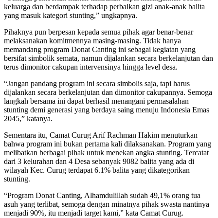
keluarga dan berdampak terhadap perbaikan gizi anak-anak balita
yang masuk kategori stunting,” ungkapnya.
Pihaknya pun berpesan kepada semua pihak agar benar-benar
melaksanakan komitmennya masing-masing. Tidak hanya
memandang program Donat Canting ini sebagai kegiatan yang
bersifat simbolik semata, namun dijalankan secara berkelanjutan dan
terus dimonitor cakupan intervensinya hingga level desa.
“Jangan pandang program ini secara simbolis saja, tapi harus
dijalankan secara berkelanjutan dan dimonitor cakupannya. Semoga
langkah bersama ini dapat berhasil menangani permasalahan
stunting demi generasi yang berdaya saing menuju Indonesia Emas
2045,” katanya.
Sementara itu, Camat Curug Arif Rachman Hakim menuturkan
bahwa program ini bukan pertama kali dilaksanakan. Program yang
melibatkan berbagai pihak untuk menekan angka stunting. Tercatat
dari 3 kelurahan dan 4 Desa sebanyak 9082 balita yang ada di
wilayah Kec. Curug terdapat 6.1% balita yang dikategorikan
stunting.
“Program Donat Canting, Alhamdulillah sudah 49,1% orang tua
asuh yang terlibat, semoga dengan minatnya pihak swasta nantinya
menjadi 90%, itu menjadi target kami,” kata Camat Curug.