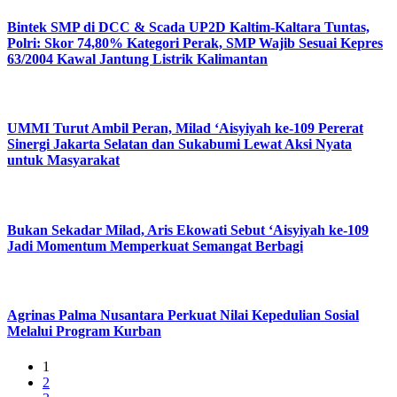
Bintek SMP di DCC & Scada UP2D Kaltim-Kaltara Tuntas,
Polri: Skor 74,80% Kategori Perak, SMP Wajib Sesuai Kepres
63/2004 Kawal Jantung Listrik Kalimantan
UMMI Turut Ambil Peran, Milad ‘Aisyiyah ke-109 Pererat
Sinergi Jakarta Selatan dan Sukabumi Lewat Aksi Nyata
untuk Masyarakat
Bukan Sekadar Milad, Aris Ekowati Sebut ‘Aisyiyah ke-109
Jadi Momentum Memperkuat Semangat Berbagi
Agrinas Palma Nusantara Perkuat Nilai Kepedulian Sosial
Melalui Program Kurban
1
2