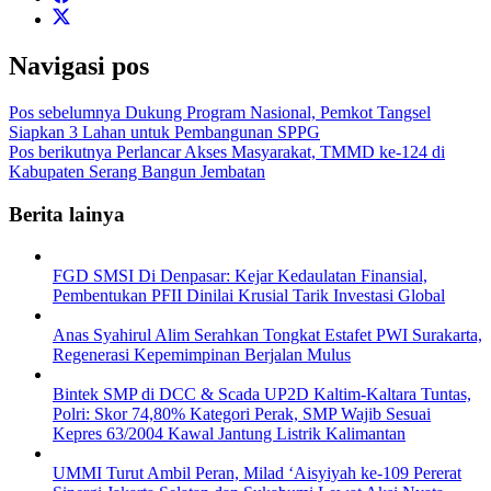
Navigasi pos
Pos sebelumnya
Dukung Program Nasional, Pemkot Tangsel
Siapkan 3 Lahan untuk Pembangunan SPPG
Pos berikutnya
Perlancar Akses Masyarakat, TMMD ke-124 di
Kabupaten Serang Bangun Jembatan
Berita lainya
FGD SMSI Di Denpasar: Kejar Kedaulatan Finansial,
Pembentukan PFII Dinilai Krusial Tarik Investasi Global
Anas Syahirul Alim Serahkan Tongkat Estafet PWI Surakarta,
Regenerasi Kepemimpinan Berjalan Mulus
Bintek SMP di DCC & Scada UP2D Kaltim-Kaltara Tuntas,
Polri: Skor 74,80% Kategori Perak, SMP Wajib Sesuai
Kepres 63/2004 Kawal Jantung Listrik Kalimantan
UMMI Turut Ambil Peran, Milad ‘Aisyiyah ke-109 Pererat