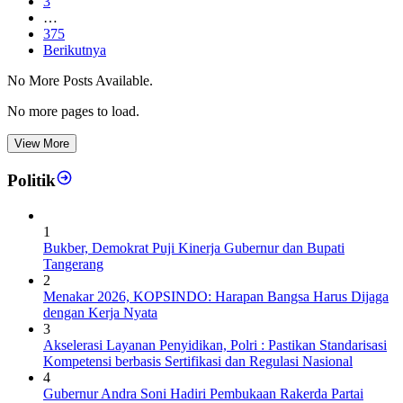
3
…
375
Berikutnya
No More Posts Available.
No more pages to load.
View More
Politik
1
Bukber, Demokrat Puji Kinerja Gubernur dan Bupati
Tangerang
2
Menakar 2026, KOPSINDO: Harapan Bangsa Harus Dijaga
dengan Kerja Nyata
3
Akselerasi Layanan Penyidikan, Polri : Pastikan Standarisasi
Kompetensi berbasis Sertifikasi dan Regulasi Nasional
4
Gubernur Andra Soni Hadiri Pembukaan Rakerda Partai