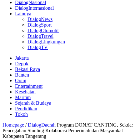
DialogNasional
DialogInternasional
Lainnya
DialogNews
DialogSport
DialogOtomotif
DialogTravel
DialogLingkungan
DialogTV
Jakarta
Depok
Bekasi Raya
Banten
Opini
Entertainment
Kesehatan
Maritim
Sejarah & Budaya
Pendidikan
Tokoh
Homepage
/
DialogDaerah
Program DONAT CANTING, Sekda:
Pencegahan Stunting Kolaborasi Pemerintah dan Masyarakat
Kabupaten Tangerang