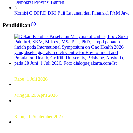
Demokrat Provinsi Banten
5
Komisi C DPRD DKI Puji Layanan dan Finansial PAM Jaya
Pendidikan
Dekan FKM Unhas Hadiri Simposium International di
Australia
Rabu, 1 Juli 2026
Hamparan Lanskap Alam Lewat Karya Lukis Tugas Akhir
Siswa SMK
Minggu, 26 April 2026
Sebanyak 60 Pelajar SMKN 56 Pluit Lakukan Perekaman
KTP Elektronik Perdana
Rabu, 10 September 2025
UT Serang Gelar PKBJJ, Berikan Pemahaman Kepada
Mahasiswa Baru Tahun 2025