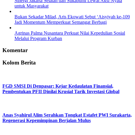
Sinergi Jakarta Selatan dan Sukabumi Lewat Aksi Nyata
untuk Masyarakat
Bukan Sekadar Milad, Aris Ekowati Sebut ‘Aisyiyah ke-109
Jadi Momentum Memperkuat Semangat Berbagi
Agrinas Palma Nusantara Perkuat Nilai Kepedulian Sosial
Melalui Program Kurban
Komentar
Kolom Berita
FGD SMSI Di Denpasar: Kejar Kedaulatan Finansial,
Pembentukan PFII Dinilai Krusial Tarik Investasi Global
Anas Syahirul Alim Serahkan Tongkat Estafet PWI Surakarta,
Regenerasi Kepemimpinan Berjalan Mulus