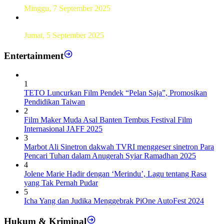
Minggu, 7 September 2025
Sebanyak193 Pramuka Garuda Dilantik di Jakarta Pusat
Jumat, 5 September 2025
Entertainment
1
TETO Luncurkan Film Pendek “Pelan Saja”, Promosikan
Pendidikan Taiwan
2
Film Maker Muda Asal Banten Tembus Festival Film
Internasional JAFF 2025
3
Marbot Ali Sinetron dakwah TVRI menggeser sinetron Para
Pencari Tuhan dalam Anugerah Syiar Ramadhan 2025
4
Jolene Marie Hadir dengan ‘Merindu’, Lagu tentang Rasa
yang Tak Pernah Pudar
5
Icha Yang dan Judika Menggebrak PiOne AutoFest 2024
Hukum & Kriminal