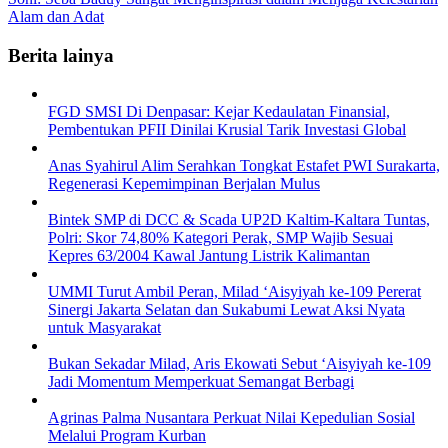
Alam dan Adat
Berita lainya
FGD SMSI Di Denpasar: Kejar Kedaulatan Finansial,
Pembentukan PFII Dinilai Krusial Tarik Investasi Global
Anas Syahirul Alim Serahkan Tongkat Estafet PWI Surakarta,
Regenerasi Kepemimpinan Berjalan Mulus
Bintek SMP di DCC & Scada UP2D Kaltim-Kaltara Tuntas,
Polri: Skor 74,80% Kategori Perak, SMP Wajib Sesuai
Kepres 63/2004 Kawal Jantung Listrik Kalimantan
UMMI Turut Ambil Peran, Milad ‘Aisyiyah ke-109 Pererat
Sinergi Jakarta Selatan dan Sukabumi Lewat Aksi Nyata
untuk Masyarakat
Bukan Sekadar Milad, Aris Ekowati Sebut ‘Aisyiyah ke-109
Jadi Momentum Memperkuat Semangat Berbagi
Agrinas Palma Nusantara Perkuat Nilai Kepedulian Sosial
Melalui Program Kurban