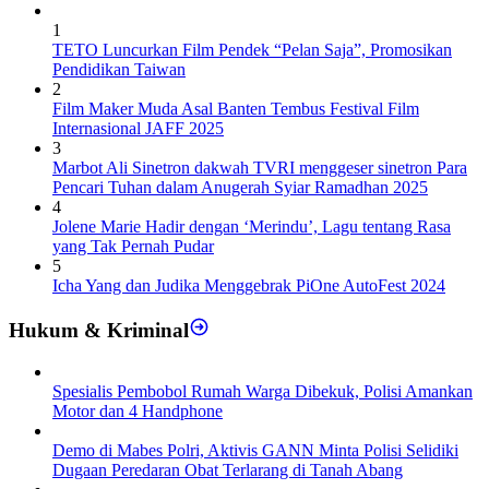
1
TETO Luncurkan Film Pendek “Pelan Saja”, Promosikan
Pendidikan Taiwan
2
Film Maker Muda Asal Banten Tembus Festival Film
Internasional JAFF 2025
3
Marbot Ali Sinetron dakwah TVRI menggeser sinetron Para
Pencari Tuhan dalam Anugerah Syiar Ramadhan 2025
4
Jolene Marie Hadir dengan ‘Merindu’, Lagu tentang Rasa
yang Tak Pernah Pudar
5
Icha Yang dan Judika Menggebrak PiOne AutoFest 2024
Hukum & Kriminal
Spesialis Pembobol Rumah Warga Dibekuk, Polisi Amankan
Motor dan 4 Handphone
Demo di Mabes Polri, Aktivis GANN Minta Polisi Selidiki
Dugaan Peredaran Obat Terlarang di Tanah Abang