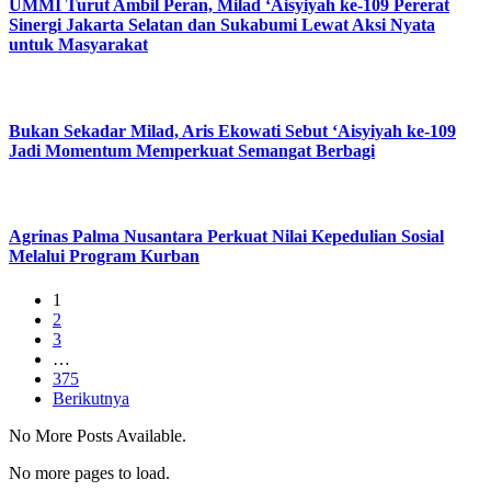
UMMI Turut Ambil Peran, Milad ‘Aisyiyah ke-109 Pererat
Sinergi Jakarta Selatan dan Sukabumi Lewat Aksi Nyata
untuk Masyarakat
Bukan Sekadar Milad, Aris Ekowati Sebut ‘Aisyiyah ke-109
Jadi Momentum Memperkuat Semangat Berbagi
Agrinas Palma Nusantara Perkuat Nilai Kepedulian Sosial
Melalui Program Kurban
1
2
3
…
375
Berikutnya
No More Posts Available.
No more pages to load.