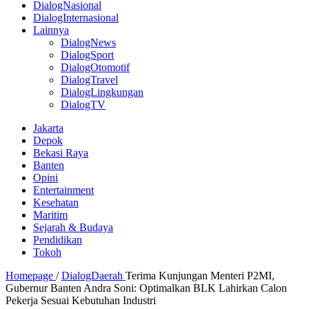
DialogNasional
DialogInternasional
Lainnya
DialogNews
DialogSport
DialogOtomotif
DialogTravel
DialogLingkungan
DialogTV
Jakarta
Depok
Bekasi Raya
Banten
Opini
Entertainment
Kesehatan
Maritim
Sejarah & Budaya
Pendidikan
Tokoh
Homepage
/
DialogDaerah
Terima Kunjungan Menteri P2MI,
Gubernur Banten Andra Soni: Optimalkan BLK Lahirkan Calon
Pekerja Sesuai Kebutuhan Industri