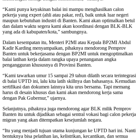
“Kami punya keyakinan balai ini mampu menghasilkan calon
pekerja yang expert (ahli atau pakar, red), baik untuk luar negeri
maupun kebutuhan industri di Banten. Kami akan optimalkan betul
dan dalam waktu segera kami akan koordinasi dengan BLK-BLK
yang ada di kabupaten/kota,” sambungnya.
Dalam kesempatan itu, Menteri P2MI atau Kepala BP2MI Abdul
Kadir Karding menyampaikan, pihaknya mendorong Pemprov
Banten untuk bekerjasama dengan BP2MI untuk mengoptimalkan
balai latihan kerja dalam rangka upaya penanganan angka
pengangguran khususnya di Provinsi Banten.
“Kami tawarkan umur 15 sampai 29 tahun dilatih secara terintegrasi
di balai UPTD ini, lalu kita latih skillnya dan bahasanya. Kemudian
sertifikasi dan dokumen lainnya kita urus bersama. Tapi memang
harus di desain khusus dan kami akan mendorong kerja sama
dengan Pak Gubernur,” ujarnya.
Selanjutnya, pihaknya juga mendorong agar BLK milik Pemprov
Banten itu untuk dijadikan sebagai sentral vokasi bagi calon pekerja
migran yang akan ditempatkan kesejumlah negara.
“Itu yang menjadi tujuan utama kunjungan ke UPTD hari ini. Nanti
bentuknya bisa pelatihan las, kelistrikan, kecantikan, dan semua