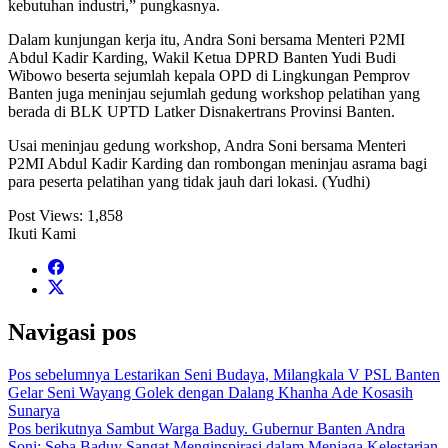
kebutuhan industri,” pungkasnya.
Dalam kunjungan kerja itu, Andra Soni bersama Menteri P2MI
Abdul Kadir Karding, Wakil Ketua DPRD Banten Yudi Budi
Wibowo beserta sejumlah kepala OPD di Lingkungan Pemprov
Banten juga meninjau sejumlah gedung workshop pelatihan yang
berada di BLK UPTD Latker Disnakertrans Provinsi Banten.
Usai meninjau gedung workshop, Andra Soni bersama Menteri
P2MI Abdul Kadir Karding dan rombongan meninjau asrama bagi
para peserta pelatihan yang tidak jauh dari lokasi. (Yudhi)
Post Views:
1,858
Ikuti Kami
Navigasi pos
Pos sebelumnya
Lestarikan Seni Budaya, Milangkala V PSL Banten
Gelar Seni Wayang Golek dengan Dalang Khanha Ade Kosasih
Sunarya
Pos berikutnya
Sambut Warga Baduy. Gubernur Banten Andra
Soni: Seba Baduy Sangat Menginspirasi dalam Menjaga Kelestarian