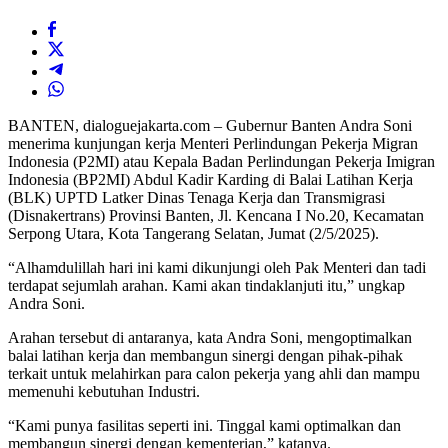
BANTEN, dialoguejakarta.com – Gubernur Banten Andra Soni
menerima kunjungan kerja Menteri Perlindungan Pekerja Migran
Indonesia (P2MI) atau Kepala Badan Perlindungan Pekerja Imigran
Indonesia (BP2MI) Abdul Kadir Karding di Balai Latihan Kerja
(BLK) UPTD Latker Dinas Tenaga Kerja dan Transmigrasi
(Disnakertrans) Provinsi Banten, Jl. Kencana I No.20, Kecamatan
Serpong Utara, Kota Tangerang Selatan, Jumat (2/5/2025).
“Alhamdulillah hari ini kami dikunjungi oleh Pak Menteri dan tadi
terdapat sejumlah arahan. Kami akan tindaklanjuti itu,” ungkap
Andra Soni.
Arahan tersebut di antaranya, kata Andra Soni, mengoptimalkan
balai latihan kerja dan membangun sinergi dengan pihak-pihak
terkait untuk melahirkan para calon pekerja yang ahli dan mampu
memenuhi kebutuhan Industri.
“Kami punya fasilitas seperti ini. Tinggal kami optimalkan dan
membangun sinergi dengan kementerian,” katanya.