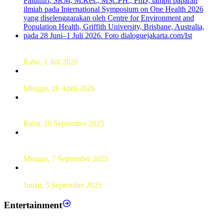
Dekan FKM Unhas Hadiri Simposium International di
Australia
Rabu, 1 Juli 2026
Hamparan Lanskap Alam Lewat Karya Lukis Tugas Akhir
Siswa SMK
Minggu, 26 April 2026
Sebanyak 60 Pelajar SMKN 56 Pluit Lakukan Perekaman
KTP Elektronik Perdana
Rabu, 10 September 2025
UT Serang Gelar PKBJJ, Berikan Pemahaman Kepada
Mahasiswa Baru Tahun 2025
Minggu, 7 September 2025
Sebanyak193 Pramuka Garuda Dilantik di Jakarta Pusat
Jumat, 5 September 2025
Entertainment