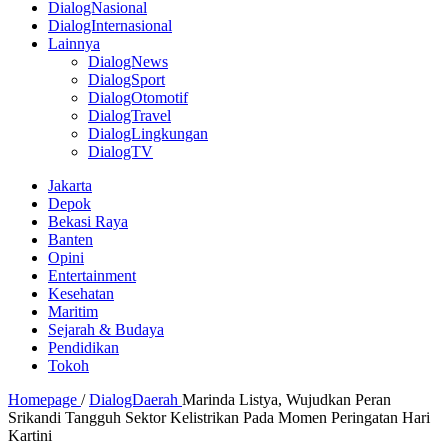
DialogNasional
DialogInternasional
Lainnya
DialogNews
DialogSport
DialogOtomotif
DialogTravel
DialogLingkungan
DialogTV
Jakarta
Depok
Bekasi Raya
Banten
Opini
Entertainment
Kesehatan
Maritim
Sejarah & Budaya
Pendidikan
Tokoh
Homepage
/
DialogDaerah
Marinda Listya, Wujudkan Peran
Srikandi Tangguh Sektor Kelistrikan Pada Momen Peringatan Hari
Kartini