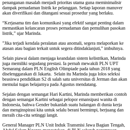
penanganan masalah menjadi prioritas utama guna meminimalisir
dampak pemadaman listrik ke pelanggan. Setiap laporan manuver
akan diverifikasi dan ditangani sesuai prosedur yang berlaku.
“Kerjasama tim dan komunikasi yang efektif sangat penting dalam
memastikan kelancaran proses pemadaman dan pemulihan pasokan
listrik,” ujar Marinda.
”Jika terjadi kendala peralatan atau anomali, segera melaporkan ke
atasan atau bagian terkait untuk segera ditindaklanjuti,” imbuhnya.
Selain piawai dalam menjaga keandalan sistem kelistrikan, Marinda
juga memiliki segudang prestasi. Ia pernah mewakili PLN UPT
Semarang dalam PLN English Olimpiade pada tahun 2018 yang
diselenggarakan di Jakarta. Selain itu Marinda juga lolos seleksi
beasiswa pendidikan S2 di salah satu universitas di Jerman dan akan
memulai tugas belajarnya pada Agustus mendatang.
Sejalan dengan semangat Hari Kartini, Marinda memberikan contoh
dengan semangat Kartini sebagai pelopor emansipasi wanita di
Indonesia, bahwa Gender bukanlah suatu halangan di dunia kerja
dan menginspirasi kita untuk selalu berani bermimpi, berjuang dan
meraih cita-cita setinggi langit.
General Manager PLN Unit Induk Transmisi Jawa Bagian Tengah,