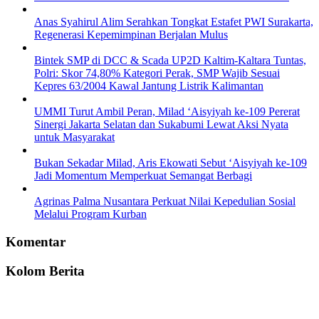
Anas Syahirul Alim Serahkan Tongkat Estafet PWI Surakarta,
Regenerasi Kepemimpinan Berjalan Mulus
Bintek SMP di DCC & Scada UP2D Kaltim-Kaltara Tuntas,
Polri: Skor 74,80% Kategori Perak, SMP Wajib Sesuai
Kepres 63/2004 Kawal Jantung Listrik Kalimantan
UMMI Turut Ambil Peran, Milad ‘Aisyiyah ke-109 Pererat
Sinergi Jakarta Selatan dan Sukabumi Lewat Aksi Nyata
untuk Masyarakat
Bukan Sekadar Milad, Aris Ekowati Sebut ‘Aisyiyah ke-109
Jadi Momentum Memperkuat Semangat Berbagi
Agrinas Palma Nusantara Perkuat Nilai Kepedulian Sosial
Melalui Program Kurban
Komentar
Kolom Berita