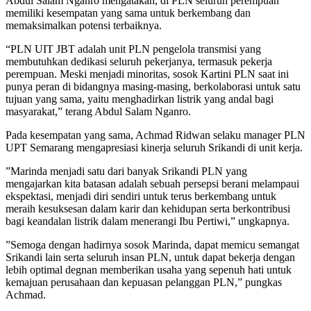
Abdul Salam Nganro mengatakan, di PLN seluruh perempuan
memiliki kesempatan yang sama untuk berkembang dan
memaksimalkan potensi terbaiknya.
“PLN UIT JBT adalah unit PLN pengelola transmisi yang
membutuhkan dedikasi seluruh pekerjanya, termasuk pekerja
perempuan. Meski menjadi minoritas, sosok Kartini PLN saat ini
punya peran di bidangnya masing-masing, berkolaborasi untuk satu
tujuan yang sama, yaitu menghadirkan listrik yang andal bagi
masyarakat,” terang Abdul Salam Nganro.
Pada kesempatan yang sama, Achmad Ridwan selaku manager PLN
UPT Semarang mengapresiasi kinerja seluruh Srikandi di unit kerja.
”Marinda menjadi satu dari banyak Srikandi PLN yang
mengajarkan kita batasan adalah sebuah persepsi berani melampaui
ekspektasi, menjadi diri sendiri untuk terus berkembang untuk
meraih kesuksesan dalam karir dan kehidupan serta berkontribusi
bagi keandalan listrik dalam menerangi Ibu Pertiwi,” ungkapnya.
”Semoga dengan hadirnya sosok Marinda, dapat memicu semangat
Srikandi lain serta seluruh insan PLN, untuk dapat bekerja dengan
lebih optimal degnan memberikan usaha yang sepenuh hati untuk
kemajuan perusahaan dan kepuasan pelanggan PLN,” pungkas
Achmad.