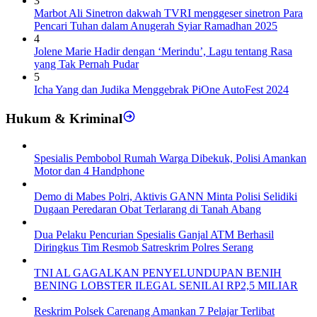
3
Marbot Ali Sinetron dakwah TVRI menggeser sinetron Para
Pencari Tuhan dalam Anugerah Syiar Ramadhan 2025
4
Jolene Marie Hadir dengan ‘Merindu’, Lagu tentang Rasa
yang Tak Pernah Pudar
5
Icha Yang dan Judika Menggebrak PiOne AutoFest 2024
Hukum & Kriminal
Spesialis Pembobol Rumah Warga Dibekuk, Polisi Amankan
Motor dan 4 Handphone
Demo di Mabes Polri, Aktivis GANN Minta Polisi Selidiki
Dugaan Peredaran Obat Terlarang di Tanah Abang
Dua Pelaku Pencurian Spesialis Ganjal ATM Berhasil
Diringkus Tim Resmob Satreskrim Polres Serang
TNI AL GAGALKAN PENYELUNDUPAN BENIH
BENING LOBSTER ILEGAL SENILAI RP2,5 MILIAR
Reskrim Polsek Carenang Amankan 7 Pelajar Terlibat