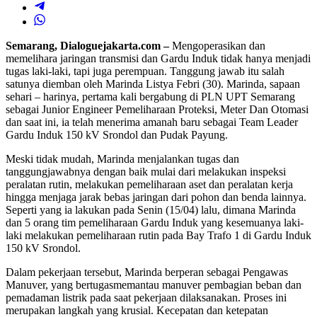
Semarang, Dialoguejakarta.com –
Mengoperasikan dan
memelihara jaringan transmisi dan Gardu Induk tidak hanya menjadi
tugas laki-laki, tapi juga perempuan. Tanggung jawab itu salah
satunya diemban oleh Marinda Listya Febri (30). Marinda, sapaan
sehari – harinya, pertama kali bergabung di PLN UPT Semarang
sebagai Junior Engineer Pemeliharaan Proteksi, Meter Dan Otomasi
dan saat ini, ia telah menerima amanah baru sebagai Team Leader
Gardu Induk 150 kV Srondol dan Pudak Payung.
Meski tidak mudah, Marinda menjalankan tugas dan
tanggungjawabnya dengan baik mulai dari melakukan inspeksi
peralatan rutin, melakukan pemeliharaan aset dan peralatan kerja
hingga menjaga jarak bebas jaringan dari pohon dan benda lainnya.
Seperti yang ia lakukan pada Senin (15/04) lalu, dimana Marinda
dan 5 orang tim pemeliharaan Gardu Induk yang kesemuanya laki-
laki melakukan pemeliharaan rutin pada Bay Trafo 1 di Gardu Induk
150 kV Srondol.
Dalam pekerjaan tersebut, Marinda berperan sebagai Pengawas
Manuver, yang bertugasmemantau manuver pembagian beban dan
pemadaman listrik pada saat pekerjaan dilaksanakan. Proses ini
merupakan langkah yang krusial. Kecepatan dan ketepatan