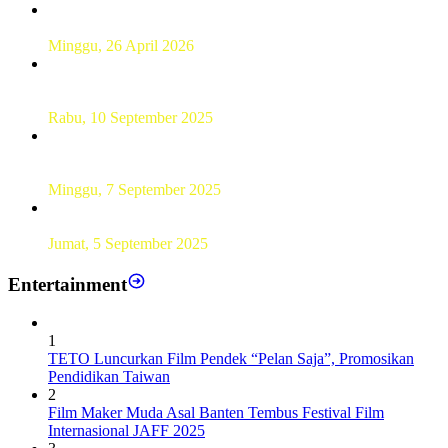
Hamparan Lanskap Alam Lewat Karya Lukis Tugas Akhir
Siswa SMK
Minggu, 26 April 2026
Sebanyak 60 Pelajar SMKN 56 Pluit Lakukan Perekaman
KTP Elektronik Perdana
Rabu, 10 September 2025
UT Serang Gelar PKBJJ, Berikan Pemahaman Kepada
Mahasiswa Baru Tahun 2025
Minggu, 7 September 2025
Sebanyak193 Pramuka Garuda Dilantik di Jakarta Pusat
Jumat, 5 September 2025
Entertainment
1
TETO Luncurkan Film Pendek “Pelan Saja”, Promosikan
Pendidikan Taiwan
2
Film Maker Muda Asal Banten Tembus Festival Film
Internasional JAFF 2025