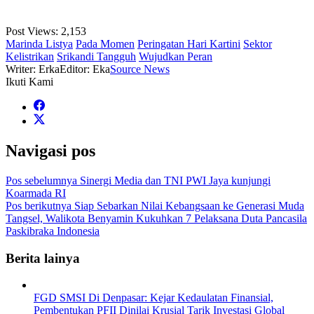
Post Views:
2,153
Marinda Listya
Pada Momen
Peringatan Hari Kartini
Sektor
Kelistrikan
Srikandi Tangguh
Wujudkan Peran
Writer: Erka
Editor: Eka
Source News
Ikuti Kami
Navigasi pos
Pos sebelumnya
Sinergi Media dan TNI PWI Jaya kunjungi
Koarmada RI
Pos berikutnya
Siap Sebarkan Nilai Kebangsaan ke Generasi Muda
Tangsel, Walikota Benyamin Kukuhkan 7 Pelaksana Duta Pancasila
Paskibraka Indonesia
Berita lainya
FGD SMSI Di Denpasar: Kejar Kedaulatan Finansial,
Pembentukan PFII Dinilai Krusial Tarik Investasi Global