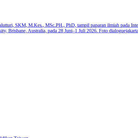
a
iswa SMK
Elektronik Perdana
swa Baru Tahun 2025