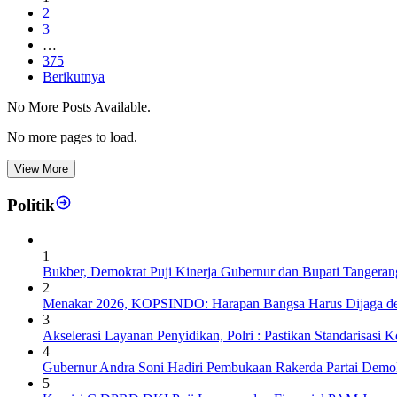
2
3
…
375
Berikutnya
No More Posts Available.
No more pages to load.
View More
Politik
1
Bukber, Demokrat Puji Kinerja Gubernur dan Bupati Tangeran
2
Menakar 2026, KOPSINDO: Harapan Bangsa Harus Dijaga de
3
Akselerasi Layanan Penyidikan, Polri : Pastikan Standarisasi K
4
Gubernur Andra Soni Hadiri Pembukaan Rakerda Partai Demok
5