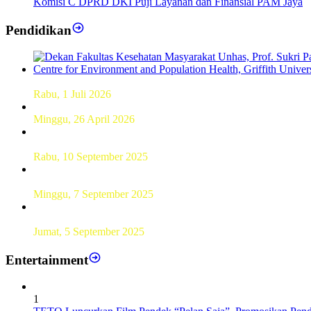
Komisi C DPRD DKI Puji Layanan dan Finansial PAM Jaya
Pendidikan
Dekan FKM Unhas Hadiri Simposium International di Australi
Rabu, 1 Juli 2026
Hamparan Lanskap Alam Lewat Karya Lukis Tugas Akhir S
Minggu, 26 April 2026
Sebanyak 60 Pelajar SMKN 56 Pluit Lakukan Perekaman KTP 
Rabu, 10 September 2025
UT Serang Gelar PKBJJ, Berikan Pemahaman Kepada Mahasi
Minggu, 7 September 2025
Sebanyak193 Pramuka Garuda Dilantik di Jakarta Pusat
Jumat, 5 September 2025
Entertainment
1