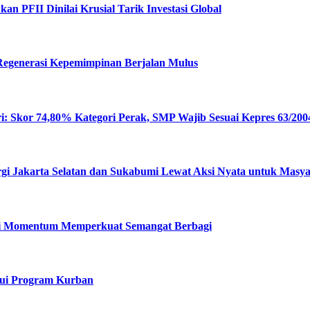
n PFII Dinilai Krusial Tarik Investasi Global
 Regenerasi Kepemimpinan Berjalan Mulus
: Skor 74,80% Kategori Perak, SMP Wajib Sesuai Kepres 63/200
rgi Jakarta Selatan dan Sukabumi Lewat Aksi Nyata untuk Masy
Jadi Momentum Memperkuat Semangat Berbagi
alui Program Kurban