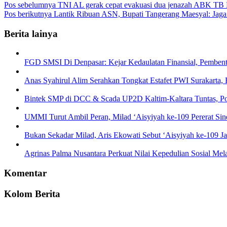
Pos sebelumnya
TNI AL gerak cepat evakuasi dua jenazah ABK TB M
Pos berikutnya
Lantik Ribuan ASN, Bupati Tangerang Maesyal: Jaga 
Berita lainya
FGD SMSI Di Denpasar: Kejar Kedaulatan Finansial, Pembentuk
Anas Syahirul Alim Serahkan Tongkat Estafet PWI Surakarta,
Bintek SMP di DCC & Scada UP2D Kaltim-Kaltara Tuntas, Pol
UMMI Turut Ambil Peran, Milad ‘Aisyiyah ke-109 Pererat Sin
Bukan Sekadar Milad, Aris Ekowati Sebut ‘Aisyiyah ke-109
Agrinas Palma Nusantara Perkuat Nilai Kepedulian Sosial Me
Komentar
Kolom Berita