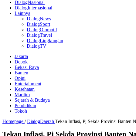
DialogNasional
DialogInternasional
Lainnya
DialogNews
DialogSport
DialogOtomotif
DialogTravel
DialogLingkungan
DialogTV
Jakarta
Depok
Bekasi Raya
Banten
Opini
Entertainment
Kesehatan
Maritim
Sejarah & Budaya
Pendidikan
Tokoh
Homepage
/
DialogDaerah
Tekan Inflasi, Pj Sekda Provinsi Bante
Tekan Inflasi, Pj Sekda Provinsi Banten