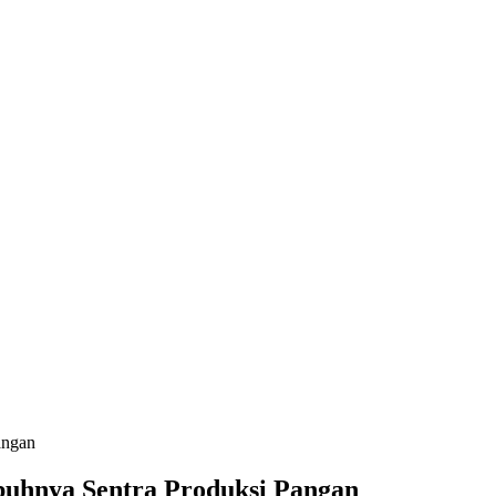
angan
buhnya Sentra Produksi Pangan