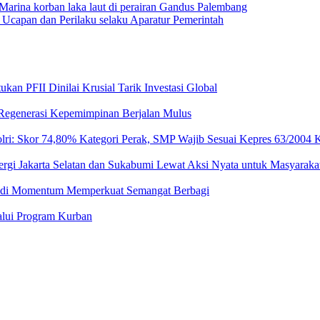
arina korban laka laut di perairan Gandus Palembang
Ucapan dan Perilaku selaku Aparatur Pemerintah
an PFII Dinilai Krusial Tarik Investasi Global
 Regenerasi Kepemimpinan Berjalan Mulus
ri: Skor 74,80% Kategori Perak, SMP Wajib Sesuai Kepres 63/2004 K
ergi Jakarta Selatan dan Sukabumi Lewat Aksi Nyata untuk Masyaraka
 Jadi Momentum Memperkuat Semangat Berbagi
lalui Program Kurban