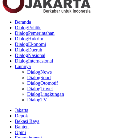
Beranda
DialogPolitik
DialogPemerintahan
DialogHukrim
DialogEkonomi
DialogDaerah
DialogNasional
DialogInternasional
Lainnya
DialogNews
DialogSport
DialogOtomotif
DialogTravel
DialogLingkungan
DialogTV
Jakarta
Depok
Bekasi Raya
Banten
Opini
Entertainment