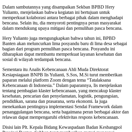
Dalam sambutannya yang disampaikan Sekban BPBD Hery
Yulianto, menjelaskan bahwa kegiatan ini bertujuan untuk
memperkuat kolaborasi antara berbagai pihak dalam menghadapi
bencana. Selain itu, dia menyoroti pentingnya peran masyarakat
dalam mendukung upaya mitigasi dan pemulihan pasca bencana.
Hery Yulianto juga mengungkapkan bahwa tahun ini, BPBD
Banten akan meluncurkan lima posyandu baru di lima desa sebagai
bagian dari program pemulihan pasca bencana. Posyandu ini
diharapkan dapat membantu memperkuat layanan kesehatan dan
sosial di wilayah terdampak bencana.
Sementara itu Analis Kebencanaan Ahli Muda Direktorat
Kesiapsiagaan BNPB Iis Yulianti, S.Sos, M.Si turut memberikan
paparan melalui platform Zoom dengan tema “Tatalaksana
Kebencanaan di Indonesia.” Dalam paparannya, Iis menjelaskan
tentang pembagian klaster kebencanaan, yang mencakup klaster
kesehatan, pencarian dan penyelamatan, logistik, pengungsian,
pendidikan, sarana dan prasarana, serta ekonomi. Ia juga
menekankan pentingnya implementasi Sendai Framework dalam
penanggulangan bencana, serta bagaimana peran berbagai aktor dan
relawan dapat mempengaruhi efektivitas respons kebencanaan.
Disisi lain Plt. Kepala Bidang Kewaspadaan Badan Kesbangpol