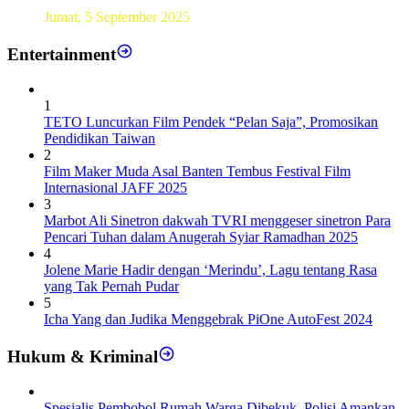
Sebanyak193 Pramuka Garuda Dilantik di Jakarta Pusat
Jumat, 5 September 2025
Entertainment
1
TETO Luncurkan Film Pendek “Pelan Saja”, Promosikan
Pendidikan Taiwan
2
Film Maker Muda Asal Banten Tembus Festival Film
Internasional JAFF 2025
3
Marbot Ali Sinetron dakwah TVRI menggeser sinetron Para
Pencari Tuhan dalam Anugerah Syiar Ramadhan 2025
4
Jolene Marie Hadir dengan ‘Merindu’, Lagu tentang Rasa
yang Tak Pernah Pudar
5
Icha Yang dan Judika Menggebrak PiOne AutoFest 2024
Hukum & Kriminal
Spesialis Pembobol Rumah Warga Dibekuk, Polisi Amankan