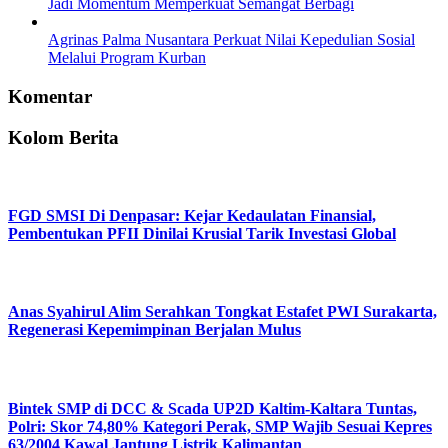
Jadi Momentum Memperkuat Semangat Berbagi
Agrinas Palma Nusantara Perkuat Nilai Kepedulian Sosial
Melalui Program Kurban
Komentar
Kolom Berita
FGD SMSI Di Denpasar: Kejar Kedaulatan Finansial,
Pembentukan PFII Dinilai Krusial Tarik Investasi Global
Anas Syahirul Alim Serahkan Tongkat Estafet PWI Surakarta,
Regenerasi Kepemimpinan Berjalan Mulus
Bintek SMP di DCC & Scada UP2D Kaltim-Kaltara Tuntas,
Polri: Skor 74,80% Kategori Perak, SMP Wajib Sesuai Kepres
63/2004 Kawal Jantung Listrik Kalimantan