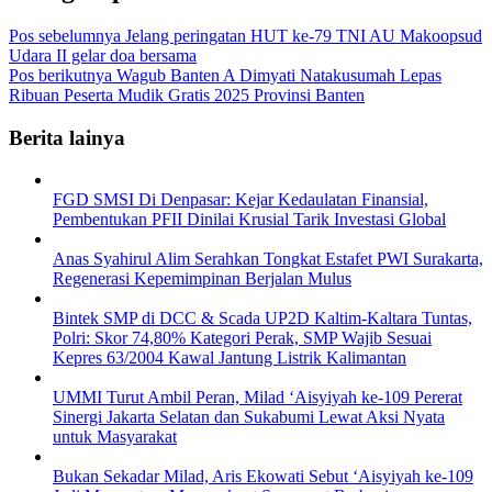
Pos sebelumnya
Jelang peringatan HUT ke-79 TNI AU Makoopsud
Udara II gelar doa bersama
Pos berikutnya
Wagub Banten A Dimyati Natakusumah Lepas
Ribuan Peserta Mudik Gratis 2025 Provinsi Banten
Berita lainya
FGD SMSI Di Denpasar: Kejar Kedaulatan Finansial,
Pembentukan PFII Dinilai Krusial Tarik Investasi Global
Anas Syahirul Alim Serahkan Tongkat Estafet PWI Surakarta,
Regenerasi Kepemimpinan Berjalan Mulus
Bintek SMP di DCC & Scada UP2D Kaltim-Kaltara Tuntas,
Polri: Skor 74,80% Kategori Perak, SMP Wajib Sesuai
Kepres 63/2004 Kawal Jantung Listrik Kalimantan
UMMI Turut Ambil Peran, Milad ‘Aisyiyah ke-109 Pererat
Sinergi Jakarta Selatan dan Sukabumi Lewat Aksi Nyata
untuk Masyarakat
Bukan Sekadar Milad, Aris Ekowati Sebut ‘Aisyiyah ke-109