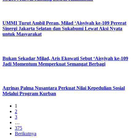
UMMI Turut Ambil Peran, Milad ‘Aisyiyah ke-109 Pererat
Sinergi Jakarta Selatan dan Sukabumi Lewat Aksi Nyata
untuk Masyarakat
Bukan Sekadar Milad, Aris Ekowati Sebut ‘Aisyiyah ke-109
Jadi Momentum Memperkuat Semangat Berbagi
Agrinas Palma Nusantara Perkuat Nilai Kepedulian Sosial
Melalui Program Kurban
1
2
3
…
375
Berikutnya