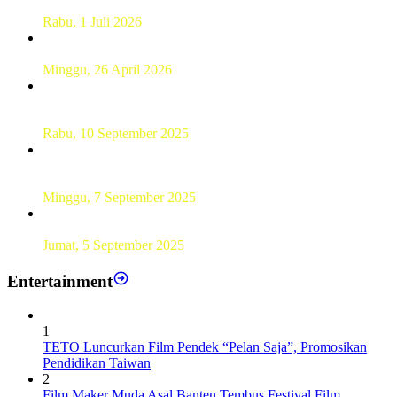
Australia
Rabu, 1 Juli 2026
Hamparan Lanskap Alam Lewat Karya Lukis Tugas Akhir
Siswa SMK
Minggu, 26 April 2026
Sebanyak 60 Pelajar SMKN 56 Pluit Lakukan Perekaman
KTP Elektronik Perdana
Rabu, 10 September 2025
UT Serang Gelar PKBJJ, Berikan Pemahaman Kepada
Mahasiswa Baru Tahun 2025
Minggu, 7 September 2025
Sebanyak193 Pramuka Garuda Dilantik di Jakarta Pusat
Jumat, 5 September 2025
Entertainment
1
TETO Luncurkan Film Pendek “Pelan Saja”, Promosikan
Pendidikan Taiwan
2
Film Maker Muda Asal Banten Tembus Festival Film