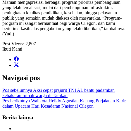
Maman mengapresiasi berbagai program prioritas pembangunan
yang telah terealisasi, mulai dari pembangunan infrastruktur,
peningkatan kualitas pendidikan, kesehatan, hingga pelayanan
publik yang semakin mudah diakses oleh masyarakat. “Program-
program ini sangat bermanfaat bagi warga Cilegon, dan kami
berterima kasih atas pengabdian yang telah diberikan,” tambahnya.
(Yudi)
Post Views:
2,807
Ikuti Kami
Navigasi pos
Pos sebelumnya
Aksi cepat prajurit TNI AL bantu padamkan
kebakaran rumah warga di Tarakan
Pos berikutnya
Walikota Helldy Agustian Kenang Perjalanan Karir
dalam Upacara Hari Kesadaran Nasional Cilegon
Berita lainya