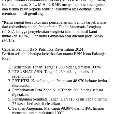
Indra Gunawan, S.T., M.H., QRMP, menyampaikan rasa syukur
dan terima kasih kepada seluruh jajarannya atas dedikasi yang
membawa hasil gemilang.
“Kami sangat bersyukur atas pencapaian ini. Semua target, mulai
dari redistribusi tanah, Pendaftaran Tanah Sistematis Lengkap
(PTSL), hingga penyelesaian sengketa tanah, berhasil kami
tuntaskan 100%,” ujar Indra Gunawan saat ditemui pada Senin
(30/12).
Capaian Penting BPN Palangka Raya Tahun 2024
Berikut adalah beberapa keberhasilan utama BPN Kota Palangka
Raya:
Redistribusi Tanah: Target 1.500 bidang tercapai 100%.
PTSL SHAT ASN: Target 2.250 bidang terealisasi
sepenuhnya.
PBT PTSL Kota Lengkap: Pemetaan 48.970 hektare berhasil
diselesaikan.
Pembaharuan Peta Zona Nilai Tanah: 200 bidang selesai
dipetakan.
Penanganan Sengketa Tanah: Dari 118 kasus yang diterima,
33 kasus berhasil diselesaikan.
Serapan Anggaran: Mencapai 98,86% dari DIPA, hampir
mencapai target maksimal 100%.