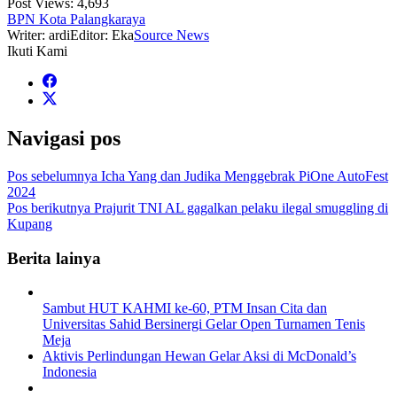
Post Views:
4,693
BPN Kota Palangkaraya
Writer: ardi
Editor: Eka
Source News
Ikuti Kami
Navigasi pos
Pos sebelumnya
Icha Yang dan Judika Menggebrak PiOne AutoFest
2024
Pos berikutnya
Prajurit TNI AL gagalkan pelaku ilegal smuggling di
Kupang
Berita lainya
Sambut HUT KAHMI ke-60, PTM Insan Cita dan
Universitas Sahid Bersinergi Gelar Open Turnamen Tenis
Meja
Aktivis Perlindungan Hewan Gelar Aksi di McDonald’s
Indonesia