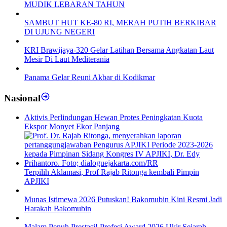
MUDIK LEBARAN TAHUN
SAMBUT HUT KE-80 RI, MERAH PUTIH BERKIBAR
DI UJUNG NEGERI
KRI Brawijaya-320 Gelar Latihan Bersama Angkatan Laut
Mesir Di Laut Mediterania
Panama Gelar Reuni Akbar di Kodikmar
Nasional
Aktivis Perlindungan Hewan Protes Peningkatan Kuota
Ekspor Monyet Ekor Panjang
Terpilih Aklamasi, Prof Rajab Ritonga kembali Pimpin
APJIKI
Munas Istimewa 2026 Putuskan! Bakomubin Kini Resmi Jadi
Harakah Bakomubin
Malam Penuh Prestasi! Profesi Award 2026 Ukir Sejarah