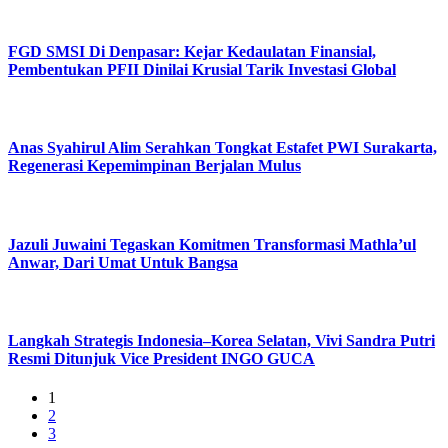
FGD SMSI Di Denpasar: Kejar Kedaulatan Finansial,
Pembentukan PFII Dinilai Krusial Tarik Investasi Global
Anas Syahirul Alim Serahkan Tongkat Estafet PWI Surakarta,
Regenerasi Kepemimpinan Berjalan Mulus
Jazuli Juwaini Tegaskan Komitmen Transformasi Mathla’ul
Anwar, Dari Umat Untuk Bangsa
Langkah Strategis Indonesia–Korea Selatan, Vivi Sandra Putri
Resmi Ditunjuk Vice President INGO GUCA
1
2
3