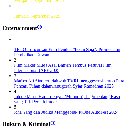
Minggu, 7 September 2025
Sebanyak193 Pramuka Garuda Dilantik di Jakarta Pusat
Jumat, 5 September 2025
Entertainment
1
TETO Luncurkan Film Pendek “Pelan Saja”, Promosikan
Pendidikan Taiwan
2
Film Maker Muda Asal Banten Tembus Festival Film
Internasional JAFF 2025
3
Marbot Ali Sinetron dakwah TVRI menggeser sinetron Para
Pencari Tuhan dalam Anugerah Syiar Ramadhan 2025
4
Jolene Marie Hadir dengan ‘Merindu’, Lagu tentang Rasa
yang Tak Pernah Pudar
5
Icha Yang dan Judika Menggebrak PiOne AutoFest 2024
Hukum & Kriminal