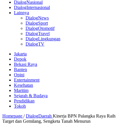
DialogNasional
DialogInternasional
Lainnya
DialogNews
DialogSport
DialogOtomotif
DialogTravel
DialogLingkungan
DialogTV
Jakarta
Depok
Bekasi Raya
Banten
Opini
Entertainment
Kesehatan
Maritim
Sejarah & Budaya
Pendidikan
Tokoh
Homepage
/
DialogDaerah
Kinerja BPN Palangka Raya Raih
Target dan Gemilang, Sengketa Tanah Menurun