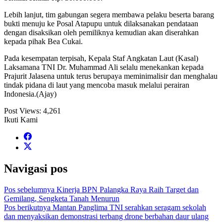
Lebih lanjut, tim gabungan segera membawa pelaku beserta barang
bukti menuju ke Posal Atapupu untuk dilaksanakan pendataan
dengan disaksikan oleh pemiliknya kemudian akan diserahkan
kepada pihak Bea Cukai.
Pada kesempatan terpisah, Kepala Staf Angkatan Laut (Kasal)
Laksamana TNI Dr. Muhammad Ali selalu menekankan kepada
Prajurit Jalasena untuk terus berupaya meminimalisir dan menghalau
tindak pidana di laut yang mencoba masuk melalui perairan
Indonesia.(Ajay)
Post Views:
4,261
Ikuti Kami
Navigasi pos
Pos sebelumnya
Kinerja BPN Palangka Raya Raih Target dan
Gemilang, Sengketa Tanah Menurun
Pos berikutnya
Mantan Panglima TNI serahkan seragam sekolah
dan menyaksikan demonstrasi terbang drone berbahan daur ulang