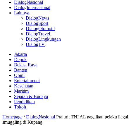
DialogNasional
DialogInternasional
Lainnya
DialogNews
DialogSport
DialogOtomotif
DialogTravel
DialogLingkungan
DialogTV
Jakarta
Depok
Bekasi Raya
Banten
Opini
Entertainment
Kesehatan
Maritim
Sejarah & Budaya
Pendidikan
Tokoh
Homepage
/
DialogNasional
Prajurit TNI AL gagalkan pelaku ilegal
smuggling di Kupang