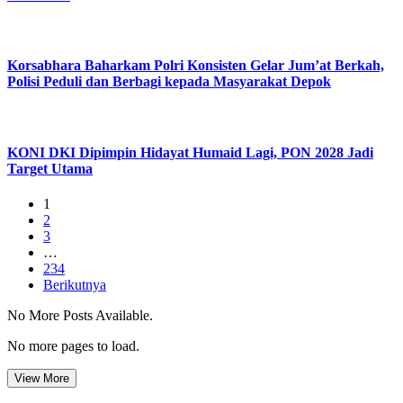
Korsabhara Baharkam Polri Konsisten Gelar Jum’at Berkah,
Polisi Peduli dan Berbagi kepada Masyarakat Depok
KONI DKI Dipimpin Hidayat Humaid Lagi, PON 2028 Jadi
Target Utama
1
2
3
…
234
Berikutnya
No More Posts Available.
No more pages to load.
View More