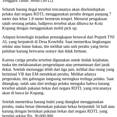
Tenggara Timur. Senin (30/12).
Seluruh barang ilegal tersebut rencananya akan diselundupkan
pelaku dari negara RDTL menggunakan perahu dengan panjang 7
meter dan lebar 1.8 meter bermesin tempel. Menurut pengakuan
salah seorang pelaku, ballpress tersebut akan dibawa ke Kota
Kupang dengan menggunakan mobil pick up.
Adapun kronologis kejadian penangkapan berawal dari Prajurit TNI
AL yang berpatroli di Desa Kenebibi. Saat memeriksa lingkungan
sekitar atau hutan bakau, tim melihat satu unit perahu yang berisi
puluhan karung berwarna oranye dan tidak bertuan.
Karena curiga perahu tersebut digunakan untuk tindak kejahatan,
maka tim melaksanakan pengendapan atau pemantauan dari jarak
dekat. Setelah menunggu lebih dari tiga jam, terlihat dua orang yang
berinisial VB dan EM mendekati perahu. Melihat adanya
pergerakan, tim gabungan langsung meringkus terduga pelaku. Saat
ditangkap, salah satu dari terduga pelaku mengaku bahwa barang
tersebut adalah pakaian bekas dari negara RDTL yang rencananya
akan di bawa ke Kupang.
Setelah memeriksa barang bukti yang diangkut menggunakan
perahu, maka benar ditemukan pakaian bekas berjumlah 34 ball atau
karung dengan berisikan pakaian bekas dari negara RDTL yang
bernilai sekitar Rp. 30.600.000.