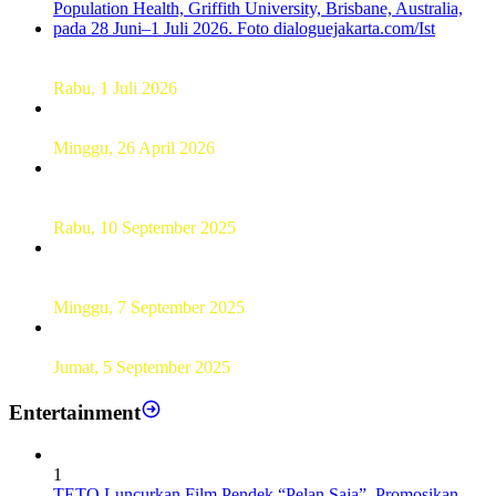
Dekan FKM Unhas Hadiri Simposium International di
Australia
Rabu, 1 Juli 2026
Hamparan Lanskap Alam Lewat Karya Lukis Tugas Akhir
Siswa SMK
Minggu, 26 April 2026
Sebanyak 60 Pelajar SMKN 56 Pluit Lakukan Perekaman
KTP Elektronik Perdana
Rabu, 10 September 2025
UT Serang Gelar PKBJJ, Berikan Pemahaman Kepada
Mahasiswa Baru Tahun 2025
Minggu, 7 September 2025
Sebanyak193 Pramuka Garuda Dilantik di Jakarta Pusat
Jumat, 5 September 2025
Entertainment
1
TETO Luncurkan Film Pendek “Pelan Saja”, Promosikan