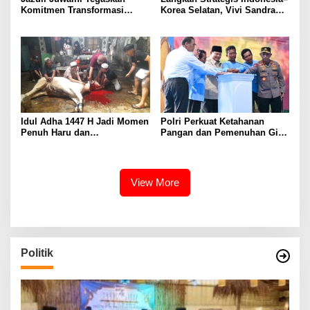
Komitmen Transformasi
Korea Selatan, Vivi Sandra
Mathla’ul Anwar, Dari Umat
Putri Resmi Ditunjuk Vice
Untuk Bangsa
President INGO GUCA
Idul Adha 1447 H Jadi Momen
Polri Perkuat Ketahanan
Penuh Haru dan
Pangan dan Pemenuhan Gizi
Kebersamaan Bersama PCA
Nasional, Targetkan 1.500
‘Aisyiyah Kebayoran Baru
SPPG Beroperasi pada 2026
Timur
View More
Politik