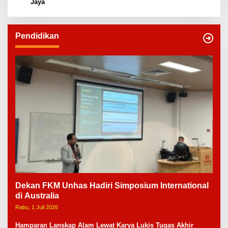
Jaya
Pendidikan
Dekan FKM Unhas Hadiri Simposium International
di Australia
Rabu, 1 Juli 2026
Hamparan Lanskap Alam Lewat Karya Lukis Tugas Akhir