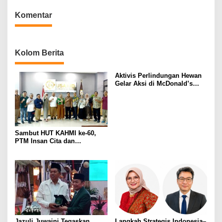
Komentar
Kolom Berita
Aktivis Perlindungan Hewan
Gelar Aksi di McDonald’s
Indonesia
Sambut HUT KAHMI ke-60,
PTM Insan Cita dan
Universitas Sahid Bersinergi
Gelar Open Turnamen Tenis
Meja
Jazuli Juwaini Tegaskan
Langkah Strategis Indonesia–