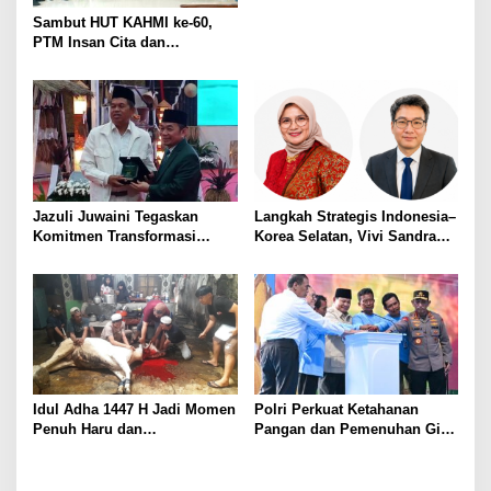
s
Sambut HUT KAHMI ke-60,
PTM Insan Cita dan
Universitas Sahid Bersinergi
Gelar Open Turnamen Tenis
Meja
Jazuli Juwaini Tegaskan
Langkah Strategis Indonesia–
Komitmen Transformasi
Korea Selatan, Vivi Sandra
Mathla’ul Anwar, Dari Umat
Putri Resmi Ditunjuk Vice
Untuk Bangsa
President INGO GUCA
Idul Adha 1447 H Jadi Momen
Polri Perkuat Ketahanan
Penuh Haru dan
Pangan dan Pemenuhan Gizi
Kebersamaan Bersama PCA
Nasional, Targetkan 1.500
‘Aisyiyah Kebayoran Baru
SPPG Beroperasi pada 2026
Timur