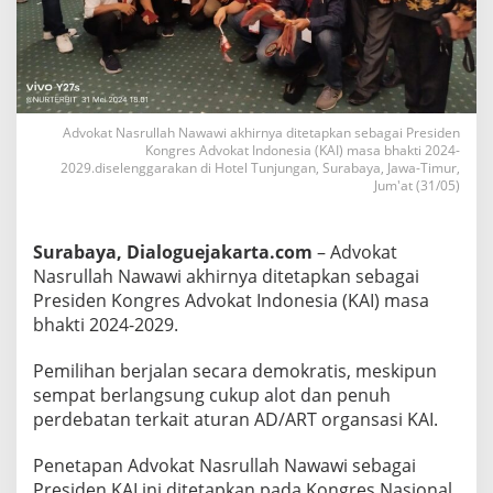
l
i
h
S
e
b
a
Advokat Nasrullah Nawawi akhirnya ditetapkan sebagai Presiden
Kongres Advokat Indonesia (KAI) masa bhakti 2024-
g
2029.diselenggarakan di Hotel Tunjungan, Surabaya, Jawa-Timur,
a
Jum'at (31/05)
i
P
r
Surabaya, Dialoguejakarta.com
– Advokat
e
s
Nasrullah Nawawi akhirnya ditetapkan sebagai
i
Presiden Kongres Advokat Indonesia (KAI) masa
d
bhakti 2024-2029.
e
n
Pemilihan berjalan secara demokratis, meskipun
K
A
sempat berlangsung cukup alot dan penuh
I
perdebatan terkait aturan AD/ART organsasi KAI.
P
e
Penetapan Advokat Nasrullah Nawawi sebagai
r
Presiden KAI ini ditetapkan pada Kongres Nasional
i