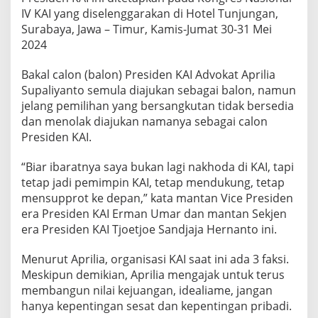
o
IV KAI yang diselenggarakan di Hotel Tunjungan,
d
Surabaya, Jawa – Timur, Kamis-Jumat 30-31 Mei
e
2024
2
0
Bakal calon (balon) Presiden KAI Advokat Aprilia
2
4
Supaliyanto semula diajukan sebagai balon, namun
-
jelang pemilihan yang bersangkutan tidak bersedia
2
dan menolak diajukan namanya sebagai calon
0
Presiden KAI.
2
9
“Biar ibaratnya saya bukan lagi nakhoda di KAI, tapi
tetap jadi pemimpin KAI, tetap mendukung, tetap
mensupprot ke depan,” kata mantan Vice Presiden
era Presiden KAI Erman Umar dan mantan Sekjen
era Presiden KAI Tjoetjoe Sandjaja Hernanto ini.
Menurut Aprilia, organisasi KAI saat ini ada 3 faksi.
Meskipun demikian, Aprilia mengajak untuk terus
membangun nilai kejuangan, idealiame, jangan
hanya kepentingan sesat dan kepentingan pribadi.