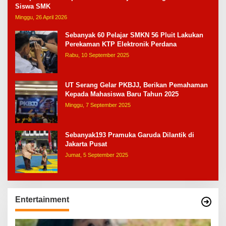
Siswa SMK
Minggu, 26 April 2026
Sebanyak 60 Pelajar SMKN 56 Pluit Lakukan
Perekaman KTP Elektronik Perdana
Rabu, 10 September 2025
UT Serang Gelar PKBJJ, Berikan Pemahaman
Kepada Mahasiswa Baru Tahun 2025
Minggu, 7 September 2025
Sebanyak193 Pramuka Garuda Dilantik di
Jakarta Pusat
Jumat, 5 September 2025
Entertainment