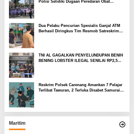
Polisi Selidiki Dugaan Peredaran Obat
Terlarang di Tanah Abang
Dua Pelaku Pencurian Spesialis Ganjal ATM
Berhasil Diringkus Tim Resmob Satreskrim
Polres Serang
TNI AL GAGALKAN PENYELUNDUPAN BENIH
BENING LOBSTER ILEGAL SENILAI RP2,5
MILIAR
Reskrim Polsek Carenang Amankan 7 Pelajar
Terlibat Tawuran, 2 Terluka Disabet Samurai
Satu Ditahan
Maritim