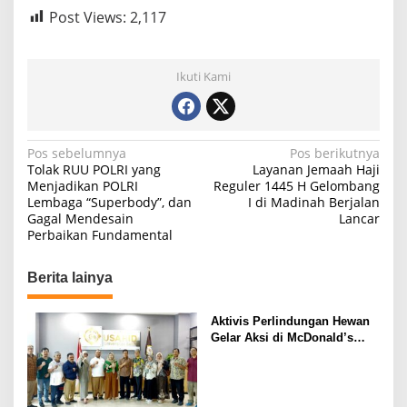
Post Views:
2,117
Ikuti Kami
N
Pos sebelumnya
Pos berikutnya
Tolak RUU POLRI yang
Layanan Jemaah Haji
a
Menjadikan POLRI
Reguler 1445 H Gelombang
Lembaga “Superbody”, dan
I di Madinah Berjalan
v
Gagal Mendesain
Lancar
i
Perbaikan Fundamental
g
Berita lainya
a
s
Aktivis Perlindungan Hewan
i
Gelar Aksi di McDonald’s
Indonesia
p
o