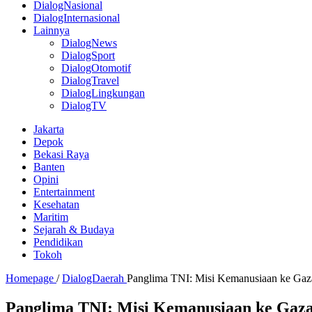
DialogNasional
DialogInternasional
Lainnya
DialogNews
DialogSport
DialogOtomotif
DialogTravel
DialogLingkungan
DialogTV
Jakarta
Depok
Bekasi Raya
Banten
Opini
Entertainment
Kesehatan
Maritim
Sejarah & Budaya
Pendidikan
Tokoh
Homepage
/
DialogDaerah
Panglima TNI: Misi Kemanusiaan ke Gaza
Panglima TNI: Misi Kemanusiaan ke Gaza 