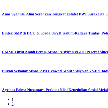
Anas Syahirul Alim Serahkan Tongkat Estafet PWI Surakarta,
Bintek SMP di DCC & Scada UP2D Kaltim-Kaltara Tuntas, Polri
UMMI Turut Ambil Peran, Milad ‘Aisyiyah ke-109 Pererat Sine
Bukan Sekadar Milad, Aris Ekowati Sebut ‘Aisyiyah ke-109 
Agrinas Palma Nusantara Perkuat Nilai Kepedulian Sosial Mel
1
2