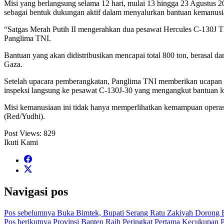
Misi yang berlangsung selama 12 hari, mulai 13 hingga 23 Agustus 20
sebagai bentuk dukungan aktif dalam menyalurkan bantuan kemanusiaa
“Satgas Merah Putih II mengerahkan dua pesawat Hercules C-130J TN
Panglima TNI.
Bantuan yang akan didistribusikan mencapai total 800 ton, berasal 
Gaza.
Setelah upacara pemberangkatan, Panglima TNI memberikan ucapan se
inspeksi langsung ke pesawat C-130J-30 yang mengangkut bantuan l
Misi kemanusiaan ini tidak hanya memperlihatkan kemampuan operasio
(Red/Yudhi).
Post Views:
829
Ikuti Kami
Navigasi pos
Pos sebelumnya
Buka Bimtek, Bupati Serang Ratu Zakiyah Dorong 
Pos berikutnya
Provinsi Banten Raih Peringkat Pertama Kecukupan 