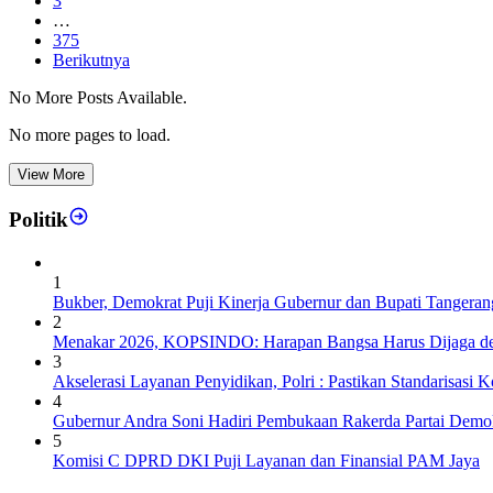
3
…
375
Berikutnya
No More Posts Available.
No more pages to load.
View More
Politik
1
Bukber, Demokrat Puji Kinerja Gubernur dan Bupati Tangeran
2
Menakar 2026, KOPSINDO: Harapan Bangsa Harus Dijaga de
3
Akselerasi Layanan Penyidikan, Polri : Pastikan Standarisasi K
4
Gubernur Andra Soni Hadiri Pembukaan Rakerda Partai Demok
5
Komisi C DPRD DKI Puji Layanan dan Finansial PAM Jaya