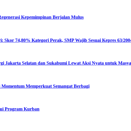
 Regenerasi Kepemimpinan Berjalan Mulus
: Skor 74,80% Kategori Perak, SMP Wajib Sesuai Kepres 63/200
rgi Jakarta Selatan dan Sukabumi Lewat Aksi Nyata untuk Masy
Jadi Momentum Memperkuat Semangat Berbagi
alui Program Kurban