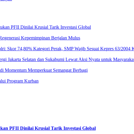
an PFII Dinilai Krusial Tarik Investasi Global
 Regenerasi Kepemimpinan Berjalan Mulus
ri: Skor 74,80% Kategori Perak, SMP Wajib Sesuai Kepres 63/2004 K
ergi Jakarta Selatan dan Sukabumi Lewat Aksi Nyata untuk Masyaraka
 Jadi Momentum Memperkuat Semangat Berbagi
lalui Program Kurban
n PFII Dinilai Krusial Tarik Investasi Global