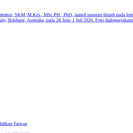
a
iswa SMK
Elektronik Perdana
swa Baru Tahun 2025
idikan Taiwan