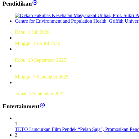
Pendidikan
Dekan FKM Unhas Hadiri Simposium International di Australi
Rabu, 1 Juli 2026
Hamparan Lanskap Alam Lewat Karya Lukis Tugas Akhir S
Minggu, 26 April 2026
Sebanyak 60 Pelajar SMKN 56 Pluit Lakukan Perekaman KTP 
Rabu, 10 September 2025
UT Serang Gelar PKBJJ, Berikan Pemahaman Kepada Mahasi
Minggu, 7 September 2025
Sebanyak193 Pramuka Garuda Dilantik di Jakarta Pusat
Jumat, 5 September 2025
Entertainment
1
TETO Luncurkan Film Pendek “Pelan Saja”, Promosikan Pend
2