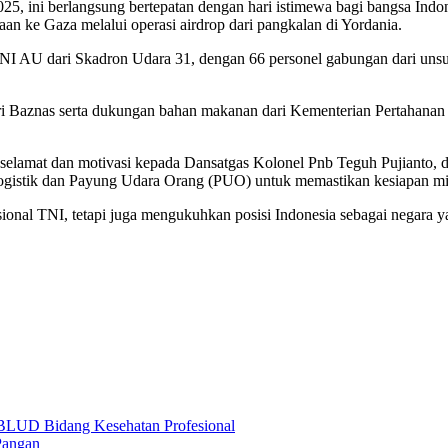
25, ini berlangsung bertepatan dengan hari istimewa bagi bangsa Indon
n ke Gaza melalui operasi airdrop dari pangkalan di Yordania.
I AU dari Skadron Udara 31, dengan 66 personel gabungan dari unsur
dari Baznas serta dukungan bahan makanan dari Kementerian Pertahana
lamat dan motivasi kepada Dansatgas Kolonel Pnb Teguh Pujianto, dan
ogistik dan Payung Udara Orang (PUO) untuk memastikan kesiapan mi
nal TNI, tetapi juga mengukuhkan posisi Indonesia sebagai negara yan
BLUD Bidang Kesehatan Profesional
Pangan