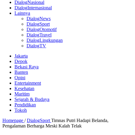
DialogNasional
DialogInternasional
Lainnya
DialogNews
DialogSport
DialogOtomotif
DialogTravel
DialogLingkungan
DialogTV
Jakarta
Depok
Bekasi Raya
Banten
Opini
Entertainment
Kesehatan
Maritim
Sejarah & Budaya
Pendidikan
Tokoh
Homepage
/
DialogSport
Timnas Putri Hadapi Belanda,
Pengalaman Berharga Meski Kalah Telak