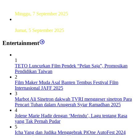
UT Serang Gelar PKBJJ, Berikan Pemahaman Kepada
Mahasiswa Baru Tahun 2025
Minggu, 7 September 2025
Sebanyak193 Pramuka Garuda Dilantik di Jakarta Pusat
Jumat, 5 September 2025
Entertainment
1
TETO Luncurkan Film Pendek “Pelan Saja”, Promosikan
Pendidikan Taiwan
2
Film Maker Muda Asal Banten Tembus Festival Film
Internasional JAFF 2025
3
Marbot Ali Sinetron dakwah TVRI menggeser sinetron Para
Pencari Tuhan dalam Anugerah Syiar Ramadhan 2025
4
Jolene Marie Hadir dengan ‘Merindu’, Lagu tentang Rasa
yang Tak Pernah Pudar
5
Icha Yang dan Judika Menggebrak PiOne AutoFest 2024