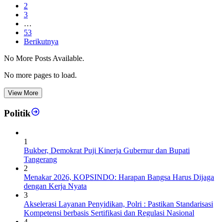
2
3
…
53
Berikutnya
No More Posts Available.
No more pages to load.
View More
Politik
1
Bukber, Demokrat Puji Kinerja Gubernur dan Bupati
Tangerang
2
Menakar 2026, KOPSINDO: Harapan Bangsa Harus Dijaga
dengan Kerja Nyata
3
Akselerasi Layanan Penyidikan, Polri : Pastikan Standarisasi
Kompetensi berbasis Sertifikasi dan Regulasi Nasional
4