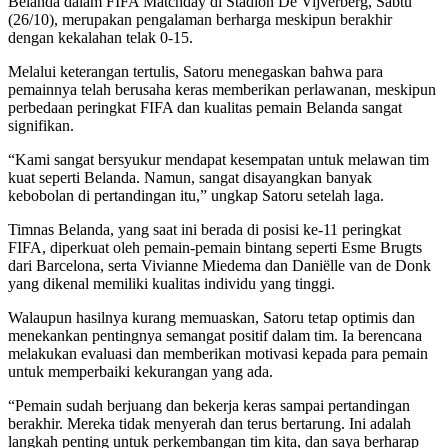
Belanda dalam FIFA Matchday di Stadion De Vijverberg, Sabtu
(26/10), merupakan pengalaman berharga meskipun berakhir
dengan kekalahan telak 0-15.
Melalui keterangan tertulis, Satoru menegaskan bahwa para
pemainnya telah berusaha keras memberikan perlawanan, meskipun
perbedaan peringkat FIFA dan kualitas pemain Belanda sangat
signifikan.
“Kami sangat bersyukur mendapat kesempatan untuk melawan tim
kuat seperti Belanda. Namun, sangat disayangkan banyak
kebobolan di pertandingan itu,” ungkap Satoru setelah laga.
Timnas Belanda, yang saat ini berada di posisi ke-11 peringkat
FIFA, diperkuat oleh pemain-pemain bintang seperti Esme Brugts
dari Barcelona, serta Vivianne Miedema dan Daniëlle van de Donk
yang dikenal memiliki kualitas individu yang tinggi.
Walaupun hasilnya kurang memuaskan, Satoru tetap optimis dan
menekankan pentingnya semangat positif dalam tim. Ia berencana
melakukan evaluasi dan memberikan motivasi kepada para pemain
untuk memperbaiki kekurangan yang ada.
“Pemain sudah berjuang dan bekerja keras sampai pertandingan
berakhir. Mereka tidak menyerah dan terus bertarung. Ini adalah
langkah penting untuk perkembangan tim kita, dan saya berharap