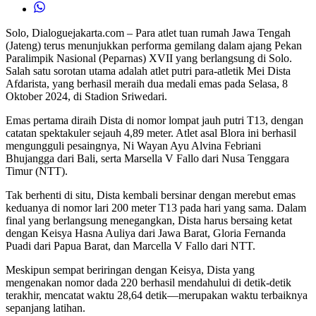
Solo, Dialoguejakarta.com – Para atlet tuan rumah Jawa Tengah
(Jateng) terus menunjukkan performa gemilang dalam ajang Pekan
Paralimpik Nasional (Peparnas) XVII yang berlangsung di Solo.
Salah satu sorotan utama adalah atlet putri para-atletik Mei Dista
Afdarista, yang berhasil meraih dua medali emas pada Selasa, 8
Oktober 2024, di Stadion Sriwedari.
Emas pertama diraih Dista di nomor lompat jauh putri T13, dengan
catatan spektakuler sejauh 4,89 meter. Atlet asal Blora ini berhasil
mengungguli pesaingnya, Ni Wayan Ayu Alvina Febriani
Bhujangga dari Bali, serta Marsella V Fallo dari Nusa Tenggara
Timur (NTT).
Tak berhenti di situ, Dista kembali bersinar dengan merebut emas
keduanya di nomor lari 200 meter T13 pada hari yang sama. Dalam
final yang berlangsung menegangkan, Dista harus bersaing ketat
dengan Keisya Hasna Auliya dari Jawa Barat, Gloria Fernanda
Puadi dari Papua Barat, dan Marcella V Fallo dari NTT.
Meskipun sempat beriringan dengan Keisya, Dista yang
mengenakan nomor dada 220 berhasil mendahului di detik-detik
terakhir, mencatat waktu 28,64 detik—merupakan waktu terbaiknya
sepanjang latihan.