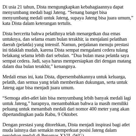
Di usia 21 tahun, Dista mengungkapkan kebahagiaannya dapat
menyumbang medali bagi Jateng. “Senang banget bisa
menyumbang medali untuk Jateng, supaya Jateng bisa juara umum,”
kata Dista dalam keterangan tertulis.
Dista bercerita bahwa pelatihnya telah menargetkan dua emas
untuknya, dan selama enam bulan terakhir, ia menjalani pelatihan
daerah (pelatda) yang intensif. Namun, perjalanan menuju prestasi
ini tidaklah mudah, karena Dista sempat mengalami cedera tulang
belakang selama lebih dari sebulan. “Dua bulan masa pelatda saya
sempat cedera. Jadi, saya harus mempersiapkan diri dengan matang
dalam dua bulan terakhir,” kenangnya.
Medali emas ini, kata Dista, dipersembahkannya untuk keluarga,
pelatih, dan semua yang telah memberikan dukungan, serta untuk
Jateng agar bisa menjadi juara umum.
“Semoga atlet-atlet lain bisa menyumbang lebih banyak medali lagi
untuk Jateng,” harapnya, menambahkan bahwa ia masih memiliki
peluang untuk menambah medali dari nomor 400 meter yang akan
dipertandingkan pada Rabu, 9 Oktober.
Dengan prestasi yang ditorehkan, Dista menjadi inspirasi bagi atlet
muda lainnya dan semakin memperkuat posisi Jateng dalam
perolehan medali di Peparnas XVII. (WG)