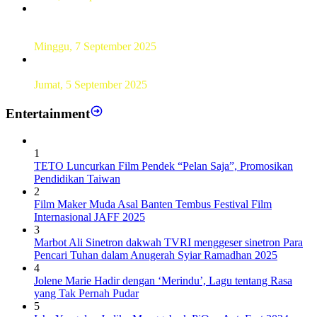
UT Serang Gelar PKBJJ, Berikan Pemahaman Kepada
Mahasiswa Baru Tahun 2025
Minggu, 7 September 2025
Sebanyak193 Pramuka Garuda Dilantik di Jakarta Pusat
Jumat, 5 September 2025
Entertainment
1
TETO Luncurkan Film Pendek “Pelan Saja”, Promosikan
Pendidikan Taiwan
2
Film Maker Muda Asal Banten Tembus Festival Film
Internasional JAFF 2025
3
Marbot Ali Sinetron dakwah TVRI menggeser sinetron Para
Pencari Tuhan dalam Anugerah Syiar Ramadhan 2025
4
Jolene Marie Hadir dengan ‘Merindu’, Lagu tentang Rasa
yang Tak Pernah Pudar
5