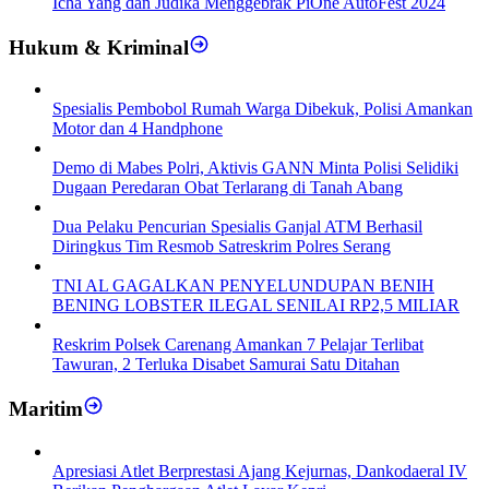
Icha Yang dan Judika Menggebrak PiOne AutoFest 2024
Hukum & Kriminal
Spesialis Pembobol Rumah Warga Dibekuk, Polisi Amankan
Motor dan 4 Handphone
Demo di Mabes Polri, Aktivis GANN Minta Polisi Selidiki
Dugaan Peredaran Obat Terlarang di Tanah Abang
Dua Pelaku Pencurian Spesialis Ganjal ATM Berhasil
Diringkus Tim Resmob Satreskrim Polres Serang
TNI AL GAGALKAN PENYELUNDUPAN BENIH
BENING LOBSTER ILEGAL SENILAI RP2,5 MILIAR
Reskrim Polsek Carenang Amankan 7 Pelajar Terlibat
Tawuran, 2 Terluka Disabet Samurai Satu Ditahan
Maritim
Apresiasi Atlet Berprestasi Ajang Kejurnas, Dankodaeral IV