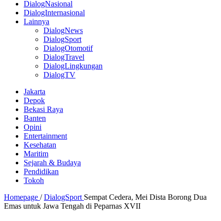
DialogNasional
DialogInternasional
Lainnya
DialogNews
DialogSport
DialogOtomotif
DialogTravel
DialogLingkungan
DialogTV
Jakarta
Depok
Bekasi Raya
Banten
Opini
Entertainment
Kesehatan
Maritim
Sejarah & Budaya
Pendidikan
Tokoh
Homepage
/
DialogSport
Sempat Cedera, Mei Dista Borong Dua
Emas untuk Jawa Tengah di Peparnas XVII