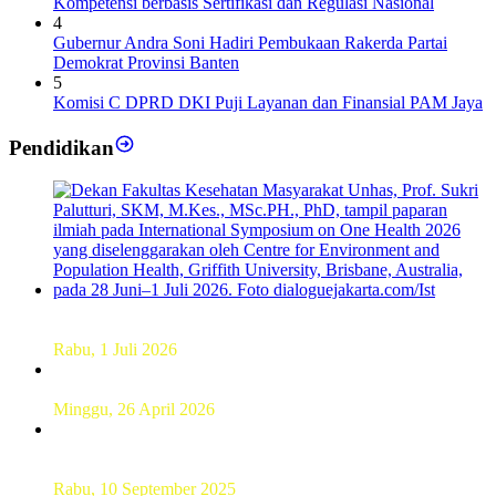
Kompetensi berbasis Sertifikasi dan Regulasi Nasional
4
Gubernur Andra Soni Hadiri Pembukaan Rakerda Partai
Demokrat Provinsi Banten
5
Komisi C DPRD DKI Puji Layanan dan Finansial PAM Jaya
Pendidikan
Dekan FKM Unhas Hadiri Simposium International di
Australia
Rabu, 1 Juli 2026
Hamparan Lanskap Alam Lewat Karya Lukis Tugas Akhir
Siswa SMK
Minggu, 26 April 2026
Sebanyak 60 Pelajar SMKN 56 Pluit Lakukan Perekaman
KTP Elektronik Perdana
Rabu, 10 September 2025