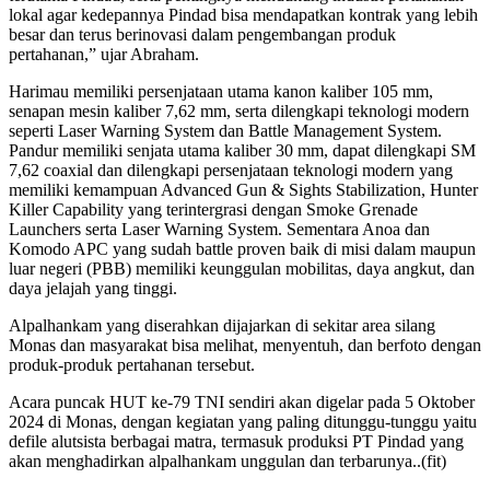
lokal agar kedepannya Pindad bisa mendapatkan kontrak yang lebih
besar dan terus berinovasi dalam pengembangan produk
pertahanan,” ujar Abraham.
Harimau memiliki persenjataan utama kanon kaliber 105 mm,
senapan mesin kaliber 7,62 mm, serta dilengkapi teknologi modern
seperti Laser Warning System dan Battle Management System.
Pandur memiliki senjata utama kaliber 30 mm, dapat dilengkapi SM
7,62 coaxial dan dilengkapi persenjataan teknologi modern yang
memiliki kemampuan Advanced Gun & Sights Stabilization, Hunter
Killer Capability yang terintergrasi dengan Smoke Grenade
Launchers serta Laser Warning System. Sementara Anoa dan
Komodo APC yang sudah battle proven baik di misi dalam maupun
luar negeri (PBB) memiliki keunggulan mobilitas, daya angkut, dan
daya jelajah yang tinggi.
Alpalhankam yang diserahkan dijajarkan di sekitar area silang
Monas dan masyarakat bisa melihat, menyentuh, dan berfoto dengan
produk-produk pertahanan tersebut.
Acara puncak HUT ke-79 TNI sendiri akan digelar pada 5 Oktober
2024 di Monas, dengan kegiatan yang paling ditunggu-tunggu yaitu
defile alutsista berbagai matra, termasuk produksi PT Pindad yang
akan menghadirkan alpalhankam unggulan dan terbarunya..(fit)