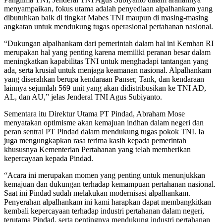
menyampaikan, fokus utama adalah penyediaan alpalhankam yang
dibutuhkan baik di tingkat Mabes TNI maupun di masing-masing
angkatan untuk mendukung tugas operasional pertahanan nasional.
“Dukungan alpalhankam dari pemerintah dalam hal ini Kemhan RI
merupakan hal yang penting karena memiliki peranan besar dalam
meningkatkan kapabilitas TNI untuk menghadapi tantangan yang
ada, serta krusial untuk menjaga keamanan nasional. Alpalhankam
yang diserahkan berupa kendaraan Panser, Tank, dan kendaraan
lainnya sejumlah 569 unit yang akan didistribusikan ke TNI AD,
AL, dan AU,” jelas Jenderal TNI Agus Subiyanto.
Sementara itu Direktur Utama PT Pindad, Abraham Mose
menyatakan optimisme akan kemajuan indhan dalam negeri dan
peran sentral PT Pindad dalam mendukung tugas pokok TNI. Ia
juga mengungkapkan rasa terima kasih kepada pemerintah
khususnya Kementerian Pertahanan yang telah memberikan
kepercayaan kepada Pindad.
“Acara ini merupakan momen yang penting untuk menunjukkan
kemajuan dan dukungan terhadap kemampuan pertahanan nasional.
Saat ini Pindad sudah melakukan modernisasi alpalhankam.
Penyerahan alpalhankam ini kami harapkan dapat membangkitkan
kembali kepercayaan terhadap industri pertahanan dalam negeri,
terutama Pindad, serta pentingnya mendukung industri pertahanan