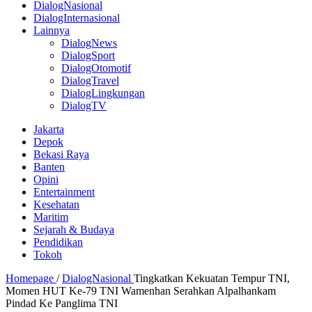
DialogNasional
DialogInternasional
Lainnya
DialogNews
DialogSport
DialogOtomotif
DialogTravel
DialogLingkungan
DialogTV
Jakarta
Depok
Bekasi Raya
Banten
Opini
Entertainment
Kesehatan
Maritim
Sejarah & Budaya
Pendidikan
Tokoh
Homepage
/
DialogNasional
Tingkatkan Kekuatan Tempur TNI,
Momen HUT Ke-79 TNI Wamenhan Serahkan Alpalhankam
Pindad Ke Panglima TNI