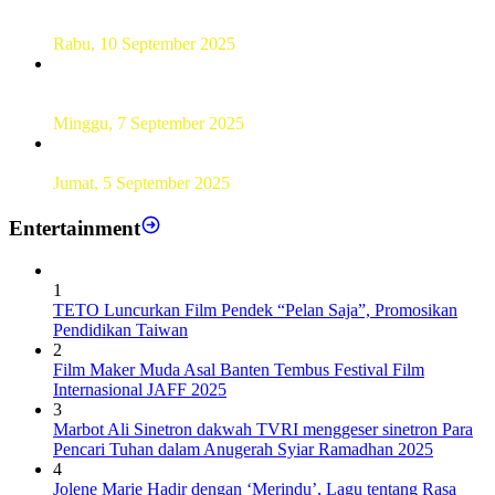
Sebanyak 60 Pelajar SMKN 56 Pluit Lakukan Perekaman
KTP Elektronik Perdana
Rabu, 10 September 2025
UT Serang Gelar PKBJJ, Berikan Pemahaman Kepada
Mahasiswa Baru Tahun 2025
Minggu, 7 September 2025
Sebanyak193 Pramuka Garuda Dilantik di Jakarta Pusat
Jumat, 5 September 2025
Entertainment
1
TETO Luncurkan Film Pendek “Pelan Saja”, Promosikan
Pendidikan Taiwan
2
Film Maker Muda Asal Banten Tembus Festival Film
Internasional JAFF 2025
3
Marbot Ali Sinetron dakwah TVRI menggeser sinetron Para
Pencari Tuhan dalam Anugerah Syiar Ramadhan 2025
4
Jolene Marie Hadir dengan ‘Merindu’, Lagu tentang Rasa