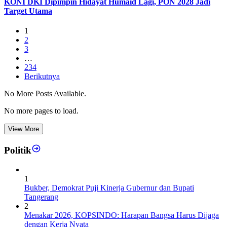
KONI DKI Dipimpin Hidayat Humaid Lagi, PON 2028 Jadi
Target Utama
1
2
3
…
234
Berikutnya
No More Posts Available.
No more pages to load.
View More
Politik
1
Bukber, Demokrat Puji Kinerja Gubernur dan Bupati
Tangerang
2
Menakar 2026, KOPSINDO: Harapan Bangsa Harus Dijaga
dengan Kerja Nyata