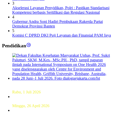
3
Akselerasi Layanan Penyidikan, Polri : Pastikan Standarisasi
Kompetensi berbasis Sertifikasi dan Regulasi Nasional
4
Gubernur Andra Soni Hadiri Pembukaan Rakerda Partai
Demokrat Provinsi Banten
5
Komisi C DPRD DKI Puji Layanan dan Finansial PAM Jaya
Pendidikan
Dekan FKM Unhas Hadiri Simposium International di
Australia
Rabu, 1 Juli 2026
Hamparan Lanskap Alam Lewat Karya Lukis Tugas Akhir
Siswa SMK
Minggu, 26 April 2026