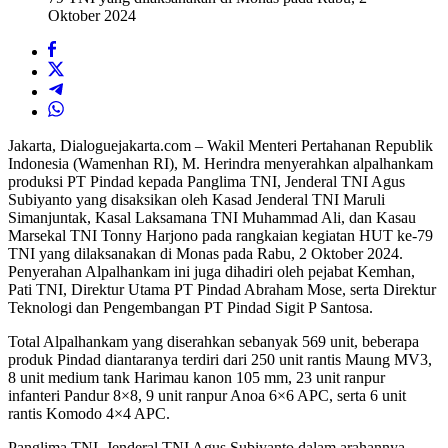
Oktober 2024
Jakarta, Dialoguejakarta.com – Wakil Menteri Pertahanan Republik
Indonesia (Wamenhan RI), M. Herindra menyerahkan alpalhankam
produksi PT Pindad kepada Panglima TNI, Jenderal TNI Agus
Subiyanto yang disaksikan oleh Kasad Jenderal TNI Maruli
Simanjuntak, Kasal Laksamana TNI Muhammad Ali, dan Kasau
Marsekal TNI Tonny Harjono pada rangkaian kegiatan HUT ke-79
TNI yang dilaksanakan di Monas pada Rabu, 2 Oktober 2024.
Penyerahan Alpalhankam ini juga dihadiri oleh pejabat Kemhan,
Pati TNI, Direktur Utama PT Pindad Abraham Mose, serta Direktur
Teknologi dan Pengembangan PT Pindad Sigit P Santosa.
Total Alpalhankam yang diserahkan sebanyak 569 unit, beberapa
produk Pindad diantaranya terdiri dari 250 unit rantis Maung MV3,
8 unit medium tank Harimau kanon 105 mm, 23 unit ranpur
infanteri Pandur 8×8, 9 unit ranpur Anoa 6×6 APC, serta 6 unit
rantis Komodo 4×4 APC.
Panglima TNI, Jenderal TNI Agus Subiyanto dalam arahannya