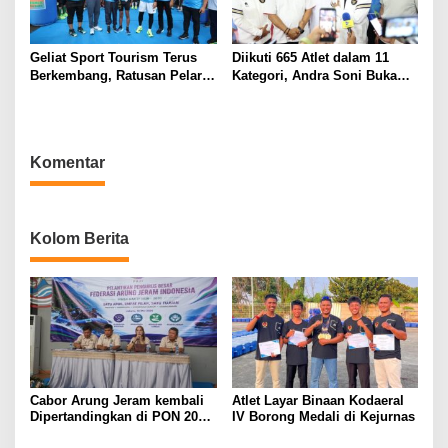
Geliat Sport Tourism Terus
Diikuti 665 Atlet dalam 11
Berkembang, Ratusan Pelari
Kategori, Andra Soni Buka
Ramaikan Road to Banten
Kejuaraan Tenis Meja
Marathon
Nasional Gubernur Banten
Cup 2026
Komentar
Kolom Berita
Cabor Arung Jeram kembali
Atlet Layar Binaan Kodaeral
Dipertandingkan di PON 2028
IV Borong Medali di Kejurnas
NTT, PB FAJI Gerak Cepat