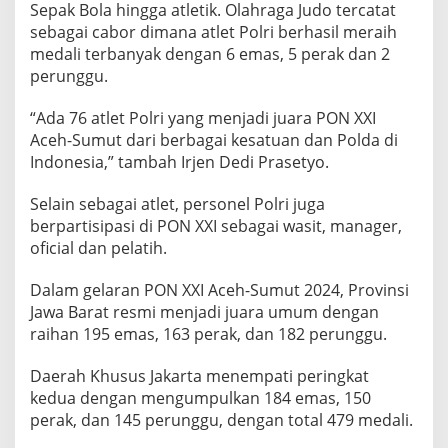
a
Sepak Bola hingga atletik. Olahraga Judo tercatat
a
sebagai cabor dimana atlet Polri berhasil meraih
n
medali terbanyak dengan 6 emas, 5 perak dan 2
d
a
perunggu.
r
i
“Ada 76 atlet Polri yang menjadi juara PON XXI
K
Aceh-Sumut dari berbagai kesatuan dan Polda di
a
Indonesia,” tambah Irjen Dedi Prasetyo.
p
o
l
Selain sebagai atlet, personel Polri juga
r
berpartisipasi di PON XXI sebagai wasit, manager,
i
oficial dan pelatih.
Dalam gelaran PON XXI Aceh-Sumut 2024, Provinsi
Jawa Barat resmi menjadi juara umum dengan
raihan 195 emas, 163 perak, dan 182 perunggu.
Daerah Khusus Jakarta menempati peringkat
kedua dengan mengumpulkan 184 emas, 150
perak, dan 145 perunggu, dengan total 479 medali.