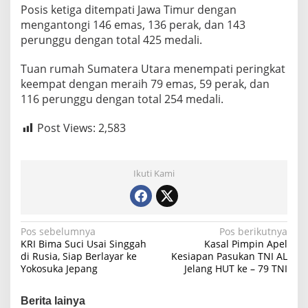
Posis ketiga ditempati Jawa Timur dengan
mengantongi 146 emas, 136 perak, dan 143
perunggu dengan total 425 medali.
Tuan rumah Sumatera Utara menempati peringkat
keempat dengan meraih 79 emas, 59 perak, dan
116 perunggu dengan total 254 medali.
Post Views:
2,583
Ikuti Kami
N
Pos sebelumnya
Pos berikutnya
KRI Bima Suci Usai Singgah
Kasal Pimpin Apel
a
di Rusia, Siap Berlayar ke
Kesiapan Pasukan TNI AL
Yokosuka Jepang
Jelang HUT ke – 79 TNI
v
i
Berita lainya