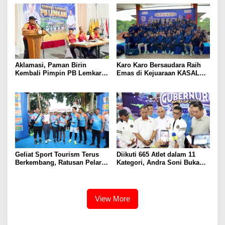
Lakukan Peninjauan Venue
Aklamasi, Paman Birin
Karo Karo Bersaudara Raih
Kembali Pimpin PB Lemkari
Emas di Kejuaraan KASAL
2026-2031
Cup V 2026
Geliat Sport Tourism Terus
Diikuti 665 Atlet dalam 11
Berkembang, Ratusan Pelari
Kategori, Andra Soni Buka
Ramaikan Road to Banten
Kejuaraan Tenis Meja
Marathon
Nasional Gubernur Banten
Cup 2026
View More