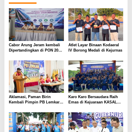
g
a
s
i
p
o
Cabor Arung Jeram kembali
Atlet Layar Binaan Kodaeral
s
Dipertandingkan di PON 2028
IV Borong Medali di Kejurnas
NTT, PB FAJI Gerak Cepat
Lakukan Peninjauan Venue
Aklamasi, Paman Birin
Karo Karo Bersaudara Raih
Kembali Pimpin PB Lemkari
Emas di Kejuaraan KASAL
2026-2031
Cup V 2026