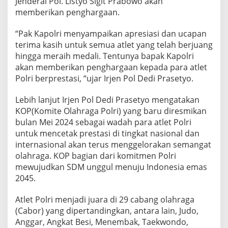
Jenderal Pol. Listyo Sigit Prabowo akan
e
memberikan penghargaan.
r
a
“Pak Kapolri menyampaikan apresiasi dan ucapan
i
terima kasih untuk semua atlet yang telah berjuang
h
M
hingga meraih medali. Tentunya bapak Kapolri
e
akan memberikan penghargaan kepada para atlet
d
Polri berprestasi, “ujar Irjen Pol Dedi Prasetyo.
a
l
Lebih lanjut Irjen Pol Dedi Prasetyo mengatakan
i
D
KOP(Komite Olahraga Polri) yang baru diresmikan
a
bulan Mei 2024 sebagai wadah para atlet Polri
p
untuk mencetak prestasi di tingkat nasional dan
a
internasional akan terus menggelorakan semangat
t
P
olahraga. KOP bagian dari komitmen Polri
e
mewujudkan SDM unggul menuju Indonesia emas
n
2045.
g
h
Atlet Polri menjadi juara di 29 cabang olahraga
a
r
(Cabor) yang dipertandingkan, antara lain, Judo,
g
Anggar, Angkat Besi, Menembak, Taekwondo,