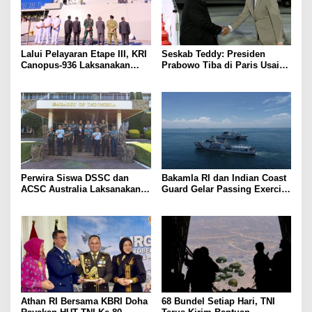
Lalui Pelayaran Etape III, KRI
Seskab Teddy: Presiden
Canopus-936 Laksanakan
Prabowo Tiba di Paris Usai
Diplomasi Maritim di Afrika
Pertemuan Intensif 5 Jam
Selatan
dengan Presiden Putin di
Kremlin
Perwira Siswa DSSC dan
Bakamla RI dan Indian Coast
ACSC Australia Laksanakan
Guard Gelar Passing Exercise
Courtessy Call Kepada Duta
di Laut Jawa
Besar RI untuk Australia
Athan RI Bersama KBRI Doha
68 Bundel Setiap Hari, TNI