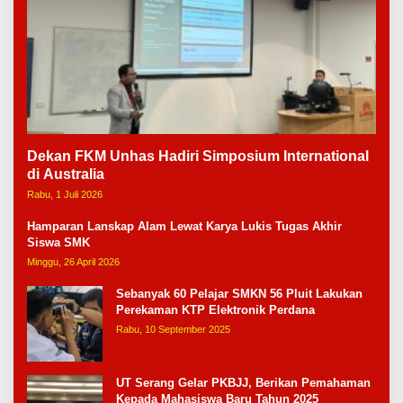
Dekan FKM Unhas Hadiri Simposium International
di Australia
Rabu, 1 Juli 2026
Hamparan Lanskap Alam Lewat Karya Lukis Tugas Akhir
Siswa SMK
Minggu, 26 April 2026
Sebanyak 60 Pelajar SMKN 56 Pluit Lakukan
Perekaman KTP Elektronik Perdana
Rabu, 10 September 2025
UT Serang Gelar PKBJJ, Berikan Pemahaman
Kepada Mahasiswa Baru Tahun 2025