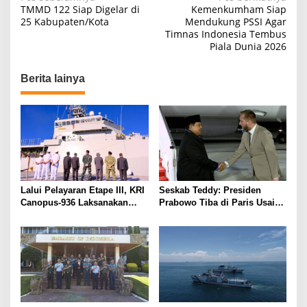
N
TMMD 122 Siap Digelar di
Kemenkumham Siap
a
25 Kabupaten/Kota
Mendukung PSSI Agar
Timnas Indonesia Tembus
v
Piala Dunia 2026
i
g
Berita lainya
a
s
i
p
o
s
Lalui Pelayaran Etape III, KRI
Seskab Teddy: Presiden
Canopus-936 Laksanakan
Prabowo Tiba di Paris Usai
Diplomasi Maritim di Afrika
Pertemuan Intensif 5 Jam
Selatan
dengan Presiden Putin di
Kremlin