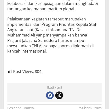
kolaborasi dan kesiapsiagaan dalam menghadapi
B
tantangan keamanan maritim global.
e
r
s
Pelaksanaan kegiatan tersebut merupakan
a
implementasi dari Program Prioritas Kepala Staf
m
Angkatan Laut (Kasal) Laksamana TNI Dr.
a
Muhammad Ali yang menyampaikan bahwa
K
a
Prajurit Jalasena Samudera harus mampu
k
mewujudkan TNI AL sebagai poros diplomasi di
a
kancah internasional.
d
u
2
0
2
Post Views:
804
4
Ikuti Kami
Pos sebelumnya
Pos berikutnya