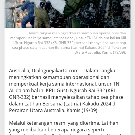
p
e
r
s
i
o
Dalam rangka meningkatkan kemampuan operasional dan
n
memperkuat kerja sama internasional, unsur TNI AL dalam hal ini KRI
a
I Gusti Ngurah Rai-332 (KRI GNR-332) berhasil menyelesaikan tahap
l
sea phase dalam Latihan Bersama (Latma) Kakadu 2024 di Perairan
Utara Australia. Kamis (19/09).
,
K
R
I
Australia, Dialoguejakarta.com – Dalam rangka
I
meningkatkan kemampuan operasional dan
G
memperkuat kerja sama internasional, unsur TNI
u
AL dalam hal ini KRI I Gusti Ngurah Rai-332 (KRI
s
t
GNR-332) berhasil menyelesaikan tahap sea phase
i
dalam Latihan Bersama (Latma) Kakadu 2024 di
N
Perairan Utara Australia. Kamis (19/09).
g
u
Melalui keterangan resmi yang diterima, Latihan
r
a
yang melibatkan beberapa negara seperti
h