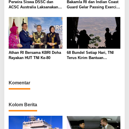
Perwira Siswa DSSC dan
Bakamla RI dan Indian Coast
ACSC Australia Laksanakan
Guard Gelar Passing Exercise
Courtessy Call Kepada Duta
di Laut Jawa
Besar RI untuk Australia
Athan RI Bersama KBRI Doha
68 Bundel Setiap Hari, TNI
Rayakan HUT TNI Ke-80
Terus Kirim Bantuan
Kemanusian Untuk Gaza
Komentar
Kolom Berita