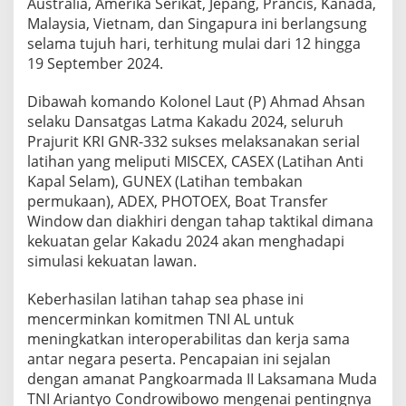
Australia, Amerika Serikat, Jepang, Prancis, Kanada,
R
Malaysia, Vietnam, dan Singapura ini berlangsung
a
selama tujuh hari, terhitung mulai dari 12 hingga
i
19 September 2024.
-
3
3
Dibawah komando Kolonel Laut (P) Ahmad Ahsan
2
selaku Dansatgas Latma Kakadu 2024, seluruh
S
Prajurit KRI GNR-332 sukses melaksanakan serial
u
latihan yang meliputi MISCEX, CASEX (Latihan Anti
k
s
Kapal Selam), GUNEX (Latihan tembakan
e
permukaan), ADEX, PHOTOEX, Boat Transfer
s
Window dan diakhiri dengan tahap taktikal dimana
D
kekuatan gelar Kakadu 2024 akan menghadapi
a
l
simulasi kekuatan lawan.
a
m
Keberhasilan latihan tahap sea phase ini
L
mencerminkan komitmen TNI AL untuk
a
meningkatkan interoperabilitas dan kerja sama
t
i
antar negara peserta. Pencapaian ini sejalan
h
dengan amanat Pangkoarmada II Laksamana Muda
a
TNI Ariantyo Condrowibowo mengenai pentingnya
n