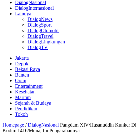
DialogNasional
DialogInternasional
Lainnya
DialogNews
DialogSport
DialogOtomotif
DialogTravel
DialogLingkungan
DialogTV
Jakarta
Depok
Bekasi Raya
Banten
Opini
Entertainment
Kesehatan
Maritim
Sejarah & Budaya
Pendidikan
Tokoh
Homepage
/
DialogNasional
Pangdam XIV/Hasanuddin Kunker Di
Kodim 1416/Muna, Ini Pengarahannya