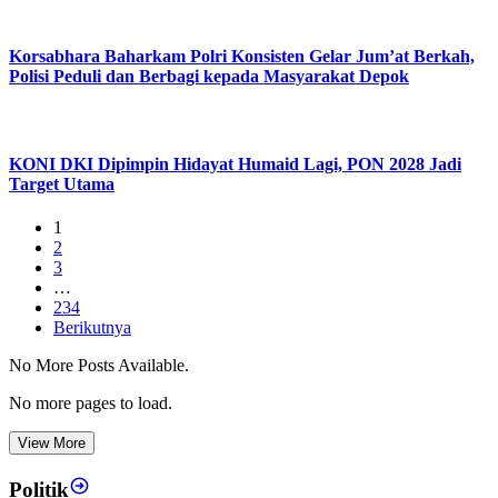
Korsabhara Baharkam Polri Konsisten Gelar Jum’at Berkah,
Polisi Peduli dan Berbagi kepada Masyarakat Depok
KONI DKI Dipimpin Hidayat Humaid Lagi, PON 2028 Jadi
Target Utama
1
2
3
…
234
Berikutnya
No More Posts Available.
No more pages to load.
View More
Politik