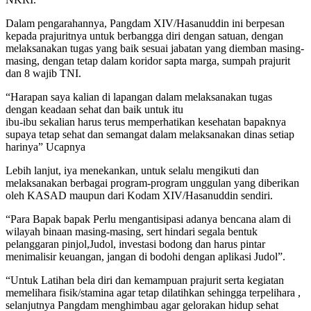
Dalam pengarahannya, Pangdam XIV/Hasanuddin ini berpesan
kepada prajuritnya untuk berbangga diri dengan satuan, dengan
melaksanakan tugas yang baik sesuai jabatan yang diemban masing-
masing, dengan tetap dalam koridor sapta marga, sumpah prajurit
dan 8 wajib TNI.
“Harapan saya kalian di lapangan dalam melaksanakan tugas
dengan keadaan sehat dan baik untuk itu
ibu-ibu sekalian harus terus memperhatikan kesehatan bapaknya
supaya tetap sehat dan semangat dalam melaksanakan dinas setiap
harinya” Ucapnya
Lebih lanjut, iya menekankan, untuk selalu mengikuti dan
melaksanakan berbagai program-program unggulan yang diberikan
oleh KASAD maupun dari Kodam XIV/Hasanuddin sendiri.
“Para Bapak bapak Perlu mengantisipasi adanya bencana alam di
wilayah binaan masing-masing, sert hindari segala bentuk
pelanggaran pinjol,Judol, investasi bodong dan harus pintar
menimalisir keuangan, jangan di bodohi dengan aplikasi Judol”.
“Untuk Latihan bela diri dan kemampuan prajurit serta kegiatan
memelihara fisik/stamina agar tetap dilatihkan sehingga terpelihara ,
selanjutnya Pangdam menghimbau agar gelorakan hidup sehat