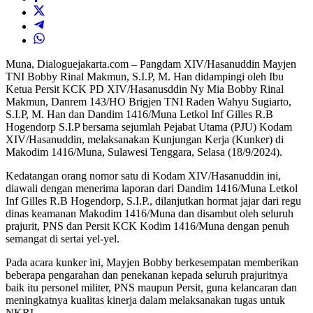
Muna, Dialoguejakarta.com – Pangdam XIV/Hasanuddin Mayjen
TNI Bobby Rinal Makmun, S.I.P, M. Han didampingi oleh Ibu
Ketua Persit KCK PD XIV/Hasanusddin Ny Mia Bobby Rinal
Makmun, Danrem 143/HO Brigjen TNI Raden Wahyu Sugiarto,
S.I.P, M. Han dan Dandim 1416/Muna Letkol Inf Gilles R.B
Hogendorp S.I.P bersama sejumlah Pejabat Utama (PJU) Kodam
XIV/Hasanuddin, melaksanakan Kunjungan Kerja (Kunker) di
Makodim 1416/Muna, Sulawesi Tenggara, Selasa (18/9/2024).
Kedatangan orang nomor satu di Kodam XIV/Hasanuddin ini,
diawali dengan menerima laporan dari Dandim 1416/Muna Letkol
Inf Gilles R.B Hogendorp, S.I.P., dilanjutkan hormat jajar dari regu
dinas keamanan Makodim 1416/Muna dan disambut oleh seluruh
prajurit, PNS dan Persit KCK Kodim 1416/Muna dengan penuh
semangat di sertai yel-yel.
Pada acara kunker ini, Mayjen Bobby berkesempatan memberikan
beberapa pengarahan dan penekanan kepada seluruh prajuritnya
baik itu personel militer, PNS maupun Persit, guna kelancaran dan
meningkatnya kualitas kinerja dalam melaksanakan tugas untuk
NKRI.