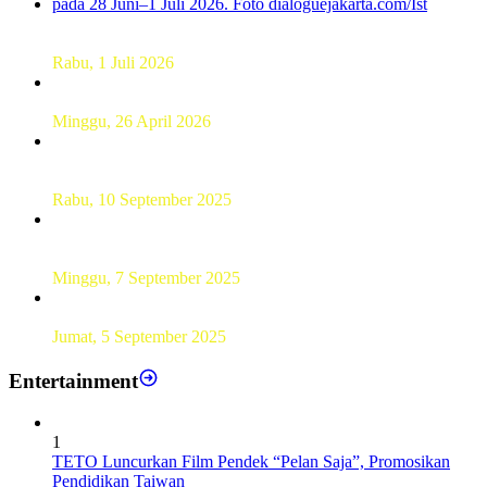
Dekan FKM Unhas Hadiri Simposium International di
Australia
Rabu, 1 Juli 2026
Hamparan Lanskap Alam Lewat Karya Lukis Tugas Akhir
Siswa SMK
Minggu, 26 April 2026
Sebanyak 60 Pelajar SMKN 56 Pluit Lakukan Perekaman
KTP Elektronik Perdana
Rabu, 10 September 2025
UT Serang Gelar PKBJJ, Berikan Pemahaman Kepada
Mahasiswa Baru Tahun 2025
Minggu, 7 September 2025
Sebanyak193 Pramuka Garuda Dilantik di Jakarta Pusat
Jumat, 5 September 2025
Entertainment
1
TETO Luncurkan Film Pendek “Pelan Saja”, Promosikan
Pendidikan Taiwan