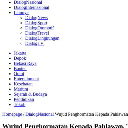
DialogNasional
DialogInternasional
Lainnya
DialogNews
DialogSport
DialogOtomotif
DialogTravel
DialogLingkungan
DialogTV
Jakarta
Depok
Bekasi Raya
Banten
Opini
Entertainment
Kesehatan
Maritim
Sejarah & Budaya
Pendidikan
Tokoh
Homepage
/
DialogNasional
Wujud Penghormatan Kepada Pahlawan, 
Wujud Penghormatan Kepada Pahlawan, T