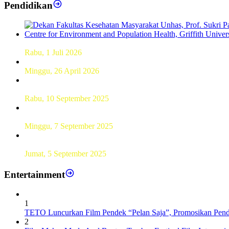
Pendidikan
Dekan FKM Unhas Hadiri Simposium International di Australi
Rabu, 1 Juli 2026
Hamparan Lanskap Alam Lewat Karya Lukis Tugas Akhir S
Minggu, 26 April 2026
Sebanyak 60 Pelajar SMKN 56 Pluit Lakukan Perekaman KTP 
Rabu, 10 September 2025
UT Serang Gelar PKBJJ, Berikan Pemahaman Kepada Mahasi
Minggu, 7 September 2025
Sebanyak193 Pramuka Garuda Dilantik di Jakarta Pusat
Jumat, 5 September 2025
Entertainment
1
TETO Luncurkan Film Pendek “Pelan Saja”, Promosikan Pend
2