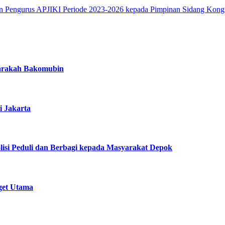
Harakah Bakomubin
i Jakarta
lisi Peduli dan Berbagi kepada Masyarakat Depok
get Utama