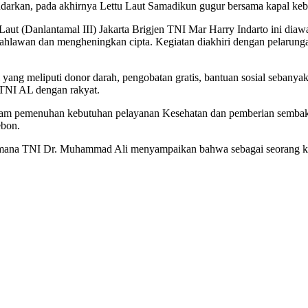
ndarkan, pada akhirnya Lettu Laut Samadikun gugur bersama kapal ke
t (Danlantamal III) Jakarta Brigjen TNI Mar Harry Indarto ini diaw
lawan dan mengheningkan cipta. Kegiatan diakhiri dengan pelarungan
yang meliputi donor darah, pengobatan gratis, bantuan sosial sebanyak
 TNI AL dengan rakyat.
dalam pemenuhan kebutuhan pelayanan Kesehatan dan pemberian semba
ebon.
samana TNI Dr. Muhammad Ali menyampaikan bahwa sebagai seorang ks