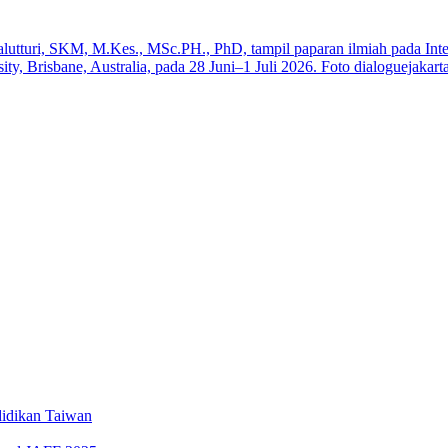
a
iswa SMK
Elektronik Perdana
swa Baru Tahun 2025
idikan Taiwan