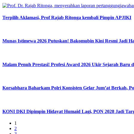
Terpilih Aklamasi, Prof Rajab Ritonga kembali Pimpin APJIKI
Munas Istimewa 2026 Putuskan! Bakomubin Kini Resmi Jadi 
Malam Penuh Prestasi! Profesi Award 2026 Ukir Sejarah Baru d
Korsabhara Baharkam Polri Konsisten Gelar Jum’at Berkah, Po
KONI DKI Dipimpin Hidayat Humaid Lagi, PON 2028 Jadi Tar
1
2
3