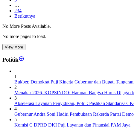
…
234
Berikutnya
No More Posts Available.
No more pages to load.
View More
Politik
1
Bukber, Demokrat Puji Kinerja Gubernur dan Bupati Tangeran
2
Menakar 2026, KOPSINDO: Harapan Bangsa Harus Dijaga de
3
Akselerasi Layanan Penyidikan, Polri : Pastikan Standarisasi K
4
Gubernur Andra Soni Hadiri Pembukaan Rakerda Partai Demok
5
Komisi C DPRD DKI Puji Layanan dan Finansial PAM Jaya