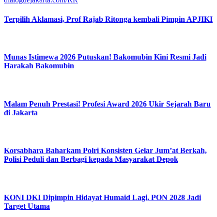
Terpilih Aklamasi, Prof Rajab Ritonga kembali Pimpin APJIKI
Munas Istimewa 2026 Putuskan! Bakomubin Kini Resmi Jadi
Harakah Bakomubin
Malam Penuh Prestasi! Profesi Award 2026 Ukir Sejarah Baru
di Jakarta
Korsabhara Baharkam Polri Konsisten Gelar Jum’at Berkah,
Polisi Peduli dan Berbagi kepada Masyarakat Depok
KONI DKI Dipimpin Hidayat Humaid Lagi, PON 2028 Jadi
Target Utama