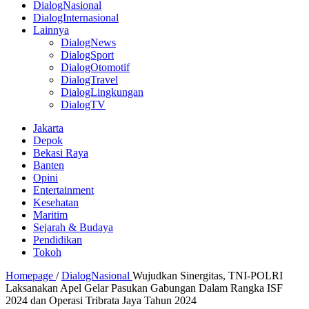
DialogNasional
DialogInternasional
Lainnya
DialogNews
DialogSport
DialogOtomotif
DialogTravel
DialogLingkungan
DialogTV
Jakarta
Depok
Bekasi Raya
Banten
Opini
Entertainment
Kesehatan
Maritim
Sejarah & Budaya
Pendidikan
Tokoh
Homepage
/
DialogNasional
Wujudkan Sinergitas, TNI-POLRI
Laksanakan Apel Gelar Pasukan Gabungan Dalam Rangka ISF
2024 dan Operasi Tribrata Jaya Tahun 2024