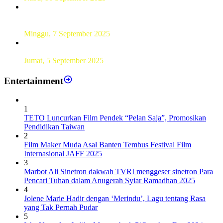
UT Serang Gelar PKBJJ, Berikan Pemahaman Kepada
Mahasiswa Baru Tahun 2025
Minggu, 7 September 2025
Sebanyak193 Pramuka Garuda Dilantik di Jakarta Pusat
Jumat, 5 September 2025
Entertainment
1
TETO Luncurkan Film Pendek “Pelan Saja”, Promosikan
Pendidikan Taiwan
2
Film Maker Muda Asal Banten Tembus Festival Film
Internasional JAFF 2025
3
Marbot Ali Sinetron dakwah TVRI menggeser sinetron Para
Pencari Tuhan dalam Anugerah Syiar Ramadhan 2025
4
Jolene Marie Hadir dengan ‘Merindu’, Lagu tentang Rasa
yang Tak Pernah Pudar
5