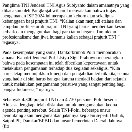
Panglima TNI Jenderal TNI Agus Subiyanto dalam amanatnya yang
dibacakan oleh Pangkogabwilhan I menyatakan bahwa tugas
pengamanan ISF 2024 ini merupakan kehormatan sekaligus
kebanggaan bagi prajurit TNI. “Kalian akan menjadi etalase dan
tampilan profil seluruh prajurit TNI yang harus memberikan kesan
terbaik dan mengagumkan bagi para tamu negara. Tunjukkan
profesionalisme dan jiwa humanis kalian sebagai prajurit TNI,”
tegasnya.
Pada kesempatan yang sama, Dankorbrimob Polri membacakan
amanat Kapolri Jenderal Pol. Listyo Sigit Prabowo menerangkan
bahwa pada kesempatan ini telah diberikan kepercayaan untuk
melakukan pengamanan terhadap dua kegiatan sekaligus. “Kita
harus tetap menunjukkan kinerja dan pengabdian terbaik kita, semua
yang hadir di sini harus bangga karena menjadi bagian dari sejarah
untuk melakukan pengamanan peristiwa yang sangat penting bagi
bangsa Indonesia,” ujarnya.
Sebanyak 4.300 prajurit TNI dan 4.730 personel Polri beserta
Alutsista lengkap, telah disiapkan untuk mengamankan kedua
agenda penting tersebut. Selain TNI-Polri, beberapa unsur
pendukung akan mengamankan jalannya kegiatan seperti Dishub,
Satpol PP, Damkar/BPBD dan unsur Pemerintah Daerah lainnya.
(fit)