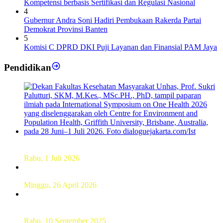
Kompetensi berbasis Sertifikasi dan Regulasi Nasional
4
Gubernur Andra Soni Hadiri Pembukaan Rakerda Partai
Demokrat Provinsi Banten
5
Komisi C DPRD DKI Puji Layanan dan Finansial PAM Jaya
Pendidikan
Dekan FKM Unhas Hadiri Simposium International di
Australia
Rabu, 1 Juli 2026
Hamparan Lanskap Alam Lewat Karya Lukis Tugas Akhir
Siswa SMK
Minggu, 26 April 2026
Sebanyak 60 Pelajar SMKN 56 Pluit Lakukan Perekaman
KTP Elektronik Perdana
Rabu, 10 September 2025