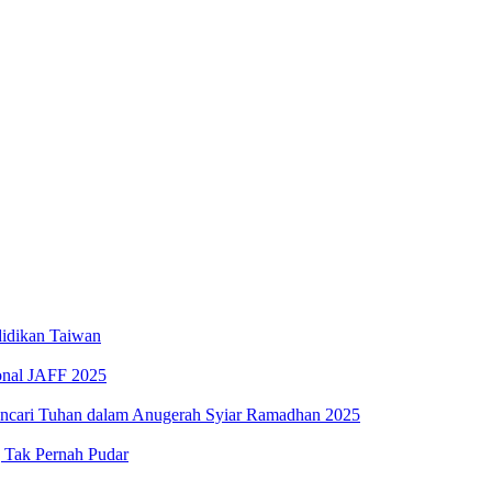
iswa SMK
Elektronik Perdana
swa Baru Tahun 2025
idikan Taiwan
ional JAFF 2025
encari Tuhan dalam Anugerah Syiar Ramadhan 2025
g Tak Pernah Pudar