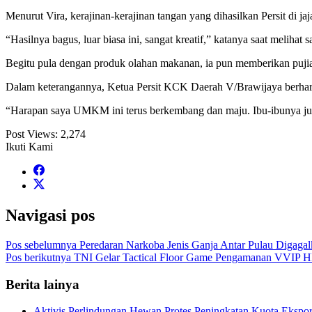
Menurut Vira, kerajinan-kerajinan tangan yang dihasilkan Persit di ja
“Hasilnya bagus, luar biasa ini, sangat kreatif,” katanya saat melihat 
Begitu pula dengan produk olahan makanan, ia pun memberikan pujiann
Dalam keterangannya, Ketua Persit KCK Daerah V/Brawijaya berhar
“Harapan saya UMKM ini terus berkembang dan maju. Ibu-ibunya juga
Post Views:
2,274
Ikuti Kami
Navigasi pos
Pos sebelumnya
Peredaran Narkoba Jenis Ganja Antar Pulau Digagal
Pos berikutnya
TNI Gelar Tactical Floor Game Pengamanan VVIP 
Berita lainya
Aktivis Perlindungan Hewan Protes Peningkatan Kuota Ekspo