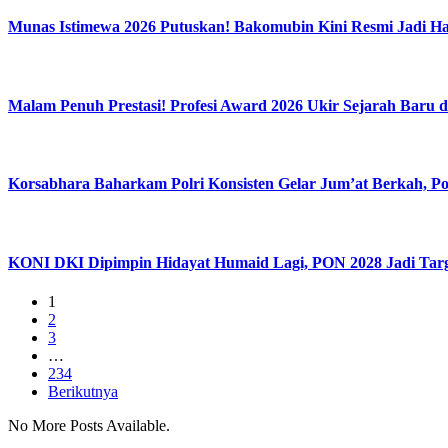
Munas Istimewa 2026 Putuskan! Bakomubin Kini Resmi Jadi 
Malam Penuh Prestasi! Profesi Award 2026 Ukir Sejarah Baru d
Korsabhara Baharkam Polri Konsisten Gelar Jum’at Berkah, Po
KONI DKI Dipimpin Hidayat Humaid Lagi, PON 2028 Jadi Tar
1
2
3
…
234
Berikutnya
No More Posts Available.