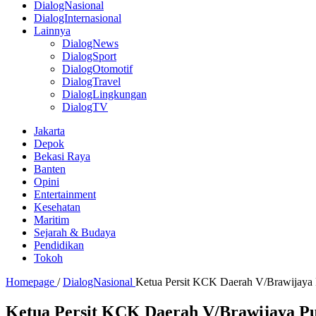
DialogNasional
DialogInternasional
Lainnya
DialogNews
DialogSport
DialogOtomotif
DialogTravel
DialogLingkungan
DialogTV
Jakarta
Depok
Bekasi Raya
Banten
Opini
Entertainment
Kesehatan
Maritim
Sejarah & Budaya
Pendidikan
Tokoh
Homepage
/
DialogNasional
Ketua Persit KCK Daerah V/Brawijaya P
Ketua Persit KCK Daerah V/Brawijaya Puj