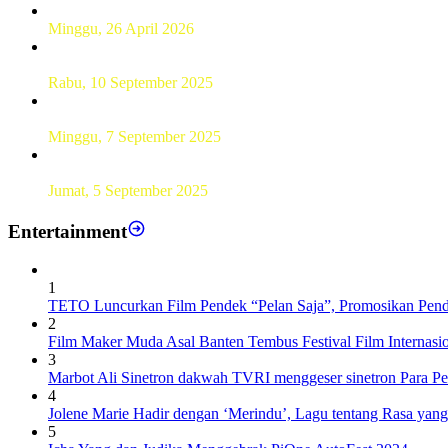
Hamparan Lanskap Alam Lewat Karya Lukis Tugas Akhir S
Minggu, 26 April 2026
Sebanyak 60 Pelajar SMKN 56 Pluit Lakukan Perekaman KTP 
Rabu, 10 September 2025
UT Serang Gelar PKBJJ, Berikan Pemahaman Kepada Mahasi
Minggu, 7 September 2025
Sebanyak193 Pramuka Garuda Dilantik di Jakarta Pusat
Jumat, 5 September 2025
Entertainment
1
TETO Luncurkan Film Pendek “Pelan Saja”, Promosikan Pend
2
Film Maker Muda Asal Banten Tembus Festival Film Internas
3
Marbot Ali Sinetron dakwah TVRI menggeser sinetron Para P
4
Jolene Marie Hadir dengan ‘Merindu’, Lagu tentang Rasa yan
5