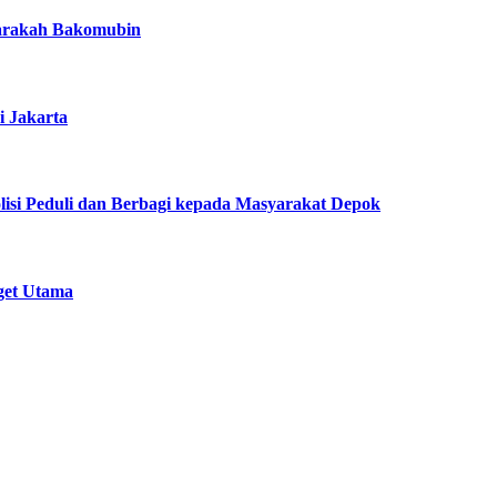
Harakah Bakomubin
i Jakarta
lisi Peduli dan Berbagi kepada Masyarakat Depok
get Utama