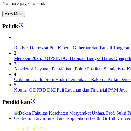
No more pages to load.
View More
Politik
1
Bukber, Demokrat Puji Kinerja Gubernur dan Bupati Tangeran
2
Menakar 2026, KOPSINDO: Harapan Bangsa Harus Dijaga de
3
Akselerasi Layanan Penyidikan, Polri : Pastikan Standarisasi K
4
Gubernur Andra Soni Hadiri Pembukaan Rakerda Partai Demok
5
Komisi C DPRD DKI Puji Layanan dan Finansial PAM Jaya
Pendidikan
Dekan FKM Unhas Hadiri Simposium International di Australi
Rabu, 1 Juli 2026