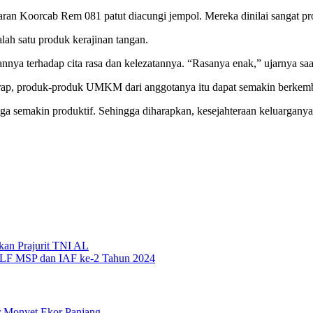
jaran Koorcab Rem 081 patut diacungi jempol. Mereka dinilai sangat prod
salah satu produk kerajinan tangan.
ya terhadap cita rasa dan kelezatannya. “Rasanya enak,” ujarnya saat
ap, produk-produk UMKM dari anggotanya itu dapat semakin berkemb
 semakin produktif. Sehingga diharapkan, kesejahteraan keluarganya
kan Prajurit TNI AL
HLF MSP dan IAF ke-2 Tahun 2024
r Monyet Ekor Panjang