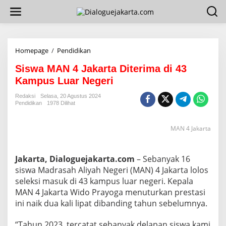
L
e
w
a
t
i
Homepage
/
Pendidikan
S
k
i
e
Siswa MAN 4 Jakarta Diterima di 43
s
k
w
Kampus Luar Negeri
o
a
n
M
Redaksi
Selasa, 20 Agustus 2024
t
Pendidikan
1978 Dilihat
A
e
N
n
4
MAN 4 Jakarta
J
a
k
Jakarta, Dialoguejakarta.com
– Sebanyak 16
a
r
siswa Madrasah Aliyah Negeri (MAN) 4 Jakarta lolos
t
seleksi masuk di 43 kampus luar negeri. Kepala
a
MAN 4 Jakarta Wido Prayoga menuturkan prestasi
D
ini naik dua kali lipat dibanding tahun sebelumnya.
i
t
e
“Tahun 2023, tercatat sebanyak delapan siswa kami