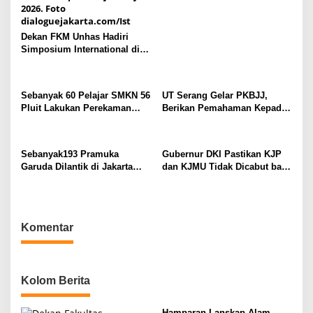
Dekan FKM Unhas Hadiri
Simposium International di
Australia
Sebanyak 60 Pelajar SMKN 56
UT Serang Gelar PKBJJ,
Pluit Lakukan Perekaman
Berikan Pemahaman Kepada
KTP Elektronik Perdana
Mahasiswa Baru Tahun 2025
Sebanyak193 Pramuka
Gubernur DKI Pastikan KJP
Garuda Dilantik di Jakarta
dan KJMU Tidak Dicabut bagi
Pusat
Peserta Aksi Unjuk Rasa
Komentar
Kolom Berita
Hamparan Lanskap Alam