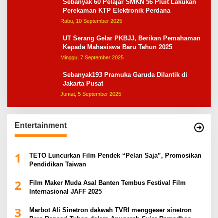
Sebanyak 60 Pelajar SMKN 56 Pluit Lakukan
Perekaman KTP Elektronik Perdana
Rabu, 10 September 2025
UT Serang Gelar PKBJJ, Berikan Pemahaman
Kepada Mahasiswa Baru Tahun 2025
Minggu, 7 September 2025
Sebanyak193 Pramuka Garuda Dilantik di
Jakarta Pusat
Jumat, 5 September 2025
Entertainment
1
TETO Luncurkan Film Pendek “Pelan Saja”, Promosikan
Pendidikan Taiwan
2
Film Maker Muda Asal Banten Tembus Festival Film
Internasional JAFF 2025
3
Marbot Ali Sinetron dakwah TVRI menggeser sinetron