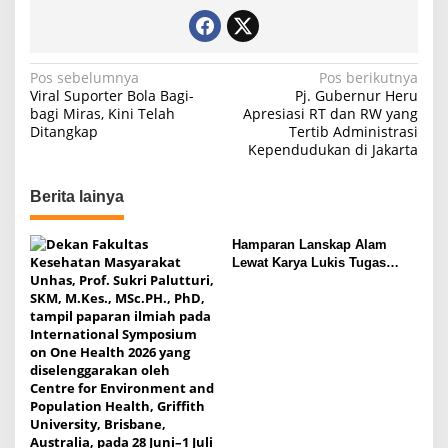
N
Pos sebelumnya
Pos berikutnya
Viral Suporter Bola Bagi-
Pj. Gubernur Heru
a
bagi Miras, Kini Telah
Apresiasi RT dan RW yang
Ditangkap
Tertib Administrasi
v
Kependudukan di Jakarta
i
g
Berita lainya
a
s
Hamparan Lanskap Alam
Lewat Karya Lukis Tugas
i
Akhir Siswa SMK
p
o
s