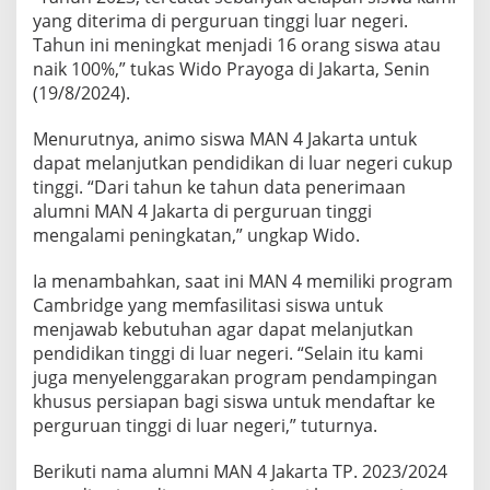
r
yang diterima di perguruan tinggi luar negeri.
i
Tahun ini meningkat menjadi 16 orang siswa atau
m
naik 100%,” tukas Wido Prayoga di Jakarta, Senin
a
(19/8/2024).
d
i
4
Menurutnya, animo siswa MAN 4 Jakarta untuk
3
dapat melanjutkan pendidikan di luar negeri cukup
K
tinggi. “Dari tahun ke tahun data penerimaan
a
alumni MAN 4 Jakarta di perguruan tinggi
m
p
mengalami peningkatan,” ungkap Wido.
u
s
Ia menambahkan, saat ini MAN 4 memiliki program
L
Cambridge yang memfasilitasi siswa untuk
u
menjawab kebutuhan agar dapat melanjutkan
a
r
pendidikan tinggi di luar negeri. “Selain itu kami
N
juga menyelenggarakan program pendampingan
e
khusus persiapan bagi siswa untuk mendaftar ke
g
perguruan tinggi di luar negeri,” tuturnya.
e
r
i
Berikuti nama alumni MAN 4 Jakarta TP. 2023/2024