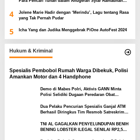
Para Pencari Tuhan dalam Anugerah Syiar Ramadhan
2025
4
Jolene Marie Hadir dengan ‘Merindu’, Lagu tentang Rasa
yang Tak Pernah Pudar
5
Icha Yang dan Judika Menggebrak PiOne AutoFest 2024
Hukum & Kriminal
Spesialis Pembobol Rumah Warga Dibekuk, Polisi
Amankan Motor dan 4 Handphone
Demo di Mabes Polri, Aktivis GANN Minta
Polisi Selidiki Dugaan Peredaran Obat
Terlarang di Tanah Abang
Dua Pelaku Pencurian Spesialis Ganjal ATM
Berhasil Diringkus Tim Resmob Satreskrim
Polres Serang
TNI AL GAGALKAN PENYELUNDUPAN BENIH
BENING LOBSTER ILEGAL SENILAI RP2,5
MILIAR