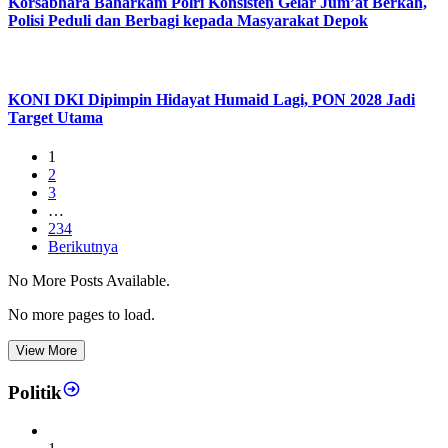
Korsabhara Baharkam Polri Konsisten Gelar Jum’at Berkah,
Polisi Peduli dan Berbagi kepada Masyarakat Depok
KONI DKI Dipimpin Hidayat Humaid Lagi, PON 2028 Jadi
Target Utama
1
2
3
…
234
Berikutnya
No More Posts Available.
No more pages to load.
View More
Politik