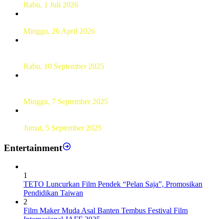
Rabu, 1 Juli 2026
Hamparan Lanskap Alam Lewat Karya Lukis Tugas Akhir
Siswa SMK
Minggu, 26 April 2026
Sebanyak 60 Pelajar SMKN 56 Pluit Lakukan Perekaman
KTP Elektronik Perdana
Rabu, 10 September 2025
UT Serang Gelar PKBJJ, Berikan Pemahaman Kepada
Mahasiswa Baru Tahun 2025
Minggu, 7 September 2025
Sebanyak193 Pramuka Garuda Dilantik di Jakarta Pusat
Jumat, 5 September 2025
Entertainment
1
TETO Luncurkan Film Pendek “Pelan Saja”, Promosikan
Pendidikan Taiwan
2
Film Maker Muda Asal Banten Tembus Festival Film