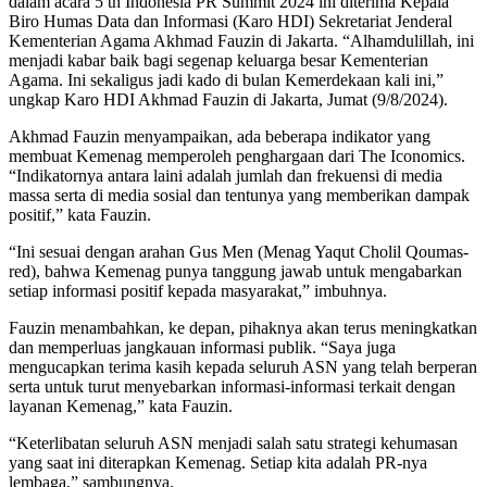
dalam acara 5 th Indonesia PR Summit 2024 ini diterima Kepala
Biro Humas Data dan Informasi (Karo HDI) Sekretariat Jenderal
Kementerian Agama Akhmad Fauzin di Jakarta. “Alhamdulillah, ini
menjadi kabar baik bagi segenap keluarga besar Kementerian
Agama. Ini sekaligus jadi kado di bulan Kemerdekaan kali ini,”
ungkap Karo HDI Akhmad Fauzin di Jakarta, Jumat (9/8/2024).
Akhmad Fauzin menyampaikan, ada beberapa indikator yang
membuat Kemenag memperoleh penghargaan dari The Iconomics.
“Indikatornya antara laini adalah jumlah dan frekuensi di media
massa serta di media sosial dan tentunya yang memberikan dampak
positif,” kata Fauzin.
“Ini sesuai dengan arahan Gus Men (Menag Yaqut Cholil Qoumas-
red), bahwa Kemenag punya tanggung jawab untuk mengabarkan
setiap informasi positif kepada masyarakat,” imbuhnya.
Fauzin menambahkan, ke depan, pihaknya akan terus meningkatkan
dan memperluas jangkauan informasi publik. “Saya juga
mengucapkan terima kasih kepada seluruh ASN yang telah berperan
serta untuk turut menyebarkan informasi-informasi terkait dengan
layanan Kemenag,” kata Fauzin.
“Keterlibatan seluruh ASN menjadi salah satu strategi kehumasan
yang saat ini diterapkan Kemenag. Setiap kita adalah PR-nya
lembaga,” sambungnya.