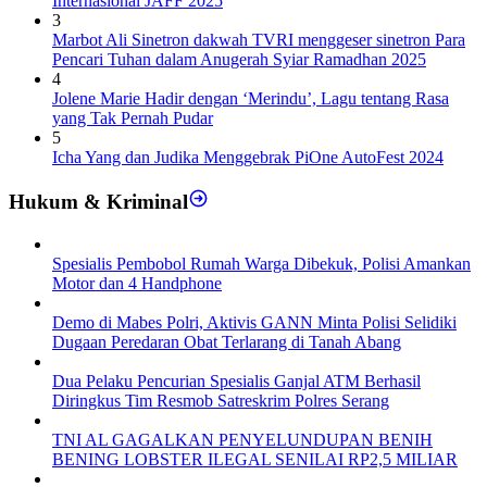
Internasional JAFF 2025
3
Marbot Ali Sinetron dakwah TVRI menggeser sinetron Para
Pencari Tuhan dalam Anugerah Syiar Ramadhan 2025
4
Jolene Marie Hadir dengan ‘Merindu’, Lagu tentang Rasa
yang Tak Pernah Pudar
5
Icha Yang dan Judika Menggebrak PiOne AutoFest 2024
Hukum & Kriminal
Spesialis Pembobol Rumah Warga Dibekuk, Polisi Amankan
Motor dan 4 Handphone
Demo di Mabes Polri, Aktivis GANN Minta Polisi Selidiki
Dugaan Peredaran Obat Terlarang di Tanah Abang
Dua Pelaku Pencurian Spesialis Ganjal ATM Berhasil
Diringkus Tim Resmob Satreskrim Polres Serang
TNI AL GAGALKAN PENYELUNDUPAN BENIH
BENING LOBSTER ILEGAL SENILAI RP2,5 MILIAR