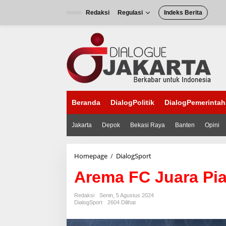
L
e
Redaksi
Regulasi
Indeks Berita
w
a
t
i
k
e
k
o
n
Beranda
DialogPolitik
DialogPemerinta
t
e
n
Jakarta
Depok
Bekasi Raya
Banten
Opini
Homepage
/
DialogSport
A
r
Arema FC Juara Pia
e
m
a
Redaksi
Senin, 5 Agustus 2024
F
DialogSport
2604 Dilihat
C
J