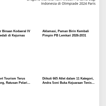
Indonesia di Olimpiade 2024 Paris
ar Binaan Kodaeral IV
Aklamasi, Paman Birin Kembali
dali di Kejurnas
Pimpin PB Lemkari 2026-2031
ort Tourism Terus
Diikuti 665 Atlet dalam 11 Kategori,
g, Ratusan Pelari
Andra Soni Buka Kejuaraan Tenis
 Road to Banten Marathon
Meja Nasional Gubernur Banten
Cup 2026