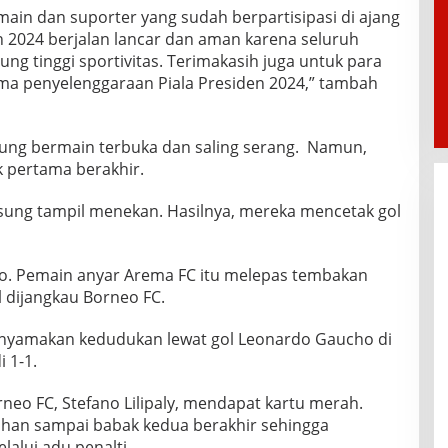
ain dan suporter yang sudah berpartisipasi di ajang
den 2024 berjalan lancar dan aman karena seluruh
g tinggi sportivitas. Terimakasih juga untuk para
ama penyelenggaraan Piala Presiden 2024,” tambah
sung bermain terbuka dan saling serang. Namun,
k pertama berakhir.
sung tampil menekan. Hasilnya, mereka mencetak gol
lio. Pemain anyar Arema FC itu melepas tembakan
l dijangkau Borneo FC.
amakan kedudukan lewat gol Leonardo Gaucho di
 1-1.
rneo FC, Stefano Lilipaly, mendapat kartu merah.
ahan sampai babak kedua berakhir sehingga
alui adu penalti.