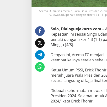
4
Arema FC sukses meraih juara Piala Presiden 2024
FC lewat adu penalti dengan skor 4-3 (1-1) 
Solo, Dialoguejakarta.com
– A
Kepastian ini seusai Singo Ed
penalti dengan skor 4-3 (1-1) p
Minggu (4/8).
Dengan ini, Arema FC menjadi t
keempat kalinya setelah sebel
Ketua Umum PSSI, Erick Thohi
meraih juara Piala Presiden 20
secara langsung di laga final te
“Sebuah kehormatan mewakili P
Presiden 2024. Selamat untuk A
2024,” kata Erick Thohir.