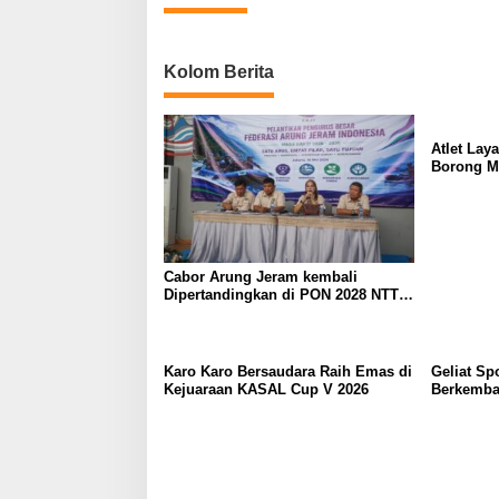
Kolom Berita
Atlet Lay
Borong Me
Cabor Arung Jeram kembali
Dipertandingkan di PON 2028 NTT,
PB FAJI Gerak Cepat Lakukan
Peninjauan Venue
Karo Karo Bersaudara Raih Emas di
Geliat Sp
Kejuaraan KASAL Cup V 2026
Berkemban
Ramaikan