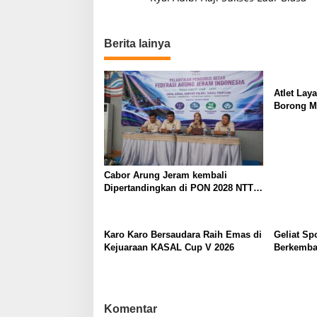
a
v
Berita lainya
i
g
a
Atlet Lay
s
Borong Me
i
p
o
Cabor Arung Jeram kembali
s
Dipertandingkan di PON 2028 NTT,
PB FAJI Gerak Cepat Lakukan
Peninjauan Venue
Karo Karo Bersaudara Raih Emas di
Geliat Sp
Kejuaraan KASAL Cup V 2026
Berkemban
Ramaikan
Komentar