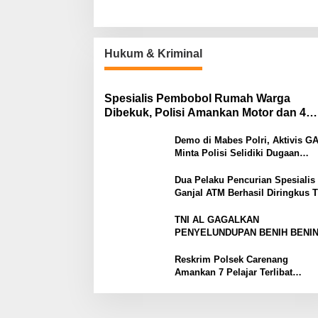
Hukum & Kriminal
Spesialis Pembobol Rumah Warga
Dibekuk, Polisi Amankan Motor dan 4
Handphone
Demo di Mabes Polri, Aktivis G
Minta Polisi Selidiki Dugaan
Peredaran Obat Terlarang di Tan
Abang
Dua Pelaku Pencurian Spesialis
Ganjal ATM Berhasil Diringkus 
Resmob Satreskrim Polres Sera
TNI AL GAGALKAN
PENYELUNDUPAN BENIH BENI
LOBSTER ILEGAL SENILAI RP2
MILIAR
Reskrim Polsek Carenang
Amankan 7 Pelajar Terlibat
Tawuran, 2 Terluka Disabet
Samurai Satu Ditahan