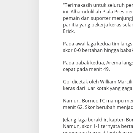
“Terimakasih untuk seluruh pem
ini. Alhamdulillah Piala Presi
pemain dan suporter menjungjun
panitia yang bekerja keras sel
Erick.
Pada awal laga kedua tim lang
skor 0-0 bertahan hingga baba
Pada babak kedua, Arema lang
cepat pada menit 49.
Gol dicetak oleh William Marci
keras dari luar kotak yang gaga
Namun, Borneo FC mampu meny
menit 62. Skor berubah menjadi
Jelang laga berakhir, kapten Bo
Namun, skor 1-1 ternyata bert
pemenang harus ditentukan mel