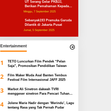
UT Serang Gelar PKBJJ,
Berikan Pemahaman Kepada
Mahasiswa Baru Tahun 2025
Minggu, 7 September 2025
Sebanyak193 Pramuka Garuda
Dilantik di Jakarta Pusat
Jumat, 5 September 2025
Entertainment
1
TETO Luncurkan Film Pendek “Pelan
Saja”, Promosikan Pendidikan Taiwan
2
Film Maker Muda Asal Banten Tembus
Festival Film Internasional JAFF 2025
3
Marbot Ali Sinetron dakwah TVRI
menggeser sinetron Para Pencari Tuhan
dalam Anugerah Syiar Ramadhan 2025
4
Jolene Marie Hadir dengan ‘Merindu’, Lagu
tentang Rasa yang Tak Pernah Pudar