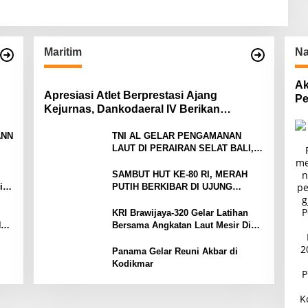
Maritim
Na
Ak
Apresiasi Atlet Berprestasi Ajang
Pe
Kejurnas, Dankodaeral IV Berikan
Pa
Penghargaan Atlet Layar Kepri
ANN
TNI AL GELAR PENGAMANAN
LAUT DI PERAIRAN SELAT BALI,
ah
DUKUNG KELANCARAN ARUS
MUDIK LEBARAN TAHUN
SAMBUT HUT KE-80 RI, MERAH
Tim
PUTIH BERKIBAR DI UJUNG
ng
NEGERI
KRI Brawijaya-320 Gelar Latihan
NG
Bersama Angkatan Laut Mesir Di
,5
Laut Mediterania
Panama Gelar Reuni Akbar di
Kodikmar