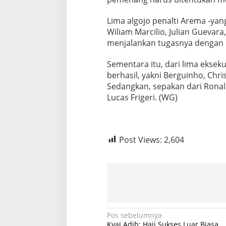
Lima algojo penalti Arema -yan
Wiliam Marcilio, Julian Guevara
menjalankan tugasnya dengan 
Sementara itu, dari lima ekse
berhasil, yakni Berguinho, Chr
Sedangkan, sepakan dari Ronal
Lucas Frigeri. (WG)
Post Views:
2,604
N
Pos sebelumnya
Kyai Adib: Haji Sukses Luar Biasa