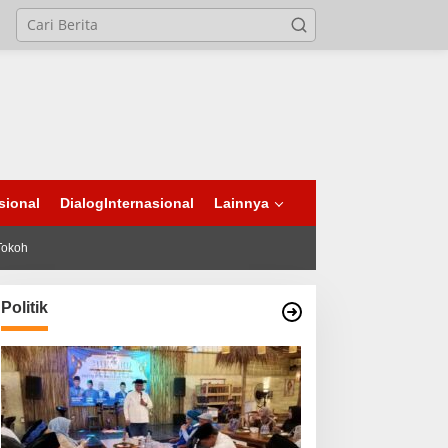
sional
DialogInternasional
Lainnya
Tokoh
Politik