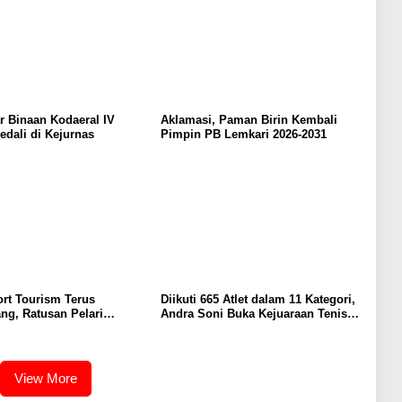
ar Binaan Kodaeral IV
Aklamasi, Paman Birin Kembali
dali di Kejurnas
Pimpin PB Lemkari 2026-2031
ort Tourism Terus
Diikuti 665 Atlet dalam 11 Kategori,
g, Ratusan Pelari
Andra Soni Buka Kejuaraan Tenis
 Road to Banten Marathon
Meja Nasional Gubernur Banten
Cup 2026
View More