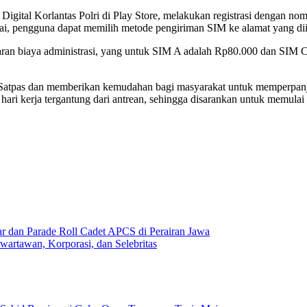
gital Korlantas Polri di Play Store, melakukan registrasi dengan no
sai, pengguna dapat memilih metode pengiriman SIM ke alamat yang di
aran biaya administrasi, yang untuk SIM A adalah Rp80.000 dan SIM 
i Satpas dan memberikan kemudahan bagi masyarakat untuk memperpanja
ari kerja tergantung dari antrean, sehingga disarankan untuk memulai p
 dan Parade Roll Cadet APCS di Perairan Jawa
artawan, Korporasi, dan Selebritas