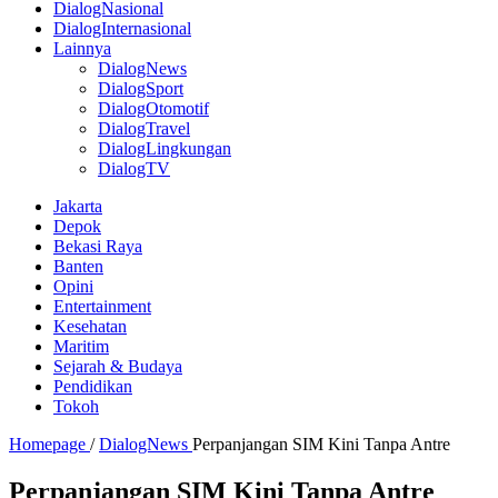
DialogNasional
DialogInternasional
Lainnya
DialogNews
DialogSport
DialogOtomotif
DialogTravel
DialogLingkungan
DialogTV
Jakarta
Depok
Bekasi Raya
Banten
Opini
Entertainment
Kesehatan
Maritim
Sejarah & Budaya
Pendidikan
Tokoh
Homepage
/
DialogNews
Perpanjangan SIM Kini Tanpa Antre
Perpanjangan SIM Kini Tanpa Antre