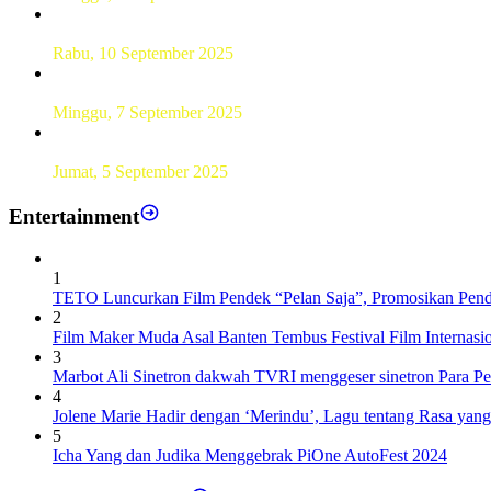
Sebanyak 60 Pelajar SMKN 56 Pluit Lakukan Perekaman KTP 
Rabu, 10 September 2025
UT Serang Gelar PKBJJ, Berikan Pemahaman Kepada Mahasi
Minggu, 7 September 2025
Sebanyak193 Pramuka Garuda Dilantik di Jakarta Pusat
Jumat, 5 September 2025
Entertainment
1
TETO Luncurkan Film Pendek “Pelan Saja”, Promosikan Pend
2
Film Maker Muda Asal Banten Tembus Festival Film Internas
3
Marbot Ali Sinetron dakwah TVRI menggeser sinetron Para P
4
Jolene Marie Hadir dengan ‘Merindu’, Lagu tentang Rasa yan
5
Icha Yang dan Judika Menggebrak PiOne AutoFest 2024