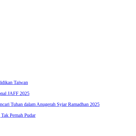
Elektronik Perdana
swa Baru Tahun 2025
idikan Taiwan
ional JAFF 2025
encari Tuhan dalam Anugerah Syiar Ramadhan 2025
g Tak Pernah Pudar