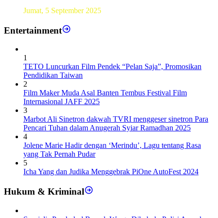
Sebanyak193 Pramuka Garuda Dilantik di Jakarta Pusat
Jumat, 5 September 2025
Entertainment
1
TETO Luncurkan Film Pendek “Pelan Saja”, Promosikan
Pendidikan Taiwan
2
Film Maker Muda Asal Banten Tembus Festival Film
Internasional JAFF 2025
3
Marbot Ali Sinetron dakwah TVRI menggeser sinetron Para
Pencari Tuhan dalam Anugerah Syiar Ramadhan 2025
4
Jolene Marie Hadir dengan ‘Merindu’, Lagu tentang Rasa
yang Tak Pernah Pudar
5
Icha Yang dan Judika Menggebrak PiOne AutoFest 2024
Hukum & Kriminal