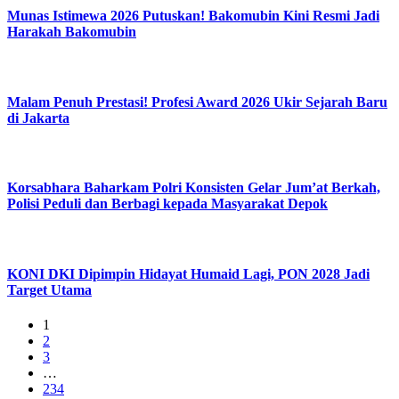
Munas Istimewa 2026 Putuskan! Bakomubin Kini Resmi Jadi
Harakah Bakomubin
Malam Penuh Prestasi! Profesi Award 2026 Ukir Sejarah Baru
di Jakarta
Korsabhara Baharkam Polri Konsisten Gelar Jum’at Berkah,
Polisi Peduli dan Berbagi kepada Masyarakat Depok
KONI DKI Dipimpin Hidayat Humaid Lagi, PON 2028 Jadi
Target Utama
1
2
3
…
234