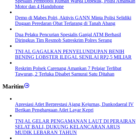
Spesialis Pembobol Rumah Warga Dibekuk, Polisi Amankan
Motor dan 4 Handphone
Demo di Mabes Polri, Aktivis GANN Minta Polisi Selidiki
Dugaan Peredaran Obat Terlarang di Tanah Abang
Dua Pelaku Pencurian Spesialis Ganjal ATM Berhasil
Diringkus Tim Resmob Satreskrim Polres Serang
TNI AL GAGALKAN PENYELUNDUPAN BENIH
BENING LOBSTER ILEGAL SENILAI RP2,5 MILIAR
Reskrim Polsek Carenang Amankan 7 Pelajar Terlibat
Tawuran, 2 Terluka Disabet Samurai Satu Ditahan
Maritim
Apresiasi Atlet Berprestasi Ajang Kejurnas, Dankodaeral IV
Berikan Penghargaan Atlet Layar Kepri
TNI AL GELAR PENGAMANAN LAUT DI PERAIRAN
SELAT BALI, DUKUNG KELANCARAN ARUS
MUDIK LEBARAN TAHUN