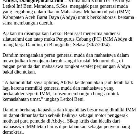
Abdya, Dialoguejakarta.com –
Komandan Kodim 0110/Abdya
Letkol Inf Beni Maradona, S.Sos. mengajak para generasi muda
yang tergabung dalam Ikatan Mahasiswa Muhammadiyah (IMM)
Kabupaten Aceh Barat Daya (Abdya) untuk berkolaborasi bersama-
sama membangun daerah.
Ajakan itu disampaikan Letkol Beni saat menerima audiensi
silaturahmi dan tatap muka Pengurus Cabang (PC) IMM Abdya di
ruang kerja Dandim, di Blangpidie, Selasa (30/7/2024).
Dandim mengatakan peran generasi muda dan mahasiswa dalam
mewujudkan kemajuan daerah sangat krusial. Menurut dia, di
tangan pemuda dan mahasiswa tongkat estafet perjuangan Abdya
bakal ditentukan.
“Alhamdulillah saya optimis, Abdya ke depan akan jauh lebih baik
lagi karena memiliki generasi muda dan mahasiswa yang
berkarakter seperti IMM, konsen membangun bangsa untuk
kemaslahatan umat,” ungkap Letkol Beni.
Dandim berharap kapasitas dan kapabilitas besar yang dimiliki IMM
ini dapat dimanfaatkan sebaik-baiknya sebagai motor penggerak
motivasi para pemuda di Abdya. Sikap kritis dan idealis dari
mahasiswa IMM tetap harus dipertahankan sebagai penyeimbang
demokrasi.