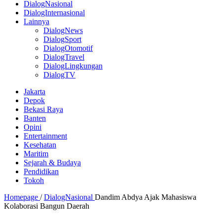
DialogNasional
DialogInternasional
Lainnya
DialogNews
DialogSport
DialogOtomotif
DialogTravel
DialogLingkungan
DialogTV
Jakarta
Depok
Bekasi Raya
Banten
Opini
Entertainment
Kesehatan
Maritim
Sejarah & Budaya
Pendidikan
Tokoh
Homepage
/
DialogNasional
Dandim Abdya Ajak Mahasiswa
Kolaborasi Bangun Daerah