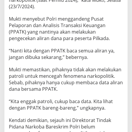
P
(23/7/2024).
i
l
Mukti menyebut Polri menggandeng Pusat
k
Pelaporan dan Analisis Transaksi Keuangan
a
d
(PPATK) yang nantinya akan melakukan
a
pengecekan aliran dana para peserta Pilkada.
2
0
“Nanti kita dengan PPATK baca semua aliran ya,
2
jangan dibuka sekarang,” bebernya.
4
Mukti memastikan, pihaknya tidak akan melakukan
patroli untuk mencegah fenomena narkopolitik.
Sebab, pihaknya hanya cukup membaca data aliran
dana bersama PPATK.
“Kita enggak patroli, cukup baca data. Kita lihat
dengan PPATK bareng-bareng,” ungkapnya.
Kendati demikian, sejauh ini Direktorat Tindak
Pidana Narkoba Bareskrim Polri belum