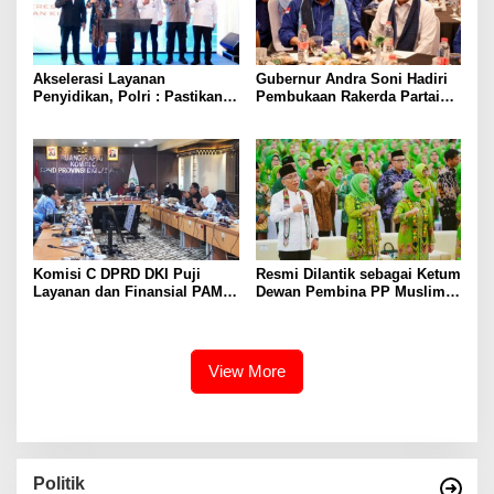
Akselerasi Layanan
Gubernur Andra Soni Hadiri
Penyidikan, Polri : Pastikan
Pembukaan Rakerda Partai
Standarisasi Kompetensi
Demokrat Provinsi Banten
berbasis Sertifikasi dan
Regulasi Nasional
Komisi C DPRD DKI Puji
Resmi Dilantik sebagai Ketum
Layanan dan Finansial PAM
Dewan Pembina PP Muslimat
Jaya
NU, Khofifah Luncurkan
Pelatihan Paralegal dan
Lembaga Advokasi Hukum
Keluarga
View More
Politik