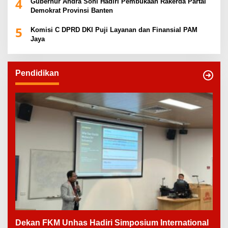
4
Gubernur Andra Soni Hadiri Pembukaan Rakerda Partai
Demokrat Provinsi Banten
5
Komisi C DPRD DKI Puji Layanan dan Finansial PAM
Jaya
Pendidikan
Dekan FKM Unhas Hadiri Simposium International