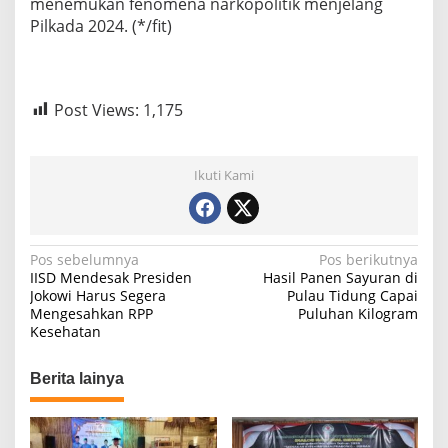
menemukan fenomena narkopolitik menjelang
Pilkada 2024. (*/fit)
Post Views:
1,175
Ikuti Kami
N
Pos sebelumnya
Pos berikutnya
IISD Mendesak Presiden
Hasil Panen Sayuran di
a
Jokowi Harus Segera
Pulau Tidung Capai
Mengesahkan RPP
Puluhan Kilogram
v
Kesehatan
i
g
Berita lainya
a
s