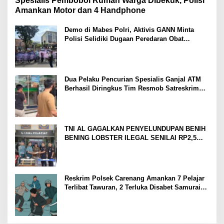
Spesialis Pembobol Rumah Warga Dibekuk, Polisi
Amankan Motor dan 4 Handphone
Demo di Mabes Polri, Aktivis GANN Minta
Polisi Selidiki Dugaan Peredaran Obat
Terlarang di Tanah Abang
Dua Pelaku Pencurian Spesialis Ganjal ATM
Berhasil Diringkus Tim Resmob Satreskrim
Polres Serang
TNI AL GAGALKAN PENYELUNDUPAN BENIH
BENING LOBSTER ILEGAL SENILAI RP2,5
MILIAR
Reskrim Polsek Carenang Amankan 7 Pelajar
Terlibat Tawuran, 2 Terluka Disabet Samurai
Satu Ditahan