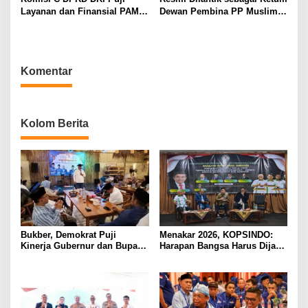
Layanan dan Finansial PAM
Dewan Pembina PP Muslimat
Jaya
NU, Khofifah Luncurkan
Pelatihan Paralegal dan
Lembaga Advokasi Hukum
Keluarga
Komentar
Kolom Berita
Bukber, Demokrat Puji
Menakar 2026, KOPSINDO:
Kinerja Gubernur dan Bupati
Harapan Bangsa Harus Dijaga
Tangerang
dengan Kerja Nyata