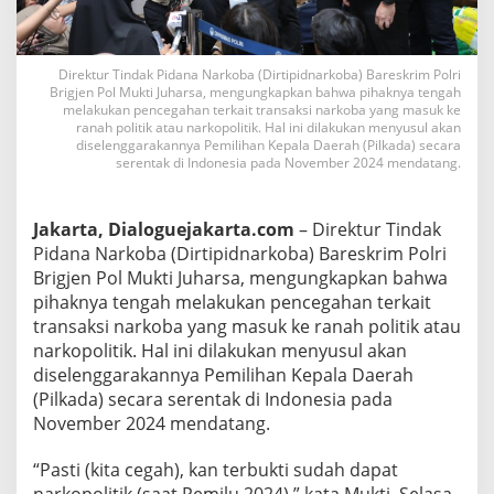
e
k
s
i
Direktur Tindak Pidana Narkoba (Dirtipidnarkoba) Bareskrim Polri
Brigjen Pol Mukti Juharsa, mengungkapkan bahwa pihaknya tengah
T
melakukan pencegahan terkait transaksi narkoba yang masuk ke
r
ranah politik atau narkopolitik. Hal ini dilakukan menyusul akan
a
diselenggarakannya Pemilihan Kepala Daerah (Pilkada) secara
n
serentak di Indonesia pada November 2024 mendatang.
s
a
k
Jakarta, Dialoguejakarta.com
– Direktur Tindak
s
Pidana Narkoba (Dirtipidnarkoba) Bareskrim Polri
i
N
Brigjen Pol Mukti Juharsa, mengungkapkan bahwa
a
pihaknya tengah melakukan pencegahan terkait
r
transaksi narkoba yang masuk ke ranah politik atau
k
narkopolitik. Hal ini dilakukan menyusul akan
o
b
diselenggarakannya Pemilihan Kepala Daerah
a
(Pilkada) secara serentak di Indonesia pada
d
November 2024 mendatang.
a
l
“Pasti (kita cegah), kan terbukti sudah dapat
a
m
narkopolitik (saat Pemilu 2024),” kata Mukti, Selasa