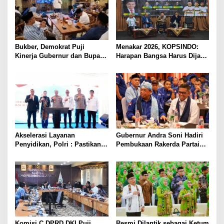
i
p
o
s
Bukber, Demokrat Puji
Menakar 2026, KOPSINDO:
Kinerja Gubernur dan Bupati
Harapan Bangsa Harus Dijaga
Tangerang
dengan Kerja Nyata
Akselerasi Layanan
Gubernur Andra Soni Hadiri
Penyidikan, Polri : Pastikan
Pembukaan Rakerda Partai
Standarisasi Kompetensi
Demokrat Provinsi Banten
berbasis Sertifikasi dan
Regulasi Nasional
Komisi C DPRD DKI Puji
Resmi Dilantik sebagai Ketum