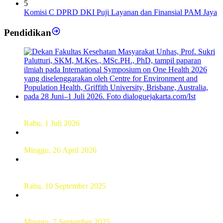
5
Komisi C DPRD DKI Puji Layanan dan Finansial PAM Jaya
Pendidikan
Dekan FKM Unhas Hadiri Simposium International di
Australia
Rabu, 1 Juli 2026
Hamparan Lanskap Alam Lewat Karya Lukis Tugas Akhir
Siswa SMK
Minggu, 26 April 2026
Sebanyak 60 Pelajar SMKN 56 Pluit Lakukan Perekaman
KTP Elektronik Perdana
Rabu, 10 September 2025
UT Serang Gelar PKBJJ, Berikan Pemahaman Kepada
Mahasiswa Baru Tahun 2025
Minggu, 7 September 2025