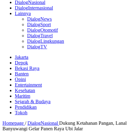
DialogNasional
DialogInternasional
Lainnya
DialogNews
DialogSport
DialogOtomotif
DialogTravel
DialogLingkungan
DialogTV
Jakarta
Depok
Bekasi Raya
Banten
Opini
Entertainment
Kesehatan
Maritim
Sejarah & Budaya
Pendidikan
Tokoh
Homepage
/
DialogNasional
Dukung Ketahanan Pangan, Lanal
Banyuwangi Gelar Panen Raya Ubi Jalar