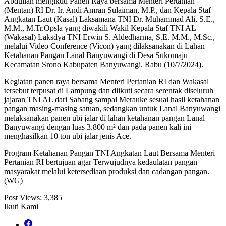
Abdullah mengikuti Panen Raya bersama Menteri Pertanian
(Mentan) RI Dr. Ir. Andi Amran Sulaiman, M.P., dan Kepala Staf
Angkatan Laut (Kasal) Laksamana TNI Dr. Muhammad Ali, S.E.,
M.M., M.Tr.Opsla yang diwakili Wakil Kepala Staf TNI AL
(Wakasal) Laksdya TNI Erwin S. Aldedharma, S.E. M.M., M.Sc.,
melalui Video Conference (Vicon) yang dilaksanakan di Lahan
Ketahanan Pangan Lanal Banyuwangi di Desa Sukomaju
Kecamatan Srono Kabupaten Banyuwangi. Rabu (10/7/2024).
Kegiatan panen raya bersama Menteri Pertanian RI dan Wakasal
tersebut terpusat di Lampung dan diikuti secara serentak diseluruh
jajaran TNI AL dari Sabang sampai Merauke sesuai hasil ketahanan
pangan masing-masing satuan, sedangkan untuk Lanal Banyuwangi
melaksanakan panen ubi jalar di lahan ketahanan pangan Lanal
Banyuwangi dengan luas 3.800 m² dan pada panen kali ini
menghasilkan 10 ton ubi jalar jenis Ace.
Program Ketahanan Pangan TNI Angkatan Laut Bersama Menteri
Pertanian RI bertujuan agar Terwujudnya kedaulatan pangan
masyarakat melalui ketersediaan produksi dan cadangan pangan.
(WG)
Post Views:
3,385
Ikuti Kami