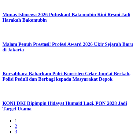
Munas Istimewa 2026 Putuskan! Bakomubin Kini Resmi Jadi
Harakah Bakomubin
Malam Penuh Prestasi! Profesi Award 2026 Ukir Sejarah Baru
di Jakarta
Korsabhara Baharkam Polri Konsisten Gelar Jum’at Berkah,
Polisi Peduli dan Berbagi kepada Masyarakat Depok
KONI DKI Dipimpin Hidayat Humaid Lagi, PON 2028 Jadi
Target Utama
1
2
3