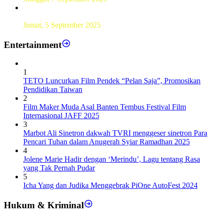
Sebanyak193 Pramuka Garuda Dilantik di Jakarta Pusat
Jumat, 5 September 2025
Entertainment
1
TETO Luncurkan Film Pendek “Pelan Saja”, Promosikan
Pendidikan Taiwan
2
Film Maker Muda Asal Banten Tembus Festival Film
Internasional JAFF 2025
3
Marbot Ali Sinetron dakwah TVRI menggeser sinetron Para
Pencari Tuhan dalam Anugerah Syiar Ramadhan 2025
4
Jolene Marie Hadir dengan ‘Merindu’, Lagu tentang Rasa
yang Tak Pernah Pudar
5
Icha Yang dan Judika Menggebrak PiOne AutoFest 2024
Hukum & Kriminal