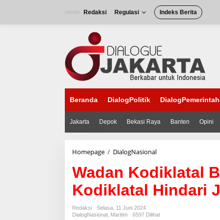
L
e
Redaksi
Regulasi
Indeks Berita
w
a
t
i
k
e
k
o
n
Beranda
DialogPolitik
DialogPemerinta
t
e
n
Jakarta
Depok
Bekasi Raya
Banten
Opini
Homepage
/
DialogNasional
W
a
Wadan Kodiklatal B
d
a
Kodiklatal Hindari 
n
K
o
Redaksi
Selasa, 11 Juni 2024
d
DialogNasional
,
Maritim
6597 Dilihat