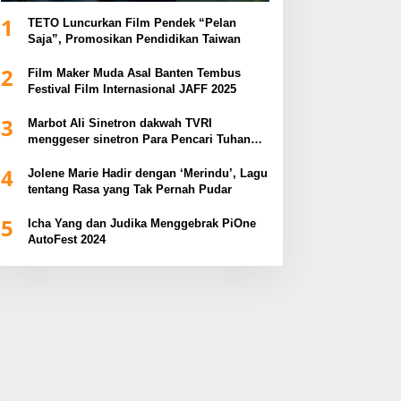
1
TETO Luncurkan Film Pendek “Pelan
Saja”, Promosikan Pendidikan Taiwan
2
Film Maker Muda Asal Banten Tembus
Festival Film Internasional JAFF 2025
3
Marbot Ali Sinetron dakwah TVRI
menggeser sinetron Para Pencari Tuhan
dalam Anugerah Syiar Ramadhan 2025
4
Jolene Marie Hadir dengan ‘Merindu’, Lagu
tentang Rasa yang Tak Pernah Pudar
5
Icha Yang dan Judika Menggebrak PiOne
AutoFest 2024