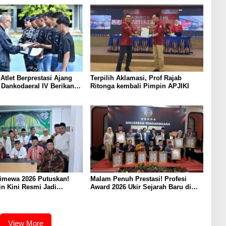
 Atlet Berprestasi Ajang
Terpilih Aklamasi, Prof Rajab
 Dankodaeral IV Berikan
Ritonga kembali Pimpin APJIKI
an Atlet Layar Kepri
timewa 2026 Putuskan!
Malam Penuh Prestasi! Profesi
n Kini Resmi Jadi
Award 2026 Ukir Sejarah Baru di
Bakomubin
Jakarta
View More