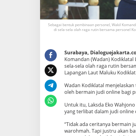
n
e
l
K
o
Sebagai bentuk pembinaan personel, Wakil Komand
d
di sela-sela olah raga rutin bersama personel Ko
i
k
l
a
Surabaya, Dialoguejakarta.
t
Komandan (Wadan) Kodiklatal 
a
sela-sela olah raga rutin bersa
l
Lapangan Laut Maluku Kodiklat
H
i
n
Wadan Kodiklatal menjelaskan
d
oleh bermain judi online bagi pr
a
r
Untuk itu, Laksda Eko Wahjono
i
yang terlibat dalam judi online
J
u
d
“Tidak ada ceritanya bermain j
i
warohmah. Tapi justru akan b
O