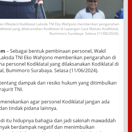
an (Wadan) Kodiklatal Laksda TNI Eko Wahjono memberikan pengarahan
diklatal yang dilaksanakan Kodiklatal di Lapangan Laut Maluku Kodiklatal,
Bumimoro Surabaya. Selasa (11/06/2024).
com
– Sebagai bentuk pembinaan personel, Wakil
Laksda TNI Eko Wahjono memberikan pengarahan di
ma personel Kodiklatal yang dilaksanakan Kodiklatal di
al, Bumimoro Surabaya. Selasa (11/06/2024).
 tentang dampak dan resiko hukum yang ditimbulkan
ajurit TNI.
 menekankan agar personel Kodiklatal jangan ada
 dan tindak pidana lainnya.
udi itu hidupnya bahagia dan jadi sakinah mawaddah
anyak berdampak negatif dan menimbulkan