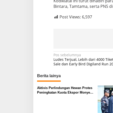
Kodiklatal ini turut dihadiri pa
Bintara, Tamtama, serta PNS di l
Post Views:
6,597
N
Pos sebelumnya
Ludes Terjual, Lebih dari 4000 Tike
a
Sale dan Early Bird Digiland Run 2
v
Berita lainya
i
g
Aktivis Perlindungan Hewan Protes
a
Peningkatan Kuota Ekspor Monyet
s
Ekor Panjang
i
p