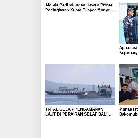
Aktivis Perlindungan Hewan Protes
Peningkatan Kuota Ekspor Monyet
Ekor Panjang
Apresiasi
Kejurnas,
Pengharga
TNI AL GELAR PENGAMANAN
Munas Is
LAUT DI PERAIRAN SELAT BALI,
Bakomubi
DUKUNG KELANCARAN ARUS
Harakah 
MUDIK LEBARAN TAHUN