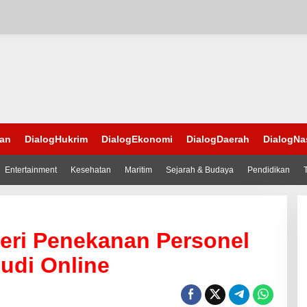
han
DialogHukrim
DialogEkonomi
DialogDaerah
DialogNa
Entertainment
Kesehatan
Maritim
Sejarah & Budaya
Pendidikan
eri Penekanan Personel
Judi Online