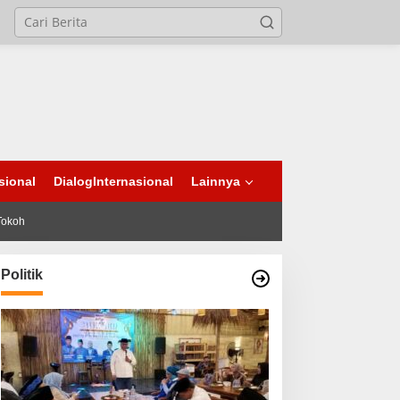
sional
DialogInternasional
Lainnya
Tokoh
Politik