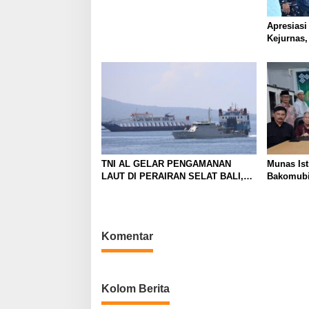
o
Apresiasi
s
Kejurnas,
Pengharga
TNI AL GELAR PENGAMANAN
Munas Is
LAUT DI PERAIRAN SELAT BALI,
Bakomubi
DUKUNG KELANCARAN ARUS
Harakah 
MUDIK LEBARAN TAHUN
Komentar
Kolom Berita