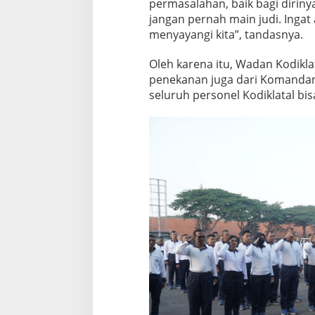
permasalahan, baik bagi dirinya
n
jangan pernah main judi. Ingat
l
i
menyayangi kita”, tandasnya.
n
e
Oleh karena itu, Wadan Kodikl
penekanan juga dari Komandan 
seluruh personel Kodiklatal bi