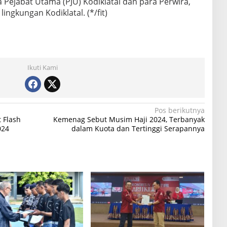
ra Pejabat Utama (PJU) Kodiklatal dan para Perwira,
ingkungan Kodiklatal. (*/fit)
Ikuti Kami
Pos berikutnya
t Flash
Kemenag Sebut Musim Haji 2024, Terbanyak
024
dalam Kuota dan Tertinggi Serapannya