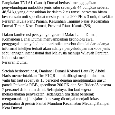
Pangkalan TNI AL (Lanal) Dumai berhasil menggagalkan
penyelundupan narkotika jenis sabu sebanyak 44 bungkus seberat
48,54 kg yang dimasukkan ke dalam 2 tas ransel berwarna hitam
beserta satu unit speedboat mesin yamaha 200 PK x 3 unit, di sekitar
Perairan Kuala Parit Paman, Kelurahan Tanjung Palas Kecamatan
Dumai Timur, Kota Dumai, Provinsi Riau. Kamis (5/6).
Dalam konferensi pers yang digelar di Mako Lanal Dumai,
Komandan Lanal Dumai menyampaikan kronologi awal
penggagalan penyeludupan narkotika tersebut dimulai dari adanya
informasi intelijen terkait akan adanya penyeludupan narkoba jenis
sabu jaringan intenasional dari Malaysia menuju Wilayah Perairan
Indonesia melalui
Perairan Dumai.
Setelah berkoordinasi, Danlanal Dumai Kolonel Laut (P) Abdul
Haris memerintahkan Tim F1QR untuk dibagi menjadi dua tim,
yaitu tim laut sebanyak 13 personel dengan menggunakan unsur
patroli Patkamla RBB, speedboat 200 PK dan Sea Rider 85 beserta
7 personel dalam tim darat. Selanjutnya, tim laut segera
melaksanakan penyekatan, sedangkan tim darat bergerak
mengamankan jalur-jalur tikus yang dicurigai menjadi lokasi
pendaratan di pesisir Pantai Mundam Kecamatan Medang Kampai
Kota Dumai.