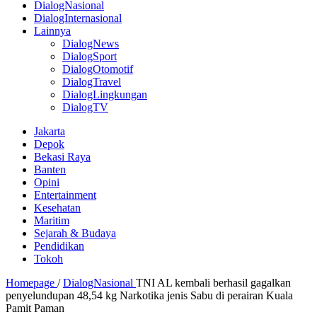
DialogNasional
DialogInternasional
Lainnya
DialogNews
DialogSport
DialogOtomotif
DialogTravel
DialogLingkungan
DialogTV
Jakarta
Depok
Bekasi Raya
Banten
Opini
Entertainment
Kesehatan
Maritim
Sejarah & Budaya
Pendidikan
Tokoh
Homepage
/
DialogNasional
TNI AL kembali berhasil gagalkan
penyelundupan 48,54 kg Narkotika jenis Sabu di perairan Kuala
Pamit Paman