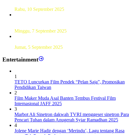
KTP Elektronik Perdana
Rabu, 10 September 2025
UT Serang Gelar PKBJJ, Berikan Pemahaman Kepada
Mahasiswa Baru Tahun 2025
Minggu, 7 September 2025
Sebanyak193 Pramuka Garuda Dilantik di Jakarta Pusat
Jumat, 5 September 2025
Entertainment
1
TETO Luncurkan Film Pendek “Pelan Saja”, Promosikan
Pendidikan Taiwan
2
Film Maker Muda Asal Banten Tembus Festival Film
Internasional JAFF 2025
3
Marbot Ali Sinetron dakwah TVRI menggeser sinetron Para
Pencari Tuhan dalam Anugerah Syiar Ramadhan 2025
4
Jolene Marie Hadir dengan ‘Merindu’, Lagu tentang Rasa