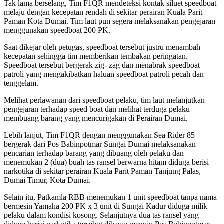
Tak lama berselang, Tim F1QR mendeteksi kontak siluet speedboat
melaju dengan kecepatan rendah di sekitar perairan Kuala Parit
Paman Kota Dumai. Tim laut pun segera melaksanakan pengejaran
menggunakan speedboat 200 PK.
Saat dikejar oleh petugas, speedboat tersebut justru menambah
kecepatan sehingga tim memberikan tembakan peringatan.
Speedboat tersebut bergerak zig- zag dan menabrak speedboat
patroli yang mengakibatkan haluan speedboat patroli pecah dan
tenggelam.
Melihat perlawanan dari speedboat pelaku, tim laut melanjutkan
pengejaran terhadap speed boat dan melihat terduga pelaku
membuang barang yang mencurigakan di Perairan Dumai.
Lebih lanjut, Tim F1QR dengan menggunakan Sea Rider 85
bergerak dari Pos Babinpotmar Sungai Dumai melaksanakan
pencarian terhadap barang yang dibuang oleh pelaku dan
menemukan 2 (dua) buah tas ransel berwarna hitam diduga berisi
narkotika di sekitar perairan Kuala Parit Paman Tanjung Palas,
Dumai Timur, Kota Dumai.
Selain itu, Patkamla RBB menemukan 1 unit speedboat tanpa nama
bermesin Yamaha 200 PK x 3 unit di Sungai Kadur diduga milik
pelaku dalam kondisi kosong. Selanjutnya dua tas ransel yang