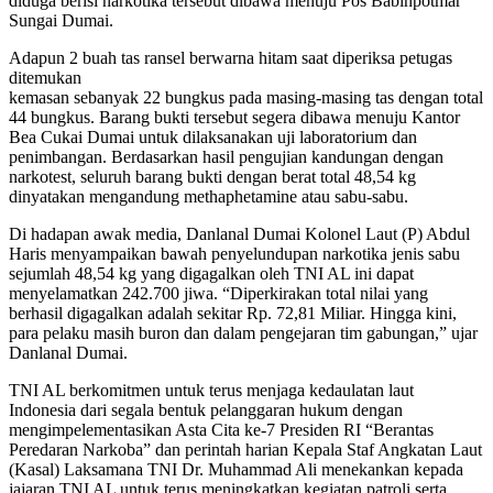
diduga berisi narkotika tersebut dibawa menuju Pos Babinpotmar
Sungai Dumai.
Adapun 2 buah tas ransel berwarna hitam saat diperiksa petugas
ditemukan
kemasan sebanyak 22 bungkus pada masing-masing tas dengan total
44 bungkus. Barang bukti tersebut segera dibawa menuju Kantor
Bea Cukai Dumai untuk dilaksanakan uji laboratorium dan
penimbangan. Berdasarkan hasil pengujian kandungan dengan
narkotest, seluruh barang bukti dengan berat total 48,54 kg
dinyatakan mengandung methaphetamine atau sabu-sabu.
Di hadapan awak media, Danlanal Dumai Kolonel Laut (P) Abdul
Haris menyampaikan bawah penyelundupan narkotika jenis sabu
sejumlah 48,54 kg yang digagalkan oleh TNI AL ini dapat
menyelamatkan 242.700 jiwa. “Diperkirakan total nilai yang
berhasil digagalkan adalah sekitar Rp. 72,81 Miliar. Hingga kini,
para pelaku masih buron dan dalam pengejaran tim gabungan,” ujar
Danlanal Dumai.
TNI AL berkomitmen untuk terus menjaga kedaulatan laut
Indonesia dari segala bentuk pelanggaran hukum dengan
mengimpelementasikan Asta Cita ke-7 Presiden RI “Berantas
Peredaran Narkoba” dan perintah harian Kepala Staf Angkatan Laut
(Kasal) Laksamana TNI Dr. Muhammad Ali menekankan kepada
jajaran TNI AL untuk terus meningkatkan kegiatan patroli serta