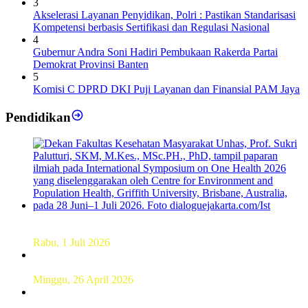
3
Akselerasi Layanan Penyidikan, Polri : Pastikan Standarisasi
Kompetensi berbasis Sertifikasi dan Regulasi Nasional
4
Gubernur Andra Soni Hadiri Pembukaan Rakerda Partai
Demokrat Provinsi Banten
5
Komisi C DPRD DKI Puji Layanan dan Finansial PAM Jaya
Pendidikan
Dekan FKM Unhas Hadiri Simposium International di
Australia
Rabu, 1 Juli 2026
Hamparan Lanskap Alam Lewat Karya Lukis Tugas Akhir
Siswa SMK
Minggu, 26 April 2026
Sebanyak 60 Pelajar SMKN 56 Pluit Lakukan Perekaman