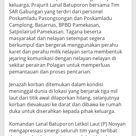
v
keluarga, Prajurit Lanal Batuporon bersama Tim
a
SAR Gabungan yang terdiri dari personel
k
Poskamladu Pasongsongan dan Poskamladu
u
Camplong, Basarnas, BPBD Pamekasan,
a
Satpolairud Pamekasan, Tagana beserta
s
i
masyarakat dan nelayan setempat segera
k
berkumpul dan bergerak menggunakan perahu
o
karet dan perahu milik nelayan serta membentuk
r
jejaring komunikasi dengan nelayan-nelayan di
b
a
sekitar perairan Polagan untuk memperluas
n
pemantauan dan proses pencarian.
l
a
Jenazah korban ditemukan dalam kondisi
k
meninggal dunia di lokasi yang berjarak tiga mil
a
l
laut dari titik awal dilaporkan hilang, selanjutnya
a
korban dievakuasi ke darat dan dibawa ke rumah
u
duka untuk diserahkan kepada pihak keluarga.
t
d
Komandan Lanal Batuporon Letkol Laut (P) Novyan
i
p
mengapresiasi sinergi seluruh tim yang terlibat
e