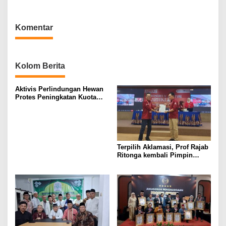
Berbagi kepada Masyarakat
Depok
Komentar
Kolom Berita
Aktivis Perlindungan Hewan
Protes Peningkatan Kuota
Ekspor Monyet Ekor Panjang
Terpilih Aklamasi, Prof Rajab
Ritonga kembali Pimpin
APJIKI