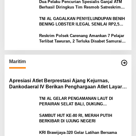
Dua Pelaku Pencurian Spesialis Ganjal ATM
Berhasil Diringkus Tim Resmob Satreskrim
Polres Serang
TNI AL GAGALKAN PENYELUNDUPAN BENIH
BENING LOBSTER ILEGAL SENILAI RP2,5
MILIAR
Reskrim Polsek Carenang Amankan 7 Pelajar
Terlibat Tawuran, 2 Terluka Disabet Samurai
Satu Ditahan
Maritim
Apresiasi Atlet Berprestasi Ajang Kejurnas,
Dankodaeral IV Berikan Penghargaan Atlet Layar
Kepri
TNI AL GELAR PENGAMANAN LAUT DI
PERAIRAN SELAT BALI, DUKUNG
KELANCARAN ARUS MUDIK LEBARAN TAHUN
SAMBUT HUT KE-80 RI, MERAH PUTIH
BERKIBAR DI UJUNG NEGERI
KRI Brawijaya-320 Gelar Latihan Bersama