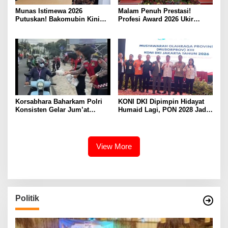
Munas Istimewa 2026
Malam Penuh Prestasi!
Putuskan! Bakomubin Kini
Profesi Award 2026 Ukir
Resmi Jadi Harakah
Sejarah Baru di Jakarta
Bakomubin
Korsabhara Baharkam Polri
KONI DKI Dipimpin Hidayat
Konsisten Gelar Jum’at
Humaid Lagi, PON 2028 Jadi
Berkah, Polisi Peduli dan
Target Utama
Berbagi kepada Masyarakat
Depok
View More
Politik