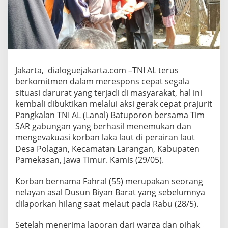
I
A
L
B
e
r
s
Jakarta, dialoguejakarta.com –TNI AL terus
a
m
berkomitmen dalam merespons cepat segala
a
situasi darurat yang terjadi di masyarakat, hal ini
T
kembali dibuktikan melalui aksi gerak cepat prajurit
i
Pangkalan TNI AL (Lanal) Batuporon bersama Tim
m
S
SAR gabungan yang berhasil menemukan dan
A
mengevakuasi korban laka laut di perairan laut
R
Desa Polagan, Kecamatan Larangan, Kabupaten
G
Pamekasan, Jawa Timur. Kamis (29/05).
a
b
u
Korban bernama Fahral (55) merupakan seorang
n
nelayan asal Dusun Biyan Barat yang sebelumnya
g
dilaporkan hilang saat melaut pada Rabu (28/5).
a
n
Setelah menerima laporan dari warga dan pihak
e