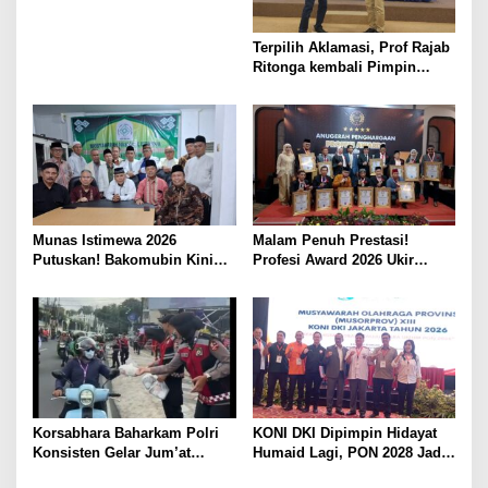
p
o
Terpilih Aklamasi, Prof Rajab
s
Ritonga kembali Pimpin
APJIKI
Munas Istimewa 2026
Malam Penuh Prestasi!
Putuskan! Bakomubin Kini
Profesi Award 2026 Ukir
Resmi Jadi Harakah
Sejarah Baru di Jakarta
Bakomubin
Korsabhara Baharkam Polri
KONI DKI Dipimpin Hidayat
Konsisten Gelar Jum’at
Humaid Lagi, PON 2028 Jadi
Berkah, Polisi Peduli dan
Target Utama