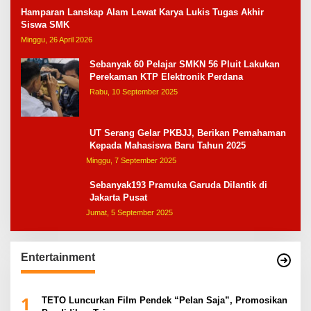
Hamparan Lanskap Alam Lewat Karya Lukis Tugas Akhir
Siswa SMK
Minggu, 26 April 2026
Sebanyak 60 Pelajar SMKN 56 Pluit Lakukan
Perekaman KTP Elektronik Perdana
Rabu, 10 September 2025
UT Serang Gelar PKBJJ, Berikan Pemahaman
Kepada Mahasiswa Baru Tahun 2025
Minggu, 7 September 2025
Sebanyak193 Pramuka Garuda Dilantik di
Jakarta Pusat
Jumat, 5 September 2025
Entertainment
1
TETO Luncurkan Film Pendek “Pelan Saja”, Promosikan