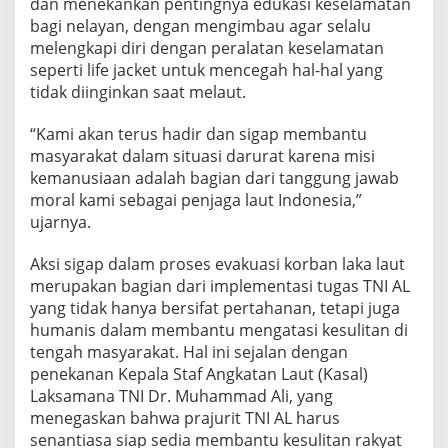
dan menekankan pentingnya edukasi keselamatan
r
bagi nelayan, dengan mengimbau agar selalu
a
melengkapi diri dengan peralatan keselamatan
i
seperti life jacket untuk mencegah hal-hal yang
r
a
tidak diinginkan saat melaut.
n
l
“Kami akan terus hadir dan sigap membantu
a
masyarakat dalam situasi darurat karena misi
u
kemanusiaan adalah bagian dari tanggung jawab
t
D
moral kami sebagai penjaga laut Indonesia,”
e
ujarnya.
s
a
Aksi sigap dalam proses evakuasi korban laka laut
P
merupakan bagian dari implementasi tugas TNI AL
o
l
yang tidak hanya bersifat pertahanan, tetapi juga
a
humanis dalam membantu mengatasi kesulitan di
g
tengah masyarakat. Hal ini sejalan dengan
a
penekanan Kepala Staf Angkatan Laut (Kasal)
n
Laksamana TNI Dr. Muhammad Ali, yang
menegaskan bahwa prajurit TNI AL harus
senantiasa siap sedia membantu kesulitan rakyat