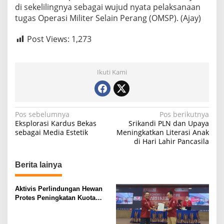
di sekelilingnya sebagai wujud nyata pelaksanaan
tugas Operasi Militer Selain Perang (OMSP). (Ajay)
Post Views:
1,273
Ikuti Kami
N
Pos sebelumnya
Pos berikutnya
Eksplorasi Kardus Bekas
Srikandi PLN dan Upaya
a
sebagai Media Estetik
Meningkatkan Literasi Anak
di Hari Lahir Pancasila
v
i
Berita lainya
g
a
Aktivis Perlindungan Hewan
s
Protes Peningkatan Kuota
Ekspor Monyet Ekor Panjang
i