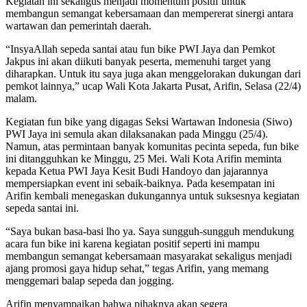
Kegiatan ini sekaligus menjadi momentum positif untuk
membangun semangat kebersamaan dan mempererat sinergi antara
wartawan dan pemerintah daerah.
“InsyaAllah sepeda santai atau fun bike PWI Jaya dan Pemkot
Jakpus ini akan diikuti banyak peserta, memenuhi target yang
diharapkan. Untuk itu saya juga akan menggelorakan dukungan dari
pemkot lainnya,” ucap Wali Kota Jakarta Pusat, Arifin, Selasa (22/4)
malam.
Kegiatan fun bike yang digagas Seksi Wartawan Indonesia (Siwo)
PWI Jaya ini semula akan dilaksanakan pada Minggu (25/4).
Namun, atas permintaan banyak komunitas pecinta sepeda, fun bike
ini ditangguhkan ke Minggu, 25 Mei. Wali Kota Arifin meminta
kepada Ketua PWI Jaya Kesit Budi Handoyo dan jajarannya
mempersiapkan event ini sebaik-baiknya. Pada kesempatan ini
Arifin kembali menegaskan dukungannya untuk suksesnya kegiatan
sepeda santai ini.
“Saya bukan basa-basi lho ya. Saya sungguh-sungguh mendukung
acara fun bike ini karena kegiatan positif seperti ini mampu
membangun semangat kebersamaan masyarakat sekaligus menjadi
ajang promosi gaya hidup sehat,” tegas Arifin, yang memang
menggemari balap sepeda dan jogging.
Arifin menyampaikan bahwa pihaknya akan segera