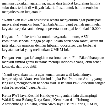
menginstruksikan jajarannya, mulai dari tingkat kelurahan hingga
suku dnas terkait di wilayah Jakarta Pusat untuk bahu membahu
menyukseskan kegiatan ini.
“Kami akan lakukan sosialisasi secara menyeluruh agar partisipasi
masyarakat semakin luas,” tambah Arifin, yang pernah menggelar
kegiatan sepeda santai dengan peserta mencapai lebih dari 10.000.
Kegiatan fun bike terbuka untuk masyarakat umum, ASN,
komunitas sepeda, hingga pelajar. Selain bersepeda santai, acara ini
juga akan diramaikan dengan hiburan, doorprize, dan berbagai
kegiatan sosial yang melibatkan UMKM lokal.
Dengan semangat kebangkitan nasional, acara Fun Bike diharapkan
menjadi simbol gerak bersama menuju Indonesia yang lebih sehat,
kompak, dan produktif.
“Nanti saya akan minta agar teman-teman wali kota lainnya
berpartisipasi. Akan semakin indah jika Pak Pramono Anung yang
langsung mengibarkan bendera start. Kita tahu Pak Gubernur sangat
suka bersepeda,” papar Arifin.
Ketua PWI Jaya Kesit B Handoyo yang antara lain didampingi
Wakil Ketua Bidang Kerja Sama, Kemitraan dan Hubungan
Antarlembaga Tb Adhi, ketua Siwo Jaya Rialini Rering E.M.N,