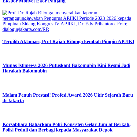
Ekspor Monyet Ekor Panjang
Terpilih Aklamasi, Prof Rajab Ritonga kembali Pimpin APJIKI
Munas Istimewa 2026 Putuskan! Bakomubin Kini Resmi Jadi
Harakah Bakomubin
Malam Penuh Prestasi! Profesi Award 2026 Ukir Sejarah Baru
di Jakarta
Korsabhara Baharkam Polri Konsisten Gelar Jum’at Berkah,
Polisi Peduli dan Berbagi kepada Masyarakat Depok