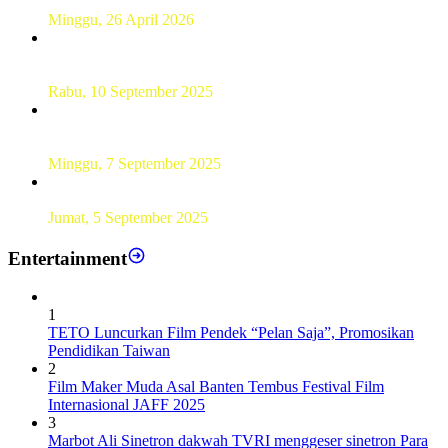
Siswa SMK
Minggu, 26 April 2026
Sebanyak 60 Pelajar SMKN 56 Pluit Lakukan Perekaman
KTP Elektronik Perdana
Rabu, 10 September 2025
UT Serang Gelar PKBJJ, Berikan Pemahaman Kepada
Mahasiswa Baru Tahun 2025
Minggu, 7 September 2025
Sebanyak193 Pramuka Garuda Dilantik di Jakarta Pusat
Jumat, 5 September 2025
Entertainment
1
TETO Luncurkan Film Pendek “Pelan Saja”, Promosikan
Pendidikan Taiwan
2
Film Maker Muda Asal Banten Tembus Festival Film
Internasional JAFF 2025
3
Marbot Ali Sinetron dakwah TVRI menggeser sinetron Para