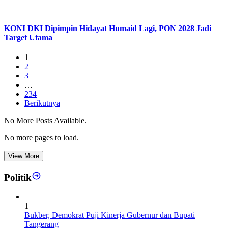
KONI DKI Dipimpin Hidayat Humaid Lagi, PON 2028 Jadi
Target Utama
1
2
3
…
234
Berikutnya
No More Posts Available.
No more pages to load.
View More
Politik
1
Bukber, Demokrat Puji Kinerja Gubernur dan Bupati
Tangerang