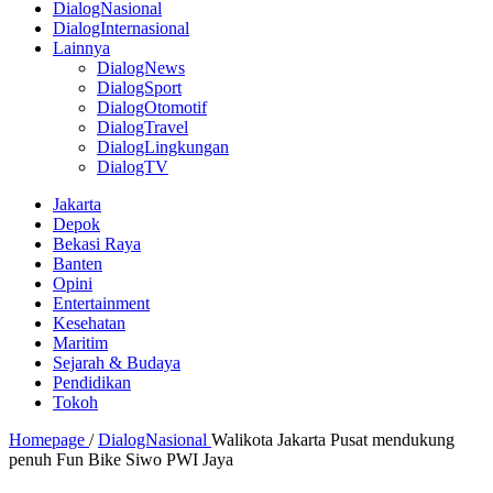
DialogNasional
DialogInternasional
Lainnya
DialogNews
DialogSport
DialogOtomotif
DialogTravel
DialogLingkungan
DialogTV
Jakarta
Depok
Bekasi Raya
Banten
Opini
Entertainment
Kesehatan
Maritim
Sejarah & Budaya
Pendidikan
Tokoh
Homepage
/
DialogNasional
Walikota Jakarta Pusat mendukung
penuh Fun Bike Siwo PWI Jaya