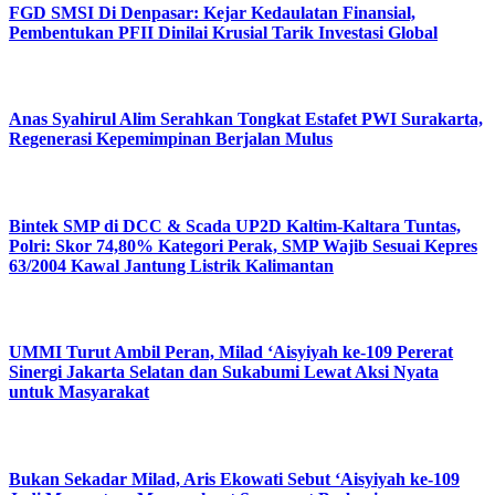
FGD SMSI Di Denpasar: Kejar Kedaulatan Finansial,
Pembentukan PFII Dinilai Krusial Tarik Investasi Global
Anas Syahirul Alim Serahkan Tongkat Estafet PWI Surakarta,
Regenerasi Kepemimpinan Berjalan Mulus
Bintek SMP di DCC & Scada UP2D Kaltim-Kaltara Tuntas,
Polri: Skor 74,80% Kategori Perak, SMP Wajib Sesuai Kepres
63/2004 Kawal Jantung Listrik Kalimantan
UMMI Turut Ambil Peran, Milad ‘Aisyiyah ke-109 Pererat
Sinergi Jakarta Selatan dan Sukabumi Lewat Aksi Nyata
untuk Masyarakat
Bukan Sekadar Milad, Aris Ekowati Sebut ‘Aisyiyah ke-109