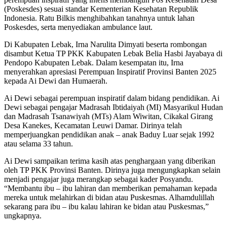
(Poskesdes) sesuai standar Kementerian Kesehatan Republik
Indonesia. Ratu Bilkis menghibahkan tanahnya untuk lahan
Poskesdes, serta menyediakan ambulance laut.
Di Kabupaten Lebak, Irna Narulita Dimyati beserta rombongan
disambut Ketua TP PKK Kabupaten Lebak Belia Hasbi Jayabaya di
Pendopo Kabupaten Lebak. Dalam kesempatan itu, Irna
menyerahkan apresiasi Perempuan Inspiratif Provinsi Banten 2025
kepada Ai Dewi dan Humaerah.
Ai Dewi sebagai perempuan inspiratif dalam bidang pendidikan. Ai
Dewi sebagai pengajar Madrasah Ibtidaiyah (MI) Masyarikul Hudan
dan Madrasah Tsanawiyah (MTs) Alam Wiwitan, Cikakal Girang
Desa Kanekes, Kecamatan Leuwi Damar. Dirinya telah
memperjuangkan pendidikan anak – anak Baduy Luar sejak 1992
atau selama 33 tahun.
Ai Dewi sampaikan terima kasih atas penghargaan yang diberikan
oleh TP PKK Provinsi Banten. Dirinya juga mengungkapkan selain
menjadi pengajar juga merangkap sebagai kader Posyandu.
“Membantu ibu – ibu lahiran dan memberikan pemahaman kepada
mereka untuk melahirkan di bidan atau Puskesmas. Alhamdulillah
sekarang para ibu – ibu kalau lahiran ke bidan atau Puskesmas,”
ungkapnya.