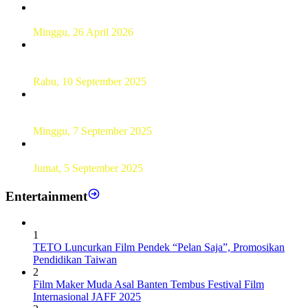
Hamparan Lanskap Alam Lewat Karya Lukis Tugas Akhir
Siswa SMK
Minggu, 26 April 2026
Sebanyak 60 Pelajar SMKN 56 Pluit Lakukan Perekaman
KTP Elektronik Perdana
Rabu, 10 September 2025
UT Serang Gelar PKBJJ, Berikan Pemahaman Kepada
Mahasiswa Baru Tahun 2025
Minggu, 7 September 2025
Sebanyak193 Pramuka Garuda Dilantik di Jakarta Pusat
Jumat, 5 September 2025
Entertainment
1
TETO Luncurkan Film Pendek “Pelan Saja”, Promosikan
Pendidikan Taiwan
2
Film Maker Muda Asal Banten Tembus Festival Film
Internasional JAFF 2025