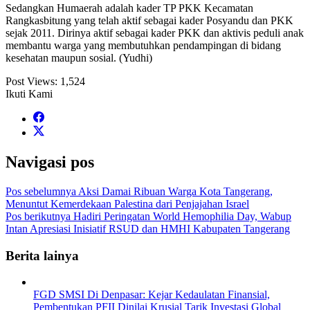
Sedangkan Humaerah adalah kader TP PKK Kecamatan
Rangkasbitung yang telah aktif sebagai kader Posyandu dan PKK
sejak 2011. Dirinya aktif sebagai kader PKK dan aktivis peduli anak
membantu warga yang membutuhkan pendampingan di bidang
kesehatan maupun sosial. (Yudhi)
Post Views:
1,524
Ikuti Kami
Navigasi pos
Pos sebelumnya
Aksi Damai Ribuan Warga Kota Tangerang,
Menuntut Kemerdekaan Palestina dari Penjajahan Israel
Pos berikutnya
Hadiri Peringatan World Hemophilia Day, Wabup
Intan Apresiasi Inisiatif RSUD dan HMHI Kabupaten Tangerang
Berita lainya
FGD SMSI Di Denpasar: Kejar Kedaulatan Finansial,
Pembentukan PFII Dinilai Krusial Tarik Investasi Global