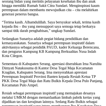
seorang bidan yang merintis pelayanan kesehatan ibu dan anak
hingga memiliki Rumah Sakit Citra Sundari. Menginspirasi kaum
perempuan dalam membantu mewujudkan cita – cita melahirkan
generasi penerus bangsa.
“Terima kasih. Alhamdulillah. Saya bersyukur sekali, terima kasih
kepada ibu – ibu yang mensupport saya semoga tetap berkarya
sampai titik darah penghabisan,” ungkap Sundari.
Sedangkan Sunariya adalah pegiat bidang pendidikan dan
kemasyarakatan. Sunariya sebagai perempuan inspiratif dalam
aktivitasnya sebagai pendidik PAUD, kader Keluarga Berencana,
dan pengurus Kampung KB Kampung Berkualitas Nusa Indah
Kota Cilegon.
Sementara di Kabupaten Serang, apresiasi diserahkan Irna Narulita
Dimyati Natakusuma di Kantor Desa Tegal Maja Kecamatan
Kragilan, Kabupaten Serang. Irna menyerahkan apresiasi
Perempuan Inspiratif Provinsi Banten kepada Resiah Ketua TP
PKK Desa Tegal Maja dan Ratu Bulkis Kepala Desa Pulo Panjang,
Kecamatan Pulo Ampel.
Resiah sebagai perempuan inspiratif yang memajukan desanya
melalui UMKM dengan memanfaatkan limbah pabrik kertas yang
dijadikan tas dan kerajinan lainnya. Sedang Ratu Bulkis sebagai
perempuan inspiratif yang intens membangun Pos Kesehatan Desa