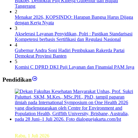
Bukber, Demokrat Puji Kinerja Gubernur dan Bupati
Tangerang
2
Menakar 2026, KOPSINDO: Harapan Bangsa Harus Dijaga
dengan Kerja Nyata
3
Akselerasi Layanan Penyidikan, Polri : Pastikan Standarisasi
Kompetensi berbasis Sertifikasi dan Regulasi Nasional
4
Gubernur Andra Soni Hadiri Pembukaan Rakerda Partai
Demokrat Provinsi Banten
5
Komisi C DPRD DKI Puji Layanan dan Finansial PAM Jaya
Pendidikan
Dekan FKM Unhas Hadiri Simposium International di
Australia
Rabu, 1 Juli 2026