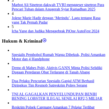
3
Marbot Ali Sinetron dakwah TVRI menggeser sinetron Para
Pencari Tuhan dalam Anugerah Syiar Ramadhan 2025
4
Jolene Marie Hadir dengan ‘Merindu’, Lagu tentang Rasa
yang Tak Pernah Pudar
5
Icha Yang dan Judika Menggebrak PiOne AutoFest 2024
Hukum & Kriminal
Spesialis Pembobol Rumah Warga Dibekuk, Polisi Amankan
Motor dan 4 Handphone
Demo di Mabes Polri, Aktivis GANN Minta Polisi Selidiki
Dugaan Peredaran Obat Terlarang di Tanah Abang
Dua Pelaku Pencurian Spesialis Ganjal ATM Berhasil
Diringkus Tim Resmob Satreskrim Polres Serang
TNI AL GAGALKAN PENYELUNDUPAN BENIH
BENING LOBSTER ILEGAL SENILAI RP2,5 MILIAR
Reskrim Polsek Carenang Amankan 7 Pelajar Terlibat