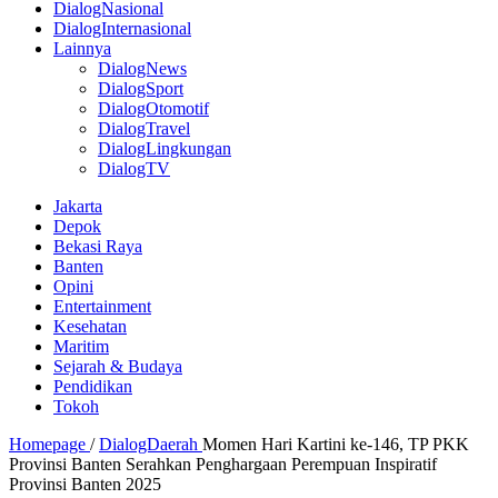
DialogNasional
DialogInternasional
Lainnya
DialogNews
DialogSport
DialogOtomotif
DialogTravel
DialogLingkungan
DialogTV
Jakarta
Depok
Bekasi Raya
Banten
Opini
Entertainment
Kesehatan
Maritim
Sejarah & Budaya
Pendidikan
Tokoh
Homepage
/
DialogDaerah
Momen Hari Kartini ke-146, TP PKK
Provinsi Banten Serahkan Penghargaan Perempuan Inspiratif
Provinsi Banten 2025