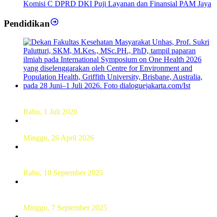
Komisi C DPRD DKI Puji Layanan dan Finansial PAM Jaya
Pendidikan
Dekan FKM Unhas Hadiri Simposium International di
Australia
Rabu, 1 Juli 2026
Hamparan Lanskap Alam Lewat Karya Lukis Tugas Akhir
Siswa SMK
Minggu, 26 April 2026
Sebanyak 60 Pelajar SMKN 56 Pluit Lakukan Perekaman
KTP Elektronik Perdana
Rabu, 10 September 2025
UT Serang Gelar PKBJJ, Berikan Pemahaman Kepada
Mahasiswa Baru Tahun 2025
Minggu, 7 September 2025