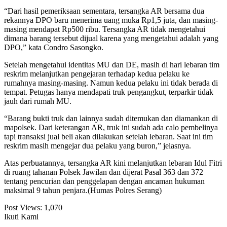
“Dari hasil pemeriksaan sementara, tersangka AR bersama dua
rekannya DPO baru menerima uang muka Rp1,5 juta, dan masing-
masing mendapat Rp500 ribu. Tersangka AR tidak mengetahui
dimana barang tersebut dijual karena yang mengetahui adalah yang
DPO,” kata Condro Sasongko.
Setelah mengetahui identitas MU dan DE, masih di hari lebaran tim
reskrim melanjutkan pengejaran terhadap kedua pelaku ke
rumahnya masing-masing. Namun kedua pelaku ini tidak berada di
tempat. Petugas hanya mendapati truk pengangkut, terparkir tidak
jauh dari rumah MU.
“Barang bukti truk dan lainnya sudah ditemukan dan diamankan di
mapolsek. Dari keterangan AR, truk ini sudah ada calo pembelinya
tapi transaksi jual beli akan dilakukan setelah lebaran. Saat ini tim
reskrim masih mengejar dua pelaku yang buron,” jelasnya.
Atas perbuatannya, tersangka AR kini melanjutkan lebaran Idul Fitri
di ruang tahanan Polsek Jawilan dan dijerat Pasal 363 dan 372
tentang pencurian dan penggelapan dengan ancaman hukuman
maksimal 9 tahun penjara.(Humas Polres Serang)
Post Views:
1,070
Ikuti Kami