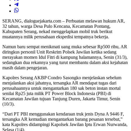
SERANG, dialoguejakarta.com – Perbuatan melawan hukum AR,
32 tahun, warga Desa Pulo Kencana, Kecamatan Pontang,
Kabupaten Serang, nekad menggelapkan mobil truk berikut
muatannya milik perusahaan ekspedisi tempatnya bekerja.
Namun baru sempat menikmati uang muka sebesar Rp500 ribu, AR
diringkus personil Unit Reskrim Polsek Jawilan ketika sedang
merayakan momen Idul Fitri di kampung halamannya, Senin (31/3),
sedangkan dua rekannya yang turut membantu dalam aksi kejahatan
masih dalam pengejaran.
Kapolres Serang AKBP Condro Sasongko menjelaskan sebelum
menjalankan aksi jahatnya, tersangka AR mendapat tugas dari
perusahaannya untuk mengantarkan 180 sak beton instan mortal
senilai Rp25 juta milik PT Power Block Indonesia (PBI) di
Kecamatan Jawilan tujuan Tanjung Duren, Jakarta Timur, Senin
(10/3).
“Dari PT PBI menggunakan kendaraan truk jenis Dyna A 9446 F,
tersangka AR kemudian mengantarkan barang pesanan tersebut,”
kata Kapolres didampingi Kapolsek Jawilan Iptu Erwan Nurwanda,
Selasa (1/4).