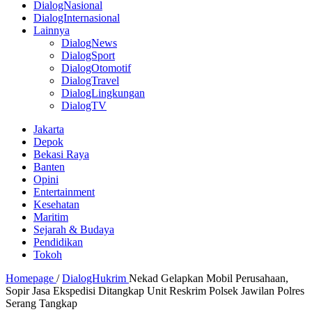
DialogNasional
DialogInternasional
Lainnya
DialogNews
DialogSport
DialogOtomotif
DialogTravel
DialogLingkungan
DialogTV
Jakarta
Depok
Bekasi Raya
Banten
Opini
Entertainment
Kesehatan
Maritim
Sejarah & Budaya
Pendidikan
Tokoh
Homepage
/
DialogHukrim
Nekad Gelapkan Mobil Perusahaan,
Sopir Jasa Ekspedisi Ditangkap Unit Reskrim Polsek Jawilan Polres
Serang Tangkap