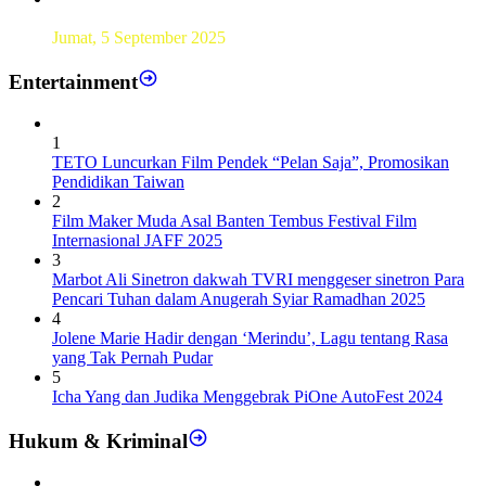
Sebanyak193 Pramuka Garuda Dilantik di Jakarta Pusat
Jumat, 5 September 2025
Entertainment
1
TETO Luncurkan Film Pendek “Pelan Saja”, Promosikan
Pendidikan Taiwan
2
Film Maker Muda Asal Banten Tembus Festival Film
Internasional JAFF 2025
3
Marbot Ali Sinetron dakwah TVRI menggeser sinetron Para
Pencari Tuhan dalam Anugerah Syiar Ramadhan 2025
4
Jolene Marie Hadir dengan ‘Merindu’, Lagu tentang Rasa
yang Tak Pernah Pudar
5
Icha Yang dan Judika Menggebrak PiOne AutoFest 2024
Hukum & Kriminal